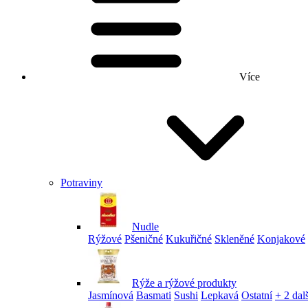
Více
Potraviny
Nudle
Rýžové
Pšeničné
Kukuřičné
Skleněné
Konjakové
Rýže a rýžové produkty
Jasmínová
Basmati
Sushi
Lepkavá
Ostatní
+ 2 dalš