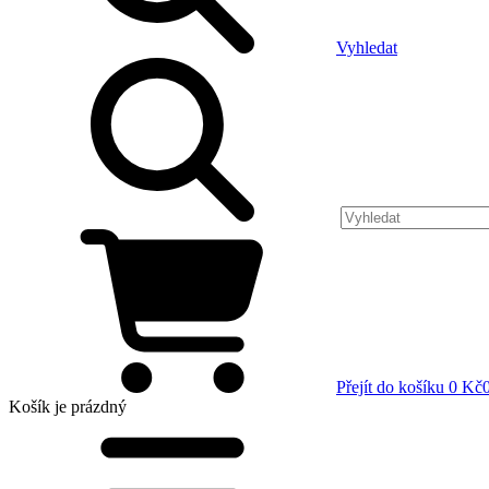
Vyhledat
Přejít do košíku
0 Kč
Košík
je prázdný