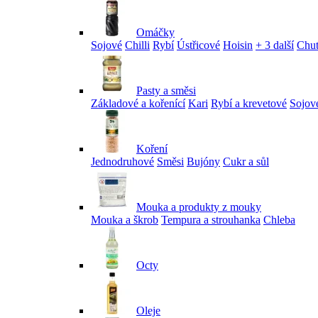
Omáčky
Sojové
Chilli
Rybí
Ústřicové
Hoisin
+ 3 další
Chu
Pasty a směsi
Základové a kořenící
Kari
Rybí a krevetové
Sojov
Koření
Jednodruhové
Směsi
Bujóny
Cukr a sůl
Mouka a produkty z mouky
Mouka a škrob
Tempura a strouhanka
Chleba
Octy
Oleje