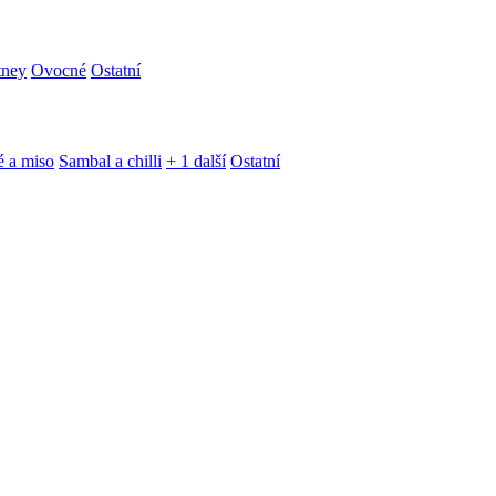
tney
Ovocné
Ostatní
é a miso
Sambal a chilli
+ 1 další
Ostatní