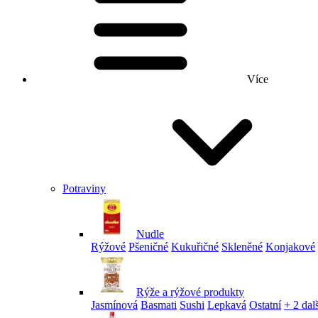
Více
Potraviny
Nudle
Rýžové
Pšeničné
Kukuřičné
Skleněné
Konjakové
Rýže a rýžové produkty
Jasmínová
Basmati
Sushi
Lepkavá
Ostatní
+ 2 dalš