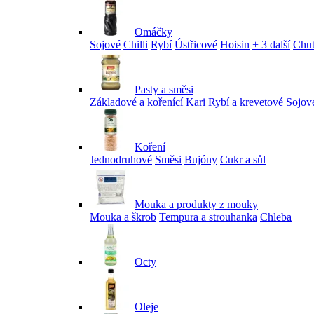
Omáčky
Sojové
Chilli
Rybí
Ústřicové
Hoisin
+ 3 další
Chu
Pasty a směsi
Základové a kořenící
Kari
Rybí a krevetové
Sojov
Koření
Jednodruhové
Směsi
Bujóny
Cukr a sůl
Mouka a produkty z mouky
Mouka a škrob
Tempura a strouhanka
Chleba
Octy
Oleje