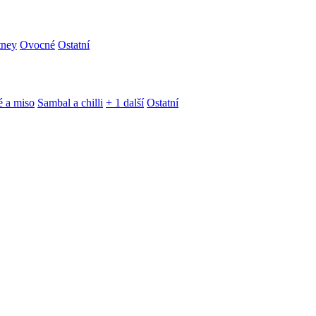
tney
Ovocné
Ostatní
é a miso
Sambal a chilli
+ 1 další
Ostatní