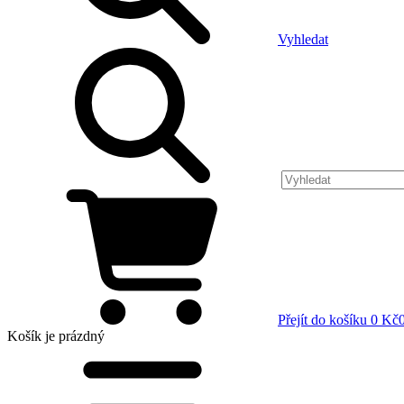
Vyhledat
Přejít do košíku
0 Kč
Košík
je prázdný