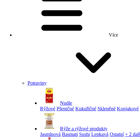
Více
Potraviny
Nudle
Rýžové
Pšeničné
Kukuřičné
Skleněné
Konjakové
Rýže a rýžové produkty
Jasmínová
Basmati
Sushi
Lepkavá
Ostatní
+ 2 dalš