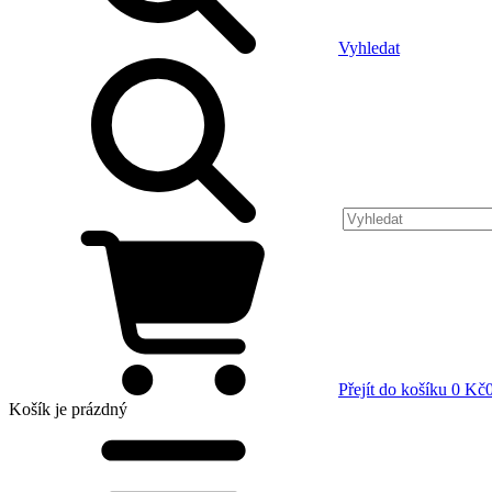
Vyhledat
Přejít do košíku
0 Kč
Košík
je prázdný