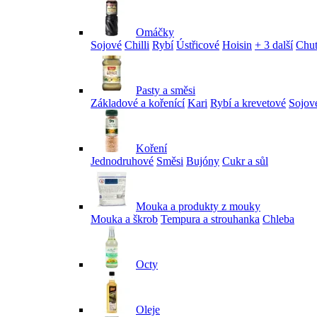
Omáčky
Sojové
Chilli
Rybí
Ústřicové
Hoisin
+ 3 další
Chu
Pasty a směsi
Základové a kořenící
Kari
Rybí a krevetové
Sojov
Koření
Jednodruhové
Směsi
Bujóny
Cukr a sůl
Mouka a produkty z mouky
Mouka a škrob
Tempura a strouhanka
Chleba
Octy
Oleje