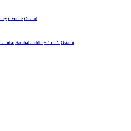
tney
Ovocné
Ostatní
é a miso
Sambal a chilli
+ 1 další
Ostatní