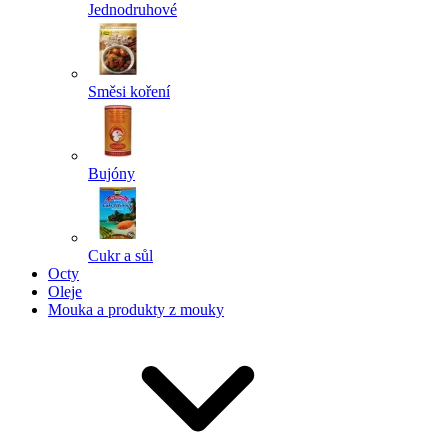
Jednodruhové
Směsi koření
Bujóny
Cukr a sůl
Octy
Oleje
Mouka a produkty z mouky