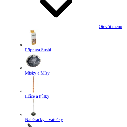
Otevřít menu
Příprava Sushi
Misky a Mísy
Lžíce a hůlky
Naběračky a vařečky