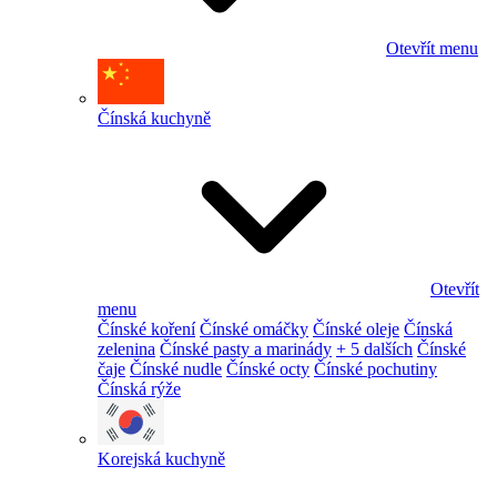
Otevřít menu
Čínská kuchyně
Otevřít
menu
Čínské koření
Čínské omáčky
Čínské oleje
Čínská
zelenina
Čínské pasty a marinády
+ 5 dalších
Čínské
čaje
Čínské nudle
Čínské octy
Čínské pochutiny
Čínská rýže
Korejská kuchyně