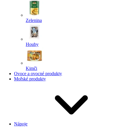
Zelenina
Houby
Kimči
Ovoce a ovocné produkty
Mořské produkty
Nápoje