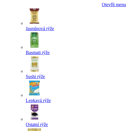
Otevřít menu
Jasmínová rýže
Basmati rýže
Sushi rýže
Lepkavá rýže
Ostatní rýže