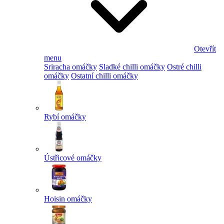
Otevřít
menu
Sriracha omáčky
Sladké chilli omáčky
Ostré chilli
omáčky
Ostatní chilli omáčky
Rybí omáčky
Ústřicové omáčky
Hoisin omáčky