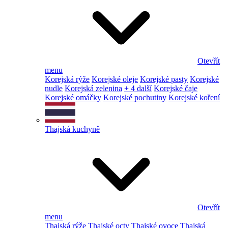
Otevřít
menu
Korejská rýže
Korejské oleje
Korejské pasty
Korejské
nudle
Korejská zelenina
+ 4 další
Korejské čaje
Korejské omáčky
Korejské pochutiny
Korejské koření
Thajská kuchyně
Otevřít
menu
Thajská rýže
Thajské octy
Thajské ovoce
Thajská