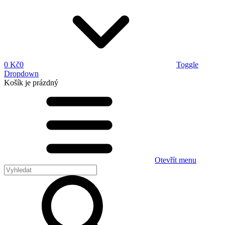
0 Kč
0
Toggle
Dropdown
Košík
je prázdný
Otevřít menu