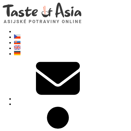
TasteOfAsia.cz
Neváhejte se zeptat. Jsem tady pro vás!