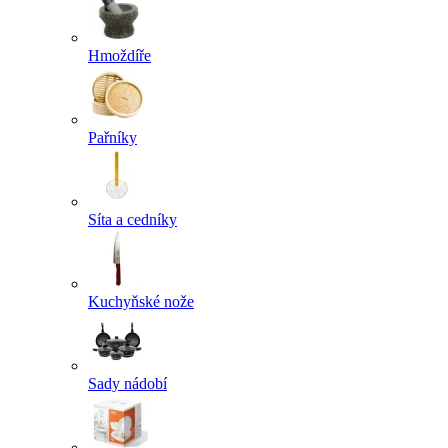
Hmoždíře
Pařníky
Síta a cedníky
Kuchyňské nože
Sady nádobí