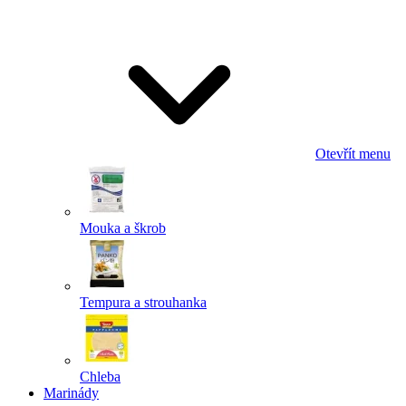
Odeslat
Powered by chaterimo
Otevřít menu
Mouka a škrob
Tempura a strouhanka
Chleba
Marinády