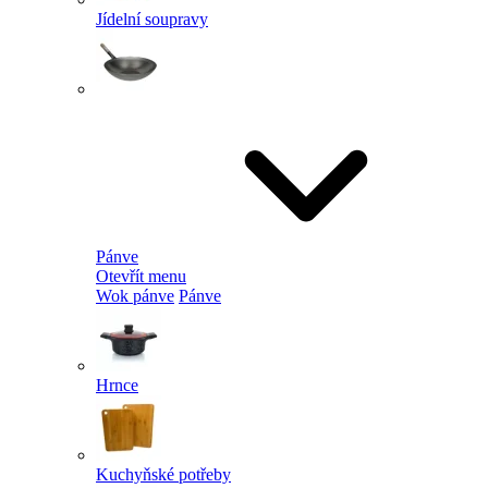
Jídelní soupravy
Pánve
Otevřít menu
Wok pánve
Pánve
Hrnce
Kuchyňské potřeby