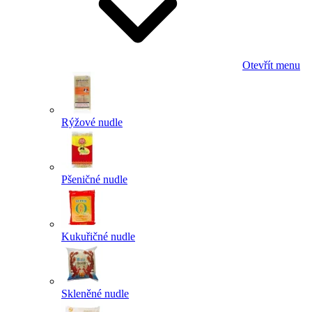
Otevřít menu
Rýžové nudle
Pšeničné nudle
Kukuřičné nudle
Skleněné nudle