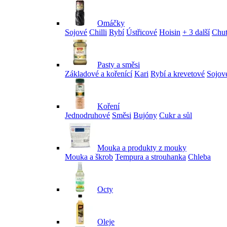
Omáčky
Sojové
Chilli
Rybí
Ústřicové
Hoisin
+ 3 další
Chu
Pasty a směsi
Základové a kořenící
Kari
Rybí a krevetové
Sojov
Koření
Jednodruhové
Směsi
Bujóny
Cukr a sůl
Mouka a produkty z mouky
Mouka a škrob
Tempura a strouhanka
Chleba
Octy
Oleje