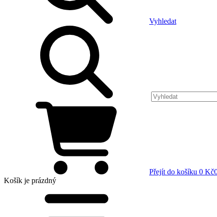
Vyhledat
Přejít do košíku
0 Kč
Košík
je prázdný