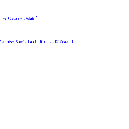
tney
Ovocné
Ostatní
é a miso
Sambal a chilli
+ 1 další
Ostatní