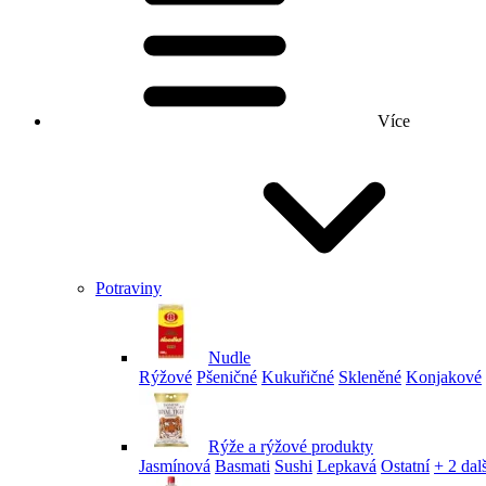
Více
Potraviny
Nudle
Rýžové
Pšeničné
Kukuřičné
Skleněné
Konjakové
Rýže a rýžové produkty
Jasmínová
Basmati
Sushi
Lepkavá
Ostatní
+ 2 dalš