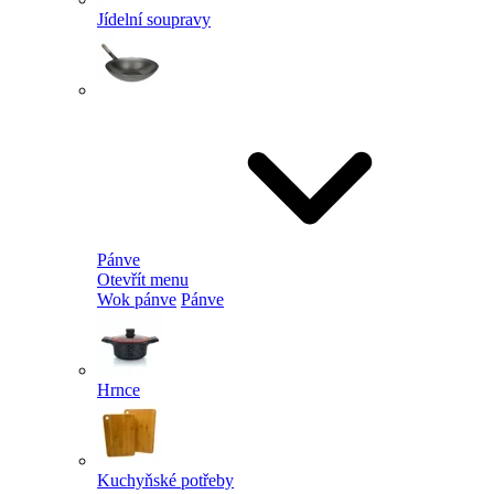
Jídelní soupravy
Pánve
Otevřít menu
Wok pánve
Pánve
Hrnce
Kuchyňské potřeby