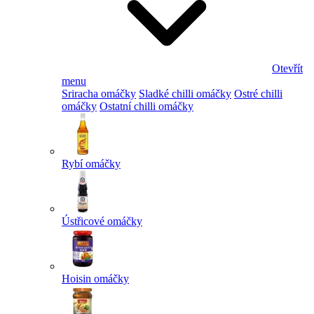
Otevřít
menu
Sriracha omáčky
Sladké chilli omáčky
Ostré chilli
omáčky
Ostatní chilli omáčky
Rybí omáčky
Ústřicové omáčky
Hoisin omáčky