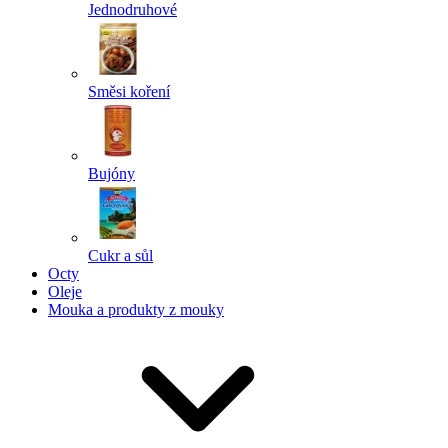
Jednodruhové
Směsi koření
Bujóny
Cukr a sůl
Octy
Oleje
Mouka a produkty z mouky