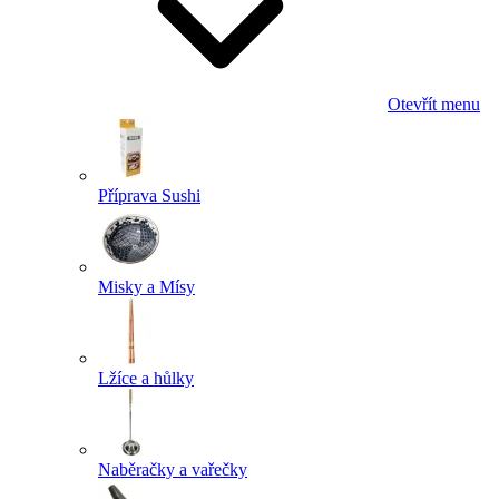
Otevřít menu
Příprava Sushi
Misky a Mísy
Lžíce a hůlky
Naběračky a vařečky