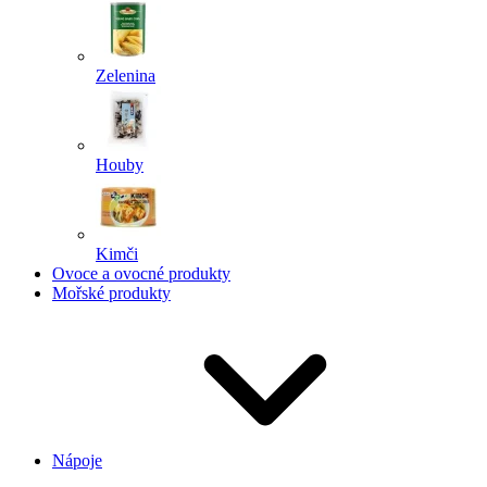
Zelenina
Houby
Kimči
Ovoce a ovocné produkty
Mořské produkty
Nápoje