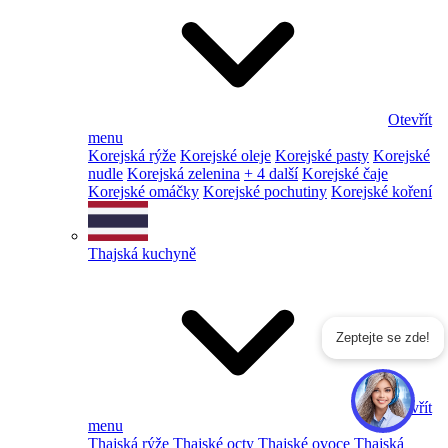
Otevřít
menu
Korejská rýže
Korejské oleje
Korejské pasty
Korejské
nudle
Korejská zelenina
+ 4 další
Korejské čaje
Korejské omáčky
Korejské pochutiny
Korejské koření
Thajská kuchyně
Zeptejte se zde!
Otevřít
menu
Thajská rýže
Thajské octy
Thajské ovoce
Thajská