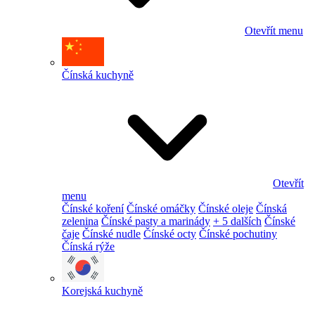
Otevřít menu
Čínská kuchyně
Otevřít
menu
Čínské koření
Čínské omáčky
Čínské oleje
Čínská
zelenina
Čínské pasty a marinády
+ 5 dalších
Čínské
čaje
Čínské nudle
Čínské octy
Čínské pochutiny
Čínská rýže
Korejská kuchyně