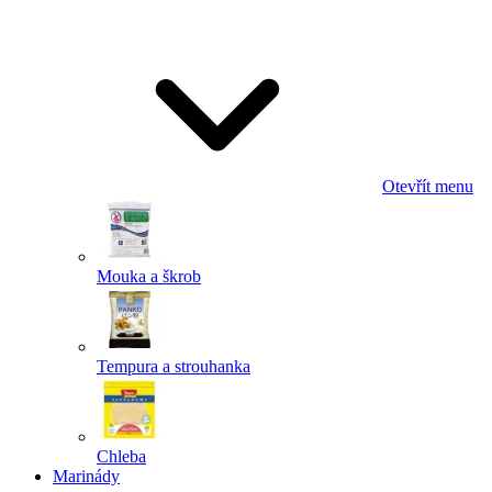
Odeslat
Powered by chaterimo
Otevřít menu
Mouka a škrob
Tempura a strouhanka
Chleba
Marinády