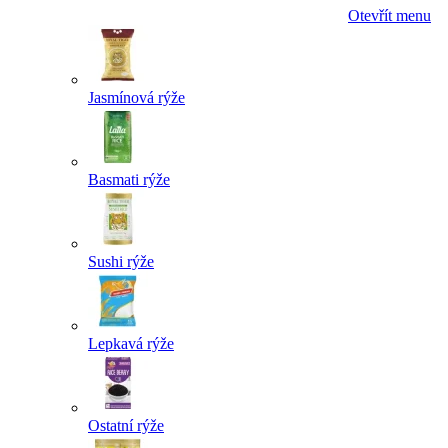
Otevřít menu
Jasmínová rýže
Basmati rýže
Sushi rýže
Lepkavá rýže
Ostatní rýže