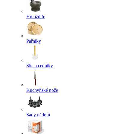
Hmoždíře
Pařníky
Síta a cedníky
Kuchyňské nože
Sady nádobí