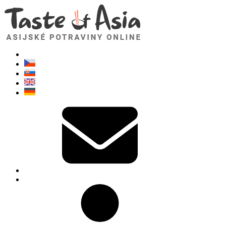
TasteOfAsia.cz
Neváhejte se zeptat. Jsem tady pro vás!