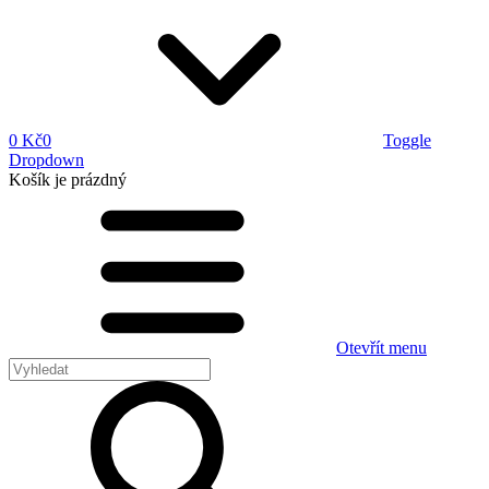
0 Kč
0
Toggle
Dropdown
Košík
je prázdný
Otevřít menu