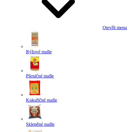
Otevřít menu
Rýžové nudle
Pšeničné nudle
Kukuřičné nudle
Skleněné nudle