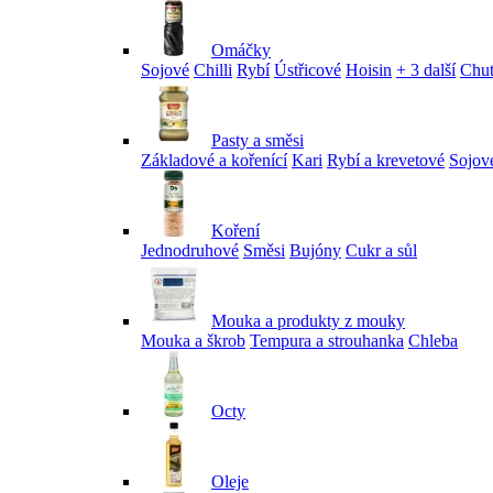
Omáčky
Sojové
Chilli
Rybí
Ústřicové
Hoisin
+ 3 další
Chu
Pasty a směsi
Základové a kořenící
Kari
Rybí a krevetové
Sojov
Koření
Jednodruhové
Směsi
Bujóny
Cukr a sůl
Mouka a produkty z mouky
Mouka a škrob
Tempura a strouhanka
Chleba
Octy
Oleje