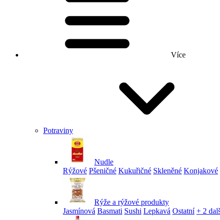
Více
Potraviny
Nudle
Rýžové
Pšeničné
Kukuřičné
Skleněné
Konjakové
Rýže a rýžové produkty
Jasmínová
Basmati
Sushi
Lepkavá
Ostatní
+ 2 dalš