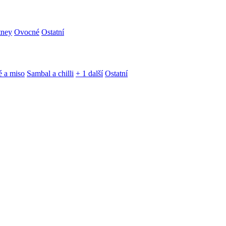
tney
Ovocné
Ostatní
é a miso
Sambal a chilli
+ 1 další
Ostatní