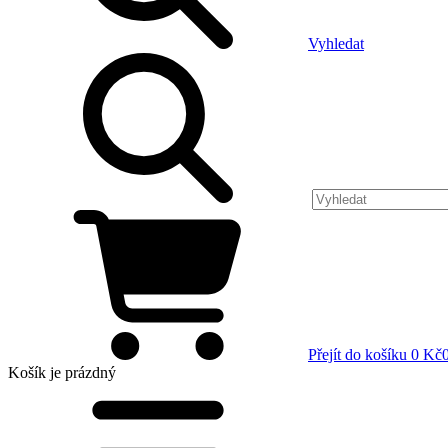
Vyhledat
Přejít do košíku
0 Kč
Košík
je prázdný