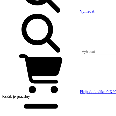
Vyhledat
Přejít do košíku
0 Kč
Košík
je prázdný