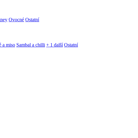
tney
Ovocné
Ostatní
é a miso
Sambal a chilli
+ 1 další
Ostatní