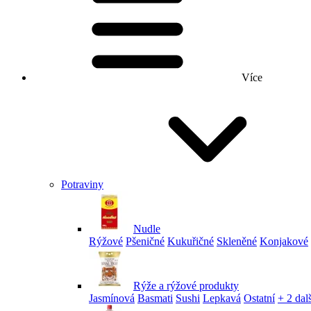
Více
Potraviny
Nudle
Rýžové
Pšeničné
Kukuřičné
Skleněné
Konjakové
Rýže a rýžové produkty
Jasmínová
Basmati
Sushi
Lepkavá
Ostatní
+ 2 dalš