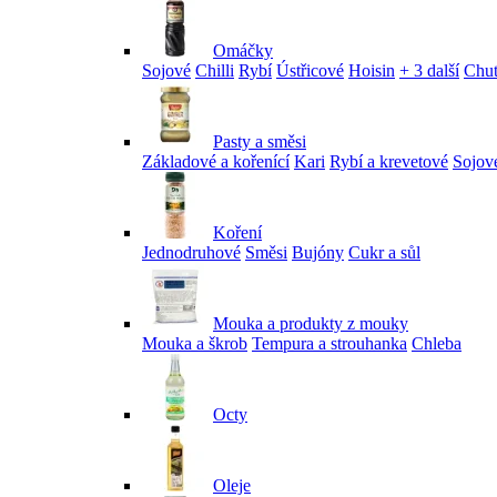
Omáčky
Sojové
Chilli
Rybí
Ústřicové
Hoisin
+ 3 další
Chu
Pasty a směsi
Základové a kořenící
Kari
Rybí a krevetové
Sojov
Koření
Jednodruhové
Směsi
Bujóny
Cukr a sůl
Mouka a produkty z mouky
Mouka a škrob
Tempura a strouhanka
Chleba
Octy
Oleje