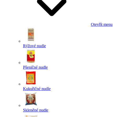
Otevřít menu
Rýžové nudle
Pšeničné nudle
Kukuřičné nudle
Skleněné nudle