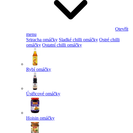
Otevřít
menu
Sriracha omáčky
Sladké chilli omáčky
Ostré chilli
omáčky
Ostatní chilli omáčky
Rybí omáčky
Ústřicové omáčky
Hoisin omáčky