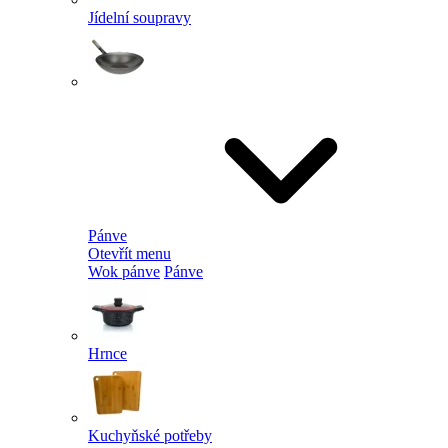
Jídelní soupravy
Pánve
Otevřít menu
Wok pánve
Pánve
Hrnce
Kuchyňské potřeby