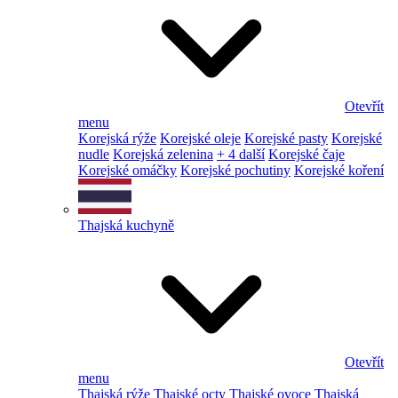
Otevřít
menu
Korejská rýže
Korejské oleje
Korejské pasty
Korejské
nudle
Korejská zelenina
+ 4 další
Korejské čaje
Korejské omáčky
Korejské pochutiny
Korejské koření
Thajská kuchyně
Otevřít
menu
Thajská rýže
Thajské octy
Thajské ovoce
Thajská