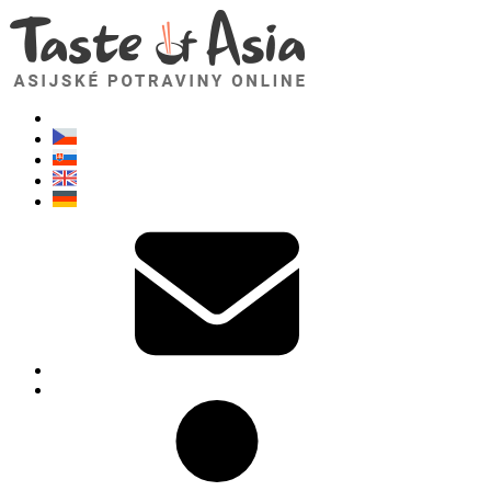
TasteOfAsia.cz
Neváhejte se zeptat. Jsem tady pro vás!