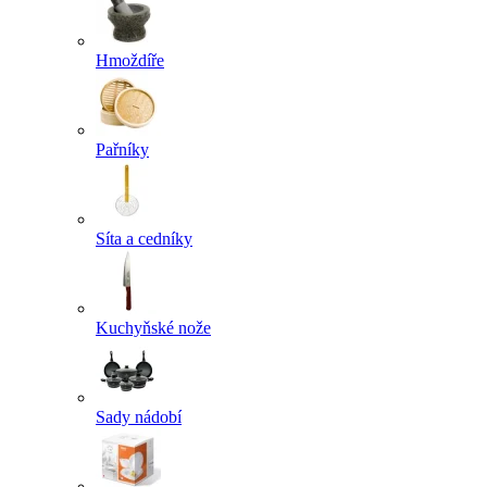
Hmoždíře
Pařníky
Síta a cedníky
Kuchyňské nože
Sady nádobí