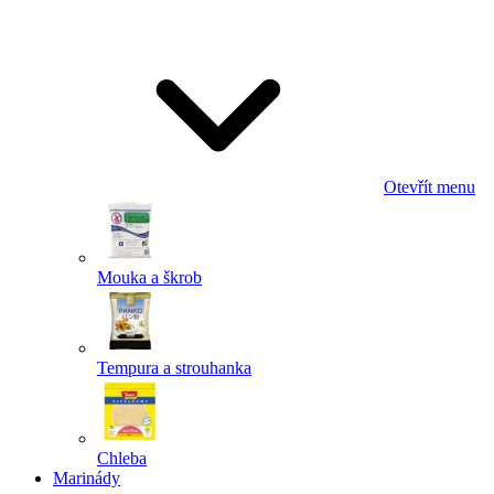
Odeslat
Powered by chaterimo
Otevřít menu
Mouka a škrob
Tempura a strouhanka
Chleba
Marinády