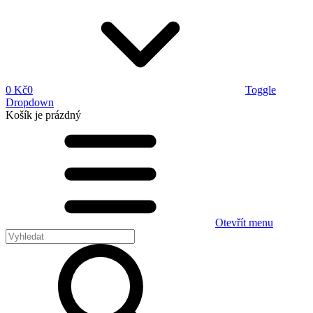
0 Kč
0
Toggle
Dropdown
Košík
je prázdný
Otevřít menu