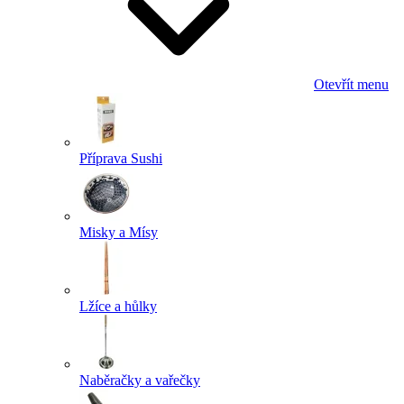
Otevřít menu
Příprava Sushi
Misky a Mísy
Lžíce a hůlky
Naběračky a vařečky