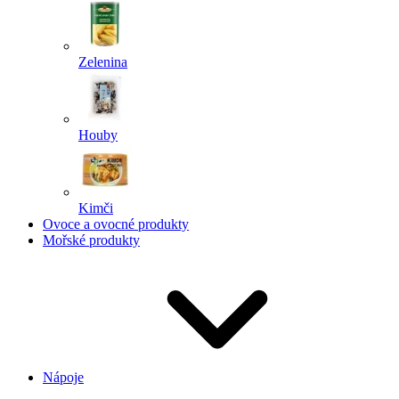
Zelenina
Houby
Kimči
Ovoce a ovocné produkty
Mořské produkty
Nápoje