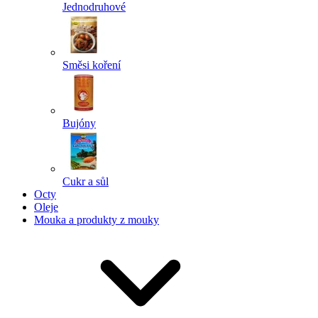
Jednodruhové
Směsi koření
Bujóny
Cukr a sůl
Octy
Oleje
Mouka a produkty z mouky