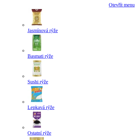
Otevřít menu
Jasmínová rýže
Basmati rýže
Sushi rýže
Lepkavá rýže
Ostatní rýže