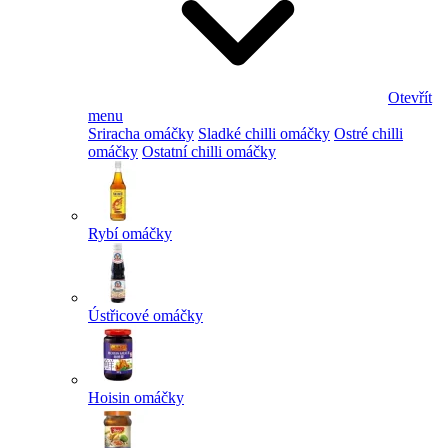
Otevřít
menu
Sriracha omáčky
Sladké chilli omáčky
Ostré chilli
omáčky
Ostatní chilli omáčky
Rybí omáčky
Ústřicové omáčky
Hoisin omáčky