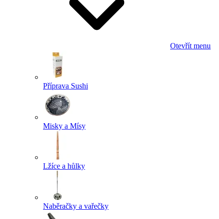
Otevřít menu
Příprava Sushi
Misky a Mísy
Lžíce a hůlky
Naběračky a vařečky