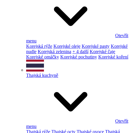
Otevřít
menu
Korejská rýže
Korejské oleje
Korejské pasty
Korejské
nudle
Korejská zelenina
+ 4 další
Korejské čaje
Korejské omáčky
Korejské pochutiny
Korejské koření
Thajská kuchyně
Otevřít
menu
Thajská rýže
Thajské octy
Thajské ovoce
Thajská