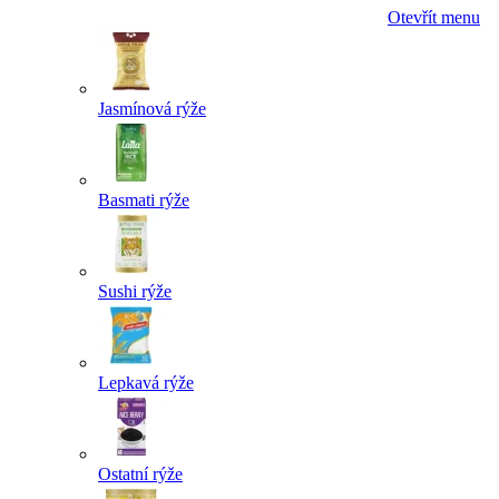
Otevřít menu
Jasmínová rýže
Basmati rýže
Sushi rýže
Lepkavá rýže
Ostatní rýže