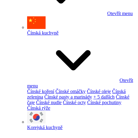
Otevřít menu
Čínská kuchyně
Otevřít
menu
Čínské koření
Čínské omáčky
Čínské oleje
Čínská
zelenina
Čínské pasty a marinády
+ 5 dalších
Čínské
čaje
Čínské nudle
Čínské octy
Čínské pochutiny
Čínská rýže
Korejská kuchyně