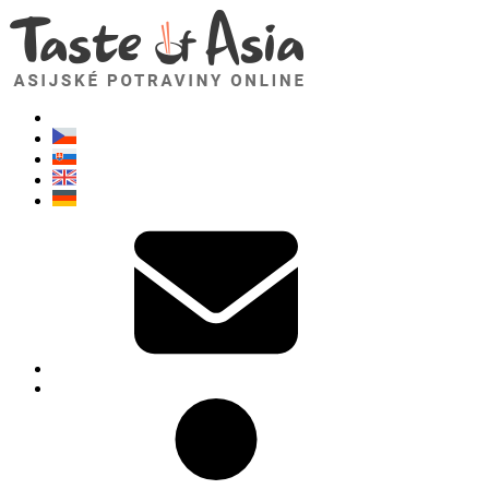
TasteOfAsia.cz
Neváhejte se zeptat. Jsem tady pro vás!