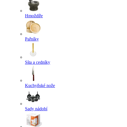
Hmoždíře
Pařníky
Síta a cedníky
Kuchyňské nože
Sady nádobí