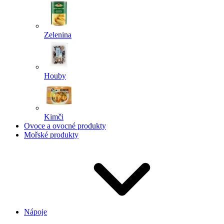
Zelenina
Houby
Kimči
Ovoce a ovocné produkty
Mořské produkty
Nápoje