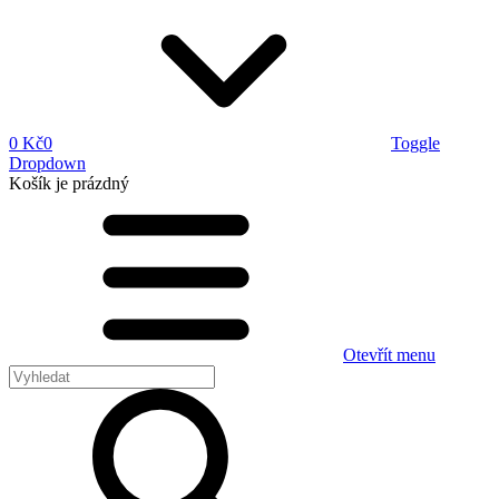
0 Kč
0
Toggle
Dropdown
Košík
je prázdný
Otevřít menu