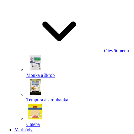
Odeslat
Powered by chaterimo
Otevřít menu
Mouka a škrob
Tempura a strouhanka
Chleba
Marinády