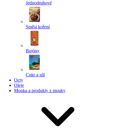
Jednodruhové
Směsi koření
Bujóny
Cukr a sůl
Octy
Oleje
Mouka a produkty z mouky