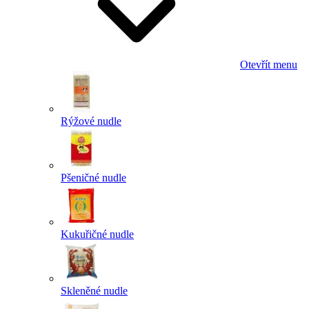
Otevřít menu
Rýžové nudle
Pšeničné nudle
Kukuřičné nudle
Skleněné nudle