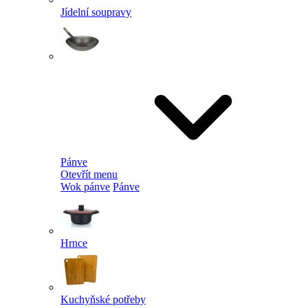
Jídelní soupravy
Pánve
Otevřít menu
Wok pánve
Pánve
Hrnce
Kuchyňské potřeby