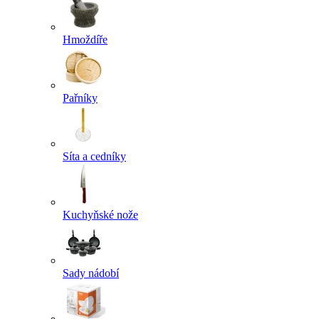
Hmoždíře
Pařníky
Síta a cedníky
Kuchyňské nože
Sady nádobí