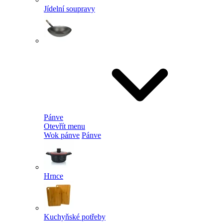
Jídelní soupravy
Pánve
Otevřít menu
Wok pánve
Pánve
Hrnce
Kuchyňské potřeby