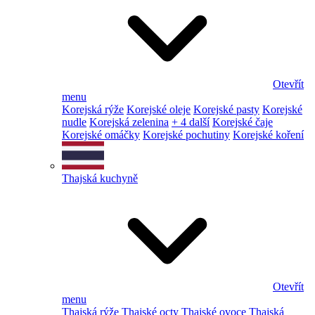
Otevřít
menu
Korejská rýže
Korejské oleje
Korejské pasty
Korejské
nudle
Korejská zelenina
+ 4 další
Korejské čaje
Korejské omáčky
Korejské pochutiny
Korejské koření
Thajská kuchyně
Otevřít
menu
Thajská rýže
Thajské octy
Thajské ovoce
Thajská