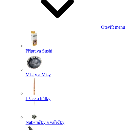
Otevřít menu
Příprava Sushi
Misky a Mísy
Lžíce a hůlky
Naběračky a vařečky