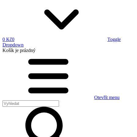
0 Kč
0
Toggle
Dropdown
Košík
je prázdný
Otevřít menu