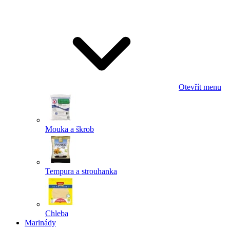
Odeslat
Powered by chaterimo
Otevřít menu
Mouka a škrob
Tempura a strouhanka
Chleba
Marinády