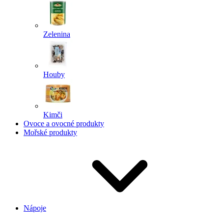
Zelenina
Houby
Kimči
Ovoce a ovocné produkty
Mořské produkty
Nápoje