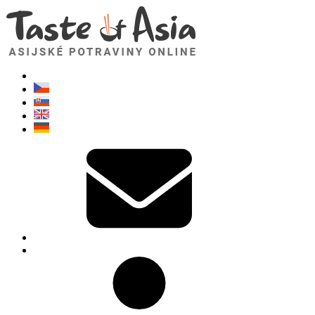
TasteOfAsia.cz
Neváhejte se zeptat. Jsem tady pro vás!