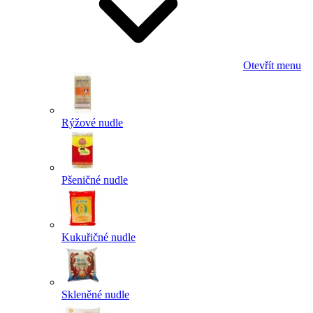
Otevřít menu
Rýžové nudle
Pšeničné nudle
Kukuřičné nudle
Skleněné nudle