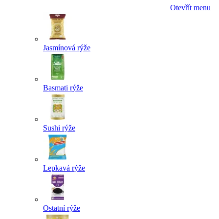
Otevřít menu
Jasmínová rýže
Basmati rýže
Sushi rýže
Lepkavá rýže
Ostatní rýže