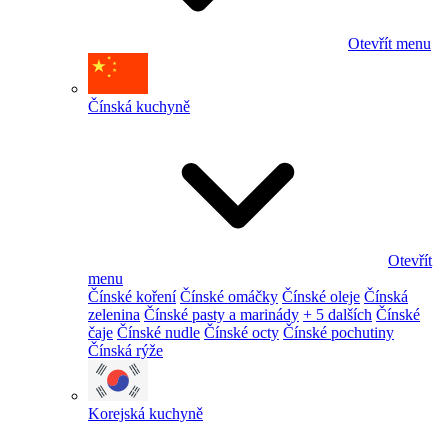
Otevřít menu
Čínská kuchyně
Otevřít
menu
Čínské koření
Čínské omáčky
Čínské oleje
Čínská
zelenina
Čínské pasty a marinády
+ 5 dalších
Čínské
čaje
Čínské nudle
Čínské octy
Čínské pochutiny
Čínská rýže
Korejská kuchyně