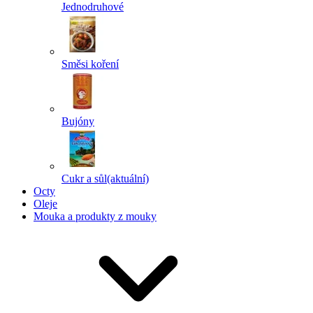
Jednodruhové
Směsi koření
Bujóny
Cukr a sůl
(aktuální)
Octy
Oleje
Mouka a produkty z mouky