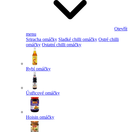
Otevřít
menu
Sriracha omáčky
Sladké chilli omáčky
Ostré chilli
omáčky
Ostatní chilli omáčky
Rybí omáčky
Ústřicové omáčky
Hoisin omáčky