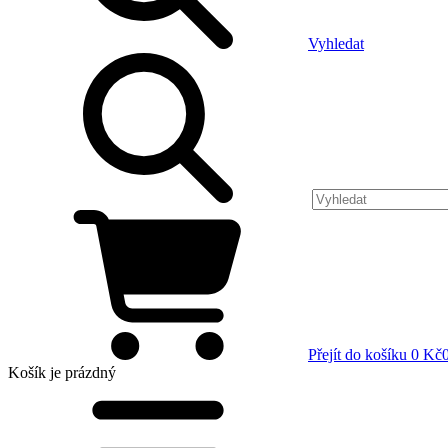
Vyhledat
Přejít do košíku
0 Kč
Košík
je prázdný