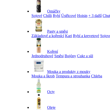
Omáčky
Sojové
Chilli
Rybí
Ústřicové
Hoisin
+ 3 další
Chu
Pasty a směsi
Základové a kořenící
Kari
Rybí a krevetové
Sojov
Koření
Jednodruhové
Směsi
Bujóny
Cukr a sůl
Mouka a produkty z mouky
Mouka a škrob
Tempura a strouhanka
Chleba
Octy
Oleje