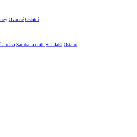
tney
Ovocné
Ostatní
é a miso
Sambal a chilli
+ 1 další
Ostatní