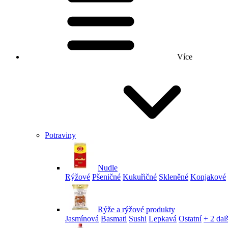
Více
Potraviny
Nudle
Rýžové
Pšeničné
Kukuřičné
Skleněné
Konjakové
Rýže a rýžové produkty
Jasmínová
Basmati
Sushi
Lepkavá
Ostatní
+ 2 dalš