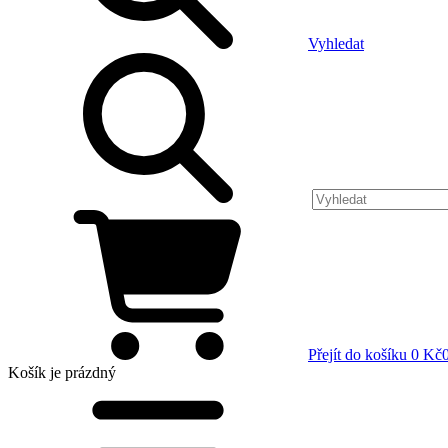
Vyhledat
Přejít do košíku
0 Kč
Košík
je prázdný