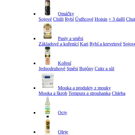
Omáčky
Sojové
Chilli
Rybí
Ústřicové
Hoisin
+ 3 další
Chu
Pasty a směsi
Základové a kořenící
Kari
Rybí a krevetové
Sojov
Koření
Jednodruhové
Směsi
Bujóny
Cukr a sůl
Mouka a produkty z mouky
Mouka a škrob
Tempura a strouhanka
Chleba
Octy
Oleje