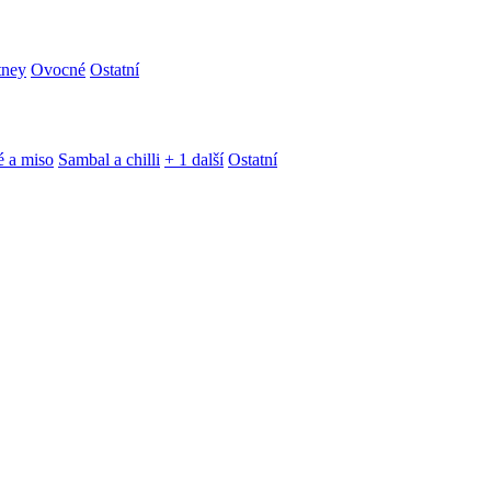
tney
Ovocné
Ostatní
é a miso
Sambal a chilli
+ 1 další
Ostatní