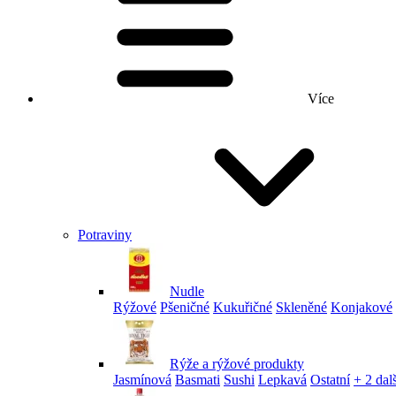
Více
Potraviny
Nudle
Rýžové
Pšeničné
Kukuřičné
Skleněné
Konjakové
Rýže a rýžové produkty
Jasmínová
Basmati
Sushi
Lepkavá
Ostatní
+ 2 dalš