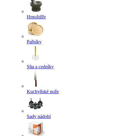
Hmoždíře
Pařníky
Síta a cedníky
Kuchyňské nože
Sady nádobí