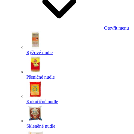
Otevřít menu
Rýžové nudle
Pšeničné nudle
Kukuřičné nudle
Skleněné nudle