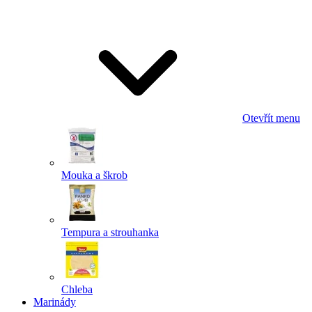
Odeslat
Powered by chaterimo
Otevřít menu
Mouka a škrob
Tempura a strouhanka
Chleba
Marinády