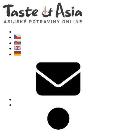
TasteOfAsia.cz
Neváhejte se zeptat. Jsem tady pro vás!