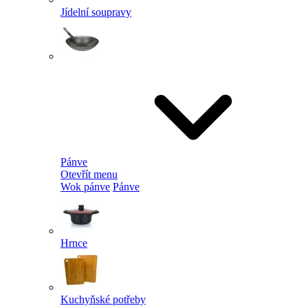
Jídelní soupravy
Pánve
Otevřít menu
Wok pánve
Pánve
Hrnce
Kuchyňské potřeby