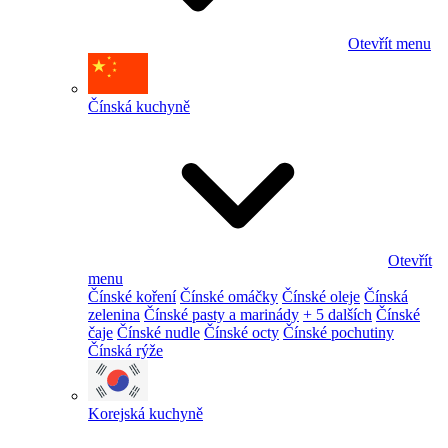
Otevřít menu
Čínská kuchyně
Otevřít
menu
Čínské koření
Čínské omáčky
Čínské oleje
Čínská
zelenina
Čínské pasty a marinády
+ 5 dalších
Čínské
čaje
Čínské nudle
Čínské octy
Čínské pochutiny
Čínská rýže
Korejská kuchyně