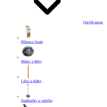
Otevřít menu
Příprava Sushi
Misky a Mísy
Lžíce a hůlky
Naběračky a vařečky