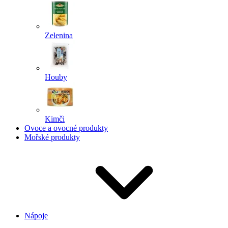
Zelenina
Houby
Kimči
Ovoce a ovocné produkty
Mořské produkty
Nápoje