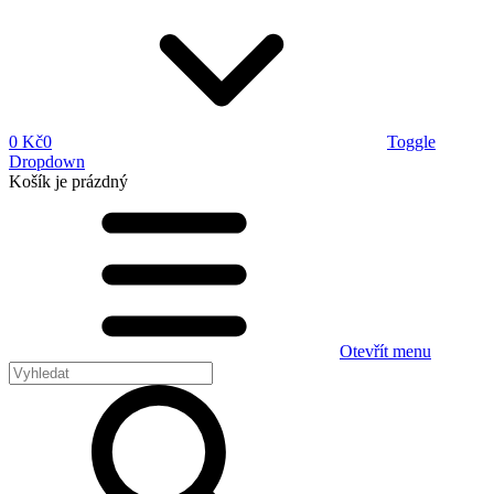
0 Kč
0
Toggle
Dropdown
Košík
je prázdný
Otevřít menu