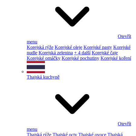
Otevřít
menu
Korejská rýže
Korejské oleje
Korejské pasty
Korejské
nudle
Korejská zelenina
+ 4 další
Korejské čaje
Korejské omáčky
Korejské pochutiny
Korejské koření
Thajská kuchyně
Otevřít
menu
Thajská rýže
Thajské octy
Thajské ovoce
Thajská