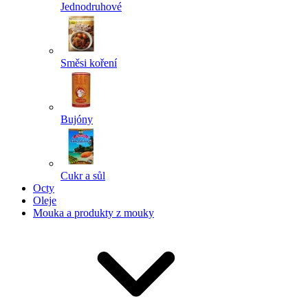
Jednodruhové
Směsi koření
Bujóny
Cukr a sůl
Octy
Oleje
Mouka a produkty z mouky