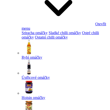
Otevřít
menu
Sriracha omáčky
Sladké chilli omáčky
Ostré chilli
omáčky
Ostatní chilli omáčky
Rybí omáčky
Ústřicové omáčky
Hoisin omáčky