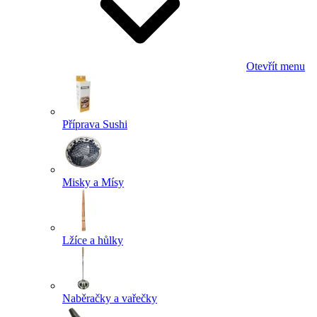
Otevřít menu
Příprava Sushi
Misky a Mísy
Lžíce a hůlky
Naběračky a vařečky