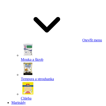
Odeslat
Powered by chaterimo
Otevřít menu
Mouka a škrob
Tempura a strouhanka
Chleba
Marinády