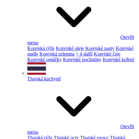
Otevřít
menu
Korejská rýže
Korejské oleje
Korejské pasty
Korejské
nudle
Korejská zelenina
+ 4 další
Korejské čaje
Korejské omáčky
Korejské pochutiny
Korejské koření
Thajská kuchyně
Otevřít
menu
Thajská rýže
Thajské octy
Thajské ovoce
Thajská