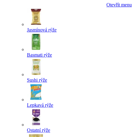
Otevřít menu
Jasmínová rýže
Basmati rýže
Sushi rýže
Lepkavá rýže
Ostatní rýže