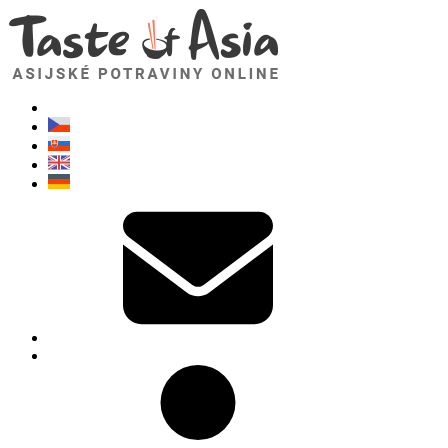
TasteOfAsia.cz
Neváhejte se zeptat. Jsem tady pro vás!