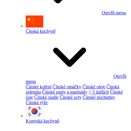
Otevřít menu
Čínská kuchyně
Otevřít
menu
Čínské koření
Čínské omáčky
Čínské oleje
Čínská
zelenina
Čínské pasty a marinády
+ 5 dalších
Čínské
čaje
Čínské nudle
Čínské octy
Čínské pochutiny
Čínská rýže
Korejská kuchyně