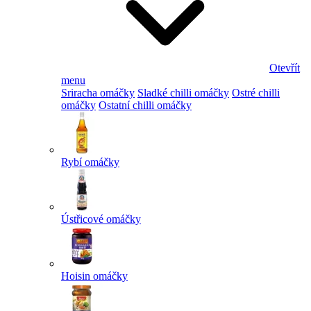
Otevřít
menu
Sriracha omáčky
Sladké chilli omáčky
Ostré chilli
omáčky
Ostatní chilli omáčky
Rybí omáčky
Ústřicové omáčky
Hoisin omáčky