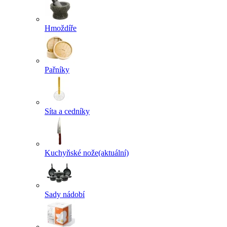
Hmoždíře
Pařníky
Síta a cedníky
Kuchyňské nože
(aktuální)
Sady nádobí