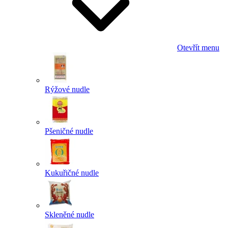
Otevřít menu
Rýžové nudle
Pšeničné nudle
Kukuřičné nudle
Skleněné nudle