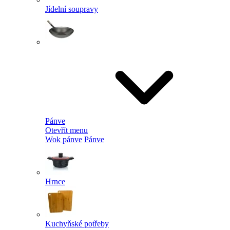
Jídelní soupravy
Pánve
Otevřít menu
Wok pánve
Pánve
Hrnce
Kuchyňské potřeby