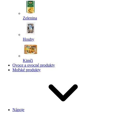
Zelenina
Houby
Kimči
Ovoce a ovocné produkty
Mořské produkty
Nápoje