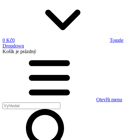
0 Kč
0
Toggle
Dropdown
Košík
je prázdný
Otevřít menu