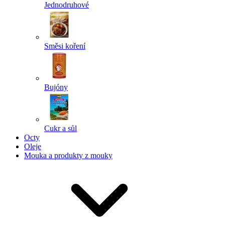
Jednodruhové
Směsi koření
Bujóny
Cukr a sůl
Octy
Oleje
Mouka a produkty z mouky