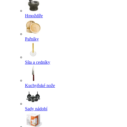
Hmoždíře
Pařníky
Síta a cedníky
Kuchyňské nože
Sady nádobí