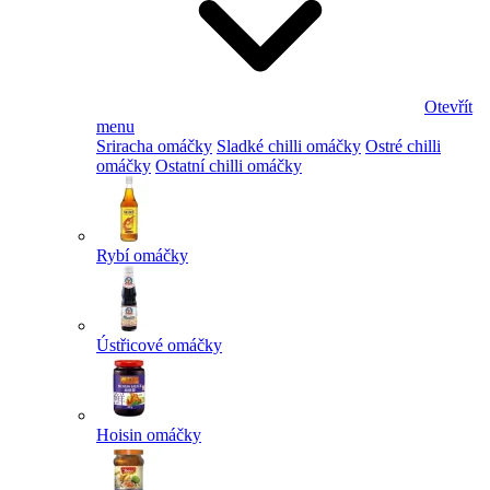
Otevřít
menu
Sriracha omáčky
Sladké chilli omáčky
Ostré chilli
omáčky
Ostatní chilli omáčky
Rybí omáčky
Ústřicové omáčky
Hoisin omáčky