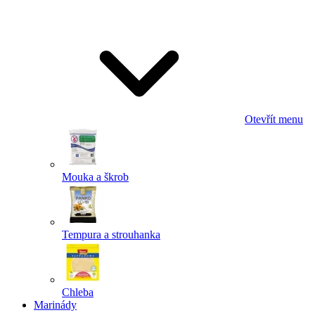
Odeslat
Powered by chaterimo
Otevřít menu
Mouka a škrob
Tempura a strouhanka
Chleba
Marinády