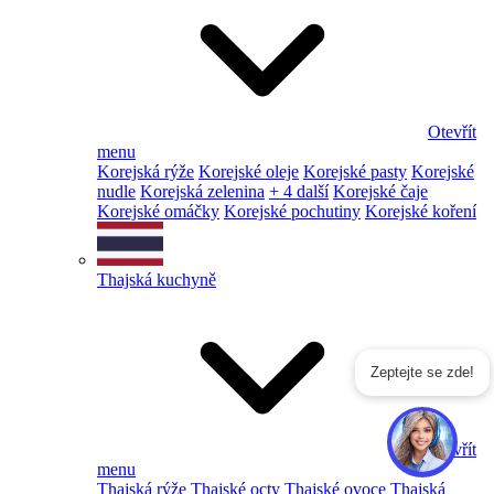
Otevřít
menu
Korejská rýže
Korejské oleje
Korejské pasty
Korejské
nudle
Korejská zelenina
+ 4 další
Korejské čaje
Korejské omáčky
Korejské pochutiny
Korejské koření
Thajská kuchyně
Zeptejte se zde!
Otevřít
menu
Thajská rýže
Thajské octy
Thajské ovoce
Thajská