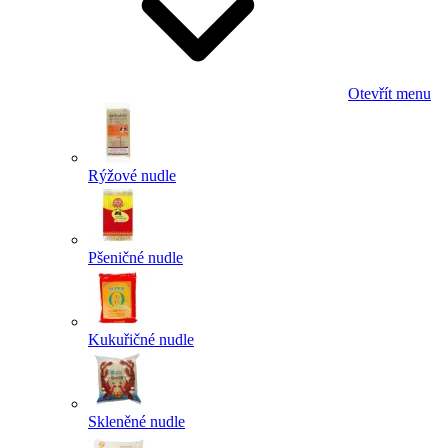
Otevřít menu
Rýžové nudle
Pšeničné nudle
Kukuřičné nudle
Skleněné nudle