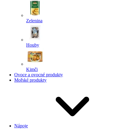
Zelenina
Houby
Kimči
Ovoce a ovocné produkty
Mořské produkty
Nápoje