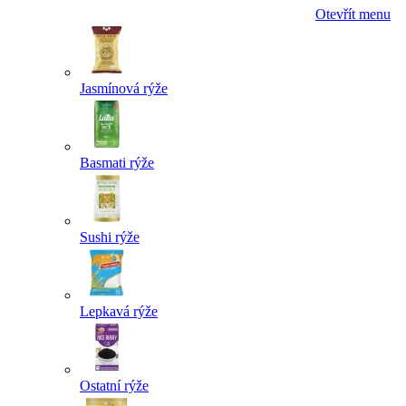
Otevřít menu
Jasmínová rýže
Basmati rýže
Sushi rýže
Lepkavá rýže
Ostatní rýže