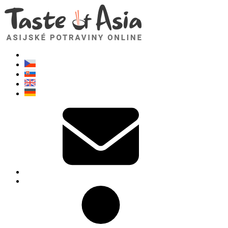
TasteOfAsia.cz
Neváhejte se zeptat. Jsem tady pro vás!