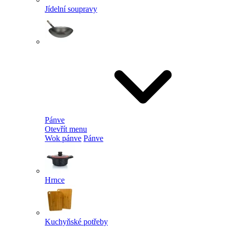
Jídelní soupravy
Pánve
Otevřít menu
Wok pánve
Pánve
Hrnce
Kuchyňské potřeby