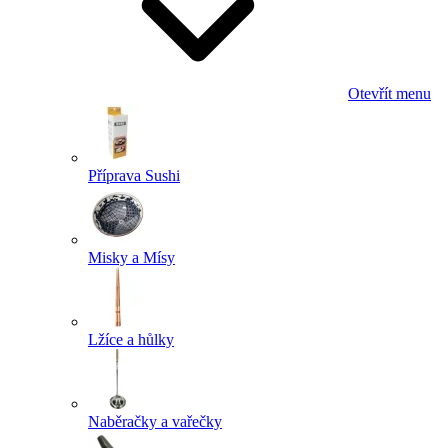
Otevřít menu
Příprava Sushi
Misky a Mísy
Lžíce a hůlky
Naběračky a vařečky