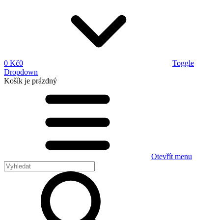
0 Kč
0
Toggle
Dropdown
Košík
je prázdný
Otevřít menu