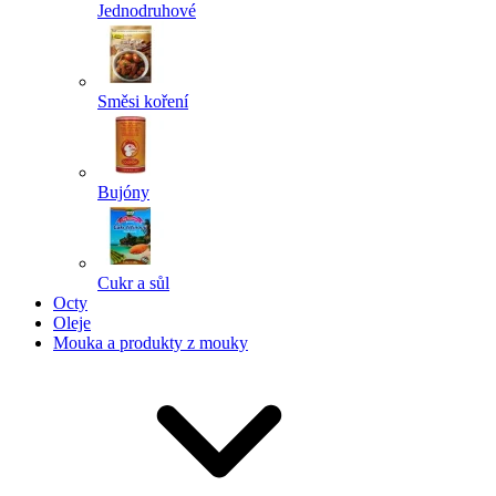
Jednodruhové
Směsi koření
Bujóny
Cukr a sůl
Octy
Oleje
Mouka a produkty z mouky