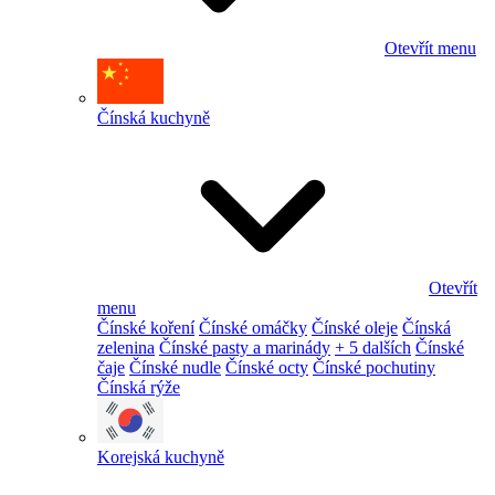
Otevřít menu
Čínská kuchyně
Otevřít
menu
Čínské koření
Čínské omáčky
Čínské oleje
Čínská
zelenina
Čínské pasty a marinády
+ 5 dalších
Čínské
čaje
Čínské nudle
Čínské octy
Čínské pochutiny
Čínská rýže
Korejská kuchyně