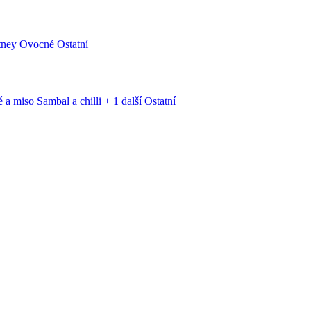
tney
Ovocné
Ostatní
é a miso
Sambal a chilli
+ 1 další
Ostatní