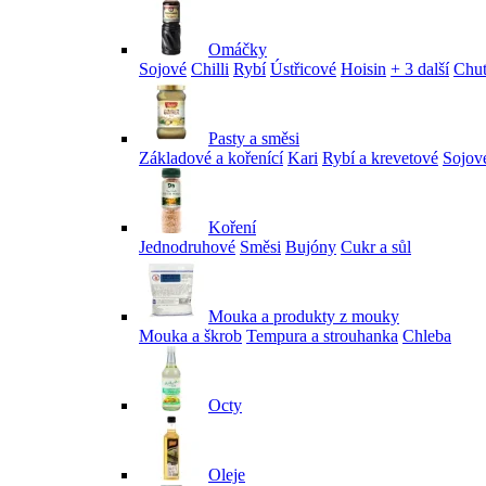
Omáčky
Sojové
Chilli
Rybí
Ústřicové
Hoisin
+ 3 další
Chu
Pasty a směsi
Základové a kořenící
Kari
Rybí a krevetové
Sojov
Koření
Jednodruhové
Směsi
Bujóny
Cukr a sůl
Mouka a produkty z mouky
Mouka a škrob
Tempura a strouhanka
Chleba
Octy
Oleje