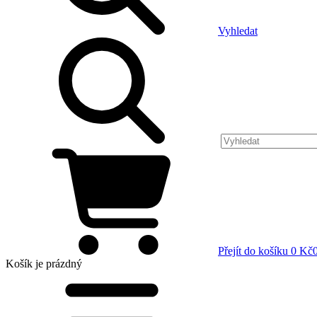
Vyhledat
Přejít do košíku
0 Kč
Košík
je prázdný