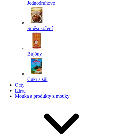
Jednodruhové
Směsi koření
Bujóny
Cukr a sůl
Octy
Oleje
Mouka a produkty z mouky