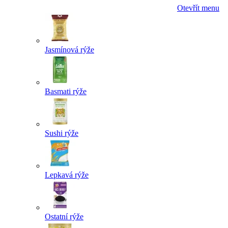
Otevřít menu
Jasmínová rýže
Basmati rýže
Sushi rýže
Lepkavá rýže
Ostatní rýže