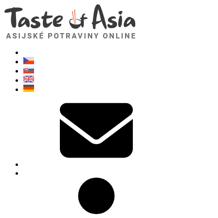
TasteOfAsia.cz
Neváhejte se zeptat. Jsem tady pro vás!