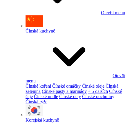
Otevřít menu
Čínská kuchyně
Otevřít
menu
Čínské koření
Čínské omáčky
Čínské oleje
Čínská
zelenina
Čínské pasty a marinády
+ 5 dalších
Čínské
čaje
Čínské nudle
Čínské octy
Čínské pochutiny
Čínská rýže
Korejská kuchyně