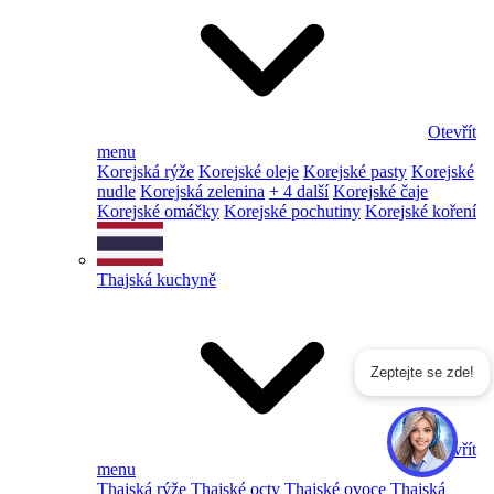
Otevřít
menu
Korejská rýže
Korejské oleje
Korejské pasty
Korejské
nudle
Korejská zelenina
+ 4 další
Korejské čaje
Korejské omáčky
Korejské pochutiny
Korejské koření
Thajská kuchyně
Zeptejte se zde!
Otevřít
menu
Thajská rýže
Thajské octy
Thajské ovoce
Thajská