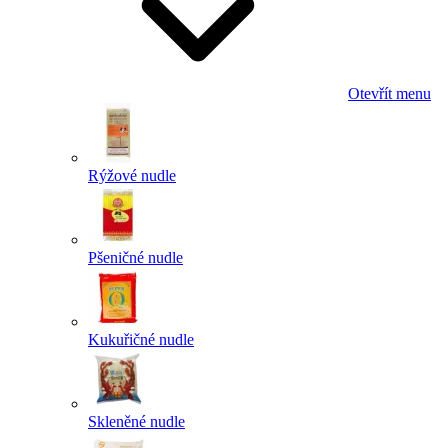
Otevřít menu
Rýžové nudle
Pšeničné nudle
Kukuřičné nudle
Skleněné nudle