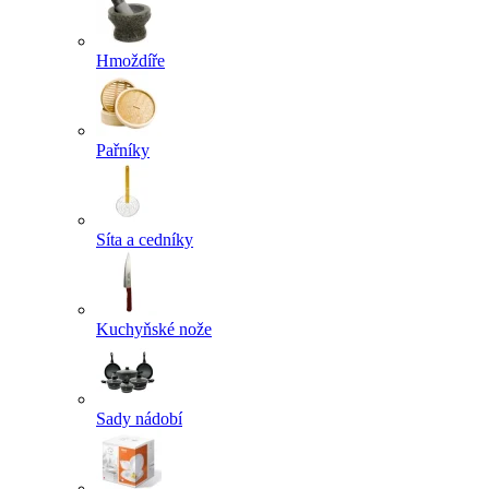
Hmoždíře
Pařníky
Síta a cedníky
Kuchyňské nože
Sady nádobí