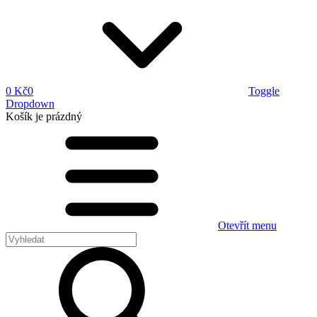
0 Kč
0
Toggle
Dropdown
Košík
je prázdný
Otevřít menu