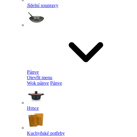
Jídelní soupravy
Pánve
Otevřít menu
Wok pánve
Pánve
Hrnce
Kuchyňské potřeby