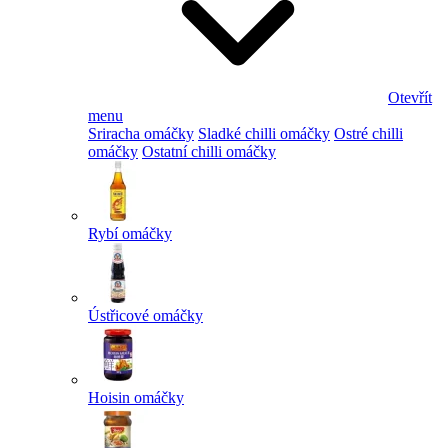
Otevřít
menu
Sriracha omáčky
Sladké chilli omáčky
Ostré chilli
omáčky
Ostatní chilli omáčky
Rybí omáčky
Ústřicové omáčky
Hoisin omáčky