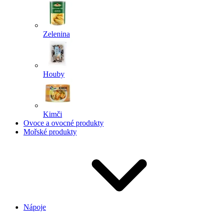
Zelenina
Houby
Kimči
Ovoce a ovocné produkty
Mořské produkty
Nápoje