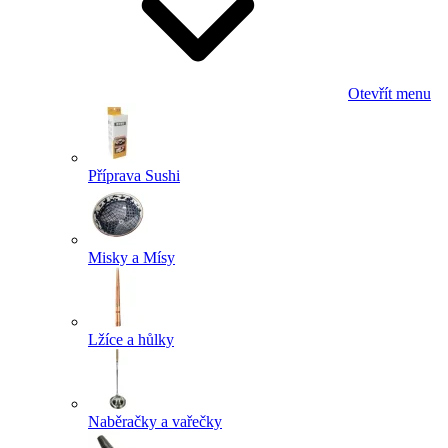
Otevřít menu
Příprava Sushi
Misky a Mísy
Lžíce a hůlky
Naběračky a vařečky