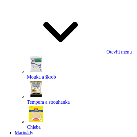
Odeslat
Powered by chaterimo
Otevřít menu
Mouka a škrob
Tempura a strouhanka
Chleba
Marinády