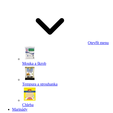
Odeslat
Powered by chaterimo
Otevřít menu
Mouka a škrob
Tempura a strouhanka
Chleba
Marinády