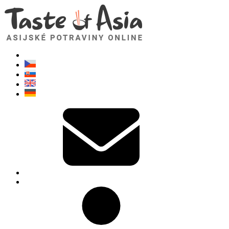
TasteOfAsia.cz
Neváhejte se zeptat. Jsem tady pro vás!