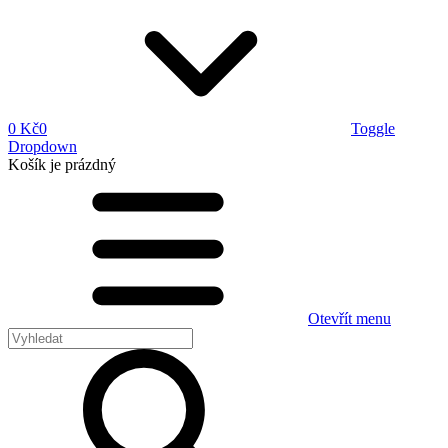
0 Kč
0
Toggle
Dropdown
Košík
je prázdný
Otevřít menu