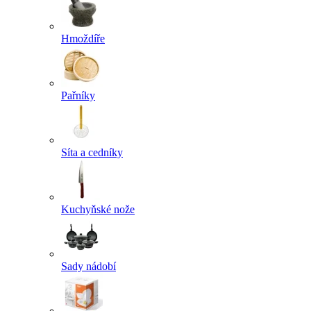
Hmoždíře
Pařníky
Síta a cedníky
Kuchyňské nože
Sady nádobí