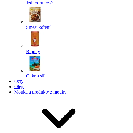
Jednodruhové
Směsi koření
Bujóny
Cukr a sůl
Octy
Oleje
Mouka a produkty z mouky