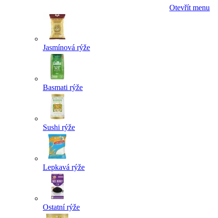
Otevřít menu
Jasmínová rýže
Basmati rýže
Sushi rýže
Lepkavá rýže
Ostatní rýže