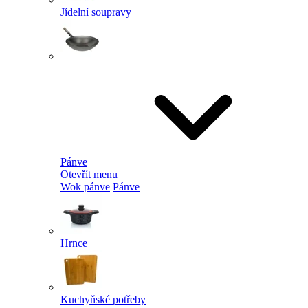
Jídelní soupravy
Pánve
Otevřít menu
Wok pánve
Pánve
Hrnce
Kuchyňské potřeby