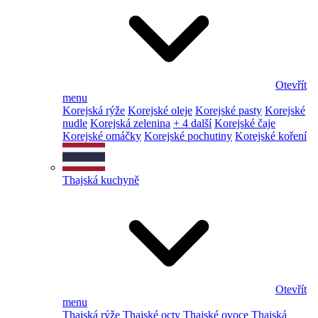
Otevřít
menu
Korejská rýže
Korejské oleje
Korejské pasty
Korejské
nudle
Korejská zelenina
+ 4 další
Korejské čaje
Korejské omáčky
Korejské pochutiny
Korejské koření
Thajská kuchyně
Otevřít
menu
Thajská rýže
Thajské octy
Thajské ovoce
Thajská