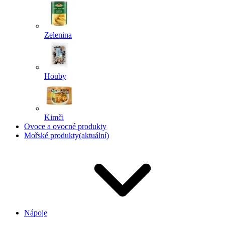
Zelenina
Houby
Kimči
Ovoce a ovocné produkty
Mořské produkty
(aktuální)
Nápoje