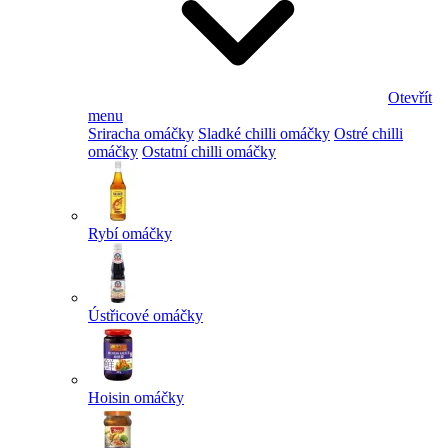
Otevřít
menu
Sriracha omáčky
Sladké chilli omáčky
Ostré chilli
omáčky
Ostatní chilli omáčky
Rybí omáčky
Ústřicové omáčky
Hoisin omáčky