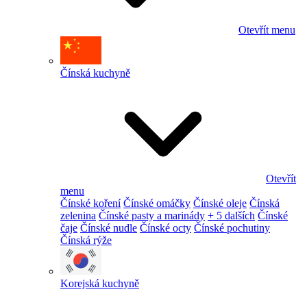
Otevřít menu
Čínská kuchyně
Otevřít
menu
Čínské koření
Čínské omáčky
Čínské oleje
Čínská
zelenina
Čínské pasty a marinády
+ 5 dalších
Čínské
čaje
Čínské nudle
Čínské octy
Čínské pochutiny
Čínská rýže
Korejská kuchyně