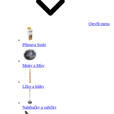
Otevřít menu
Příprava Sushi
Misky a Mísy
Lžíce a hůlky
Naběračky a vařečky