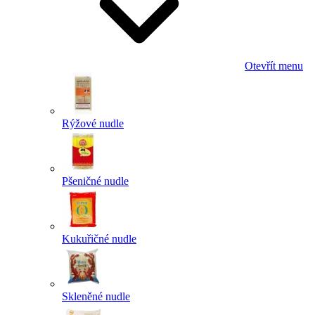
Otevřít menu
Rýžové nudle
Pšeničné nudle
Kukuřičné nudle
Skleněné nudle