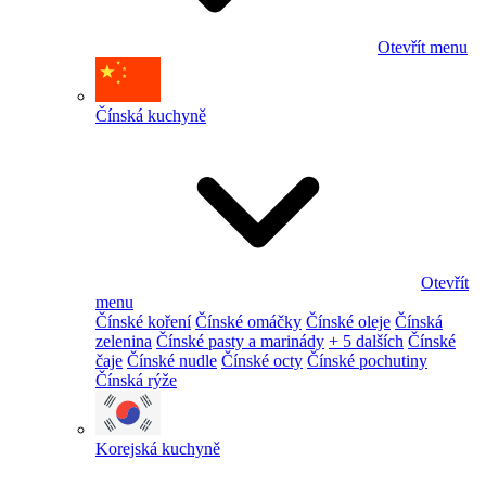
Otevřít menu
Čínská kuchyně
Otevřít
menu
Čínské koření
Čínské omáčky
Čínské oleje
Čínská
zelenina
Čínské pasty a marinády
+ 5 dalších
Čínské
čaje
Čínské nudle
Čínské octy
Čínské pochutiny
Čínská rýže
Korejská kuchyně