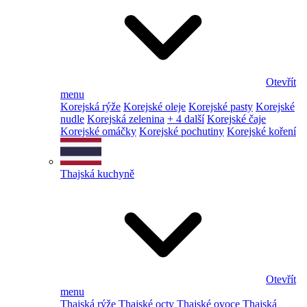
Otevřít
menu
Korejská rýže
Korejské oleje
Korejské pasty
Korejské
nudle
Korejská zelenina
+ 4 další
Korejské čaje
Korejské omáčky
Korejské pochutiny
Korejské koření
Thajská kuchyně
Otevřít
menu
Thajská rýže
Thajské octy
Thajské ovoce
Thajská