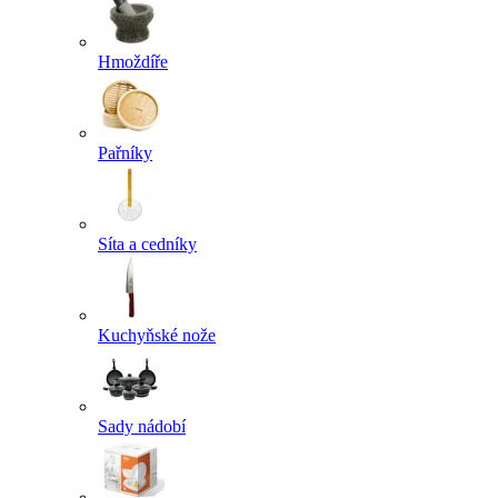
Hmoždíře
Pařníky
Síta a cedníky
Kuchyňské nože
Sady nádobí