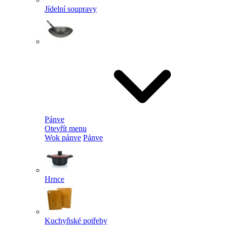
Jídelní soupravy
Pánve
Otevřít menu
Wok pánve
Pánve
Hrnce
Kuchyňské potřeby