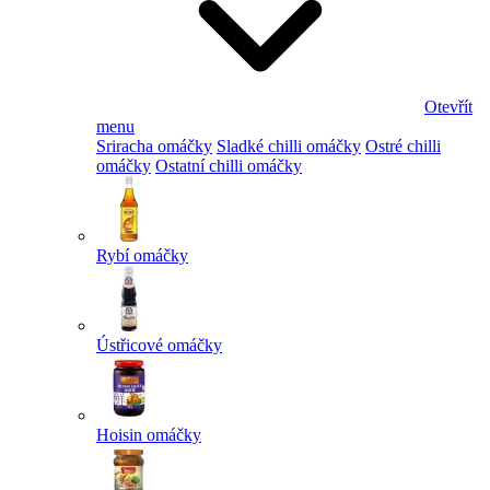
Otevřít
menu
Sriracha omáčky
Sladké chilli omáčky
Ostré chilli
omáčky
Ostatní chilli omáčky
Rybí omáčky
Ústřicové omáčky
Hoisin omáčky