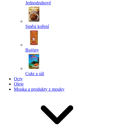
Jednodruhové
Směsi koření
Bujóny
Cukr a sůl
Octy
Oleje
Mouka a produkty z mouky