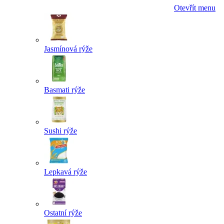
Otevřít menu
Jasmínová rýže
Basmati rýže
Sushi rýže
Lepkavá rýže
Ostatní rýže