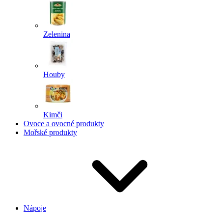
Zelenina
Houby
Kimči
Ovoce a ovocné produkty
Mořské produkty
Nápoje