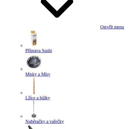
Otevřít menu
Příprava Sushi
Misky a Mísy
Lžíce a hůlky
Naběračky a vařečky