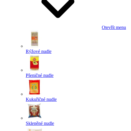
Otevřít menu
Rýžové nudle
Pšeničné nudle
Kukuřičné nudle
Skleněné nudle