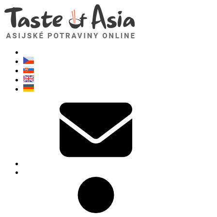
TasteOfAsia.cz
Neváhejte se zeptat. Jsem tady pro vás!