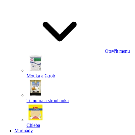
Odeslat
Powered by chaterimo
Otevřít menu
Mouka a škrob
Tempura a strouhanka
Chleba
Marinády