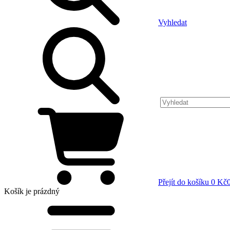
Vyhledat
Přejít do košíku
0 Kč
Košík
je prázdný