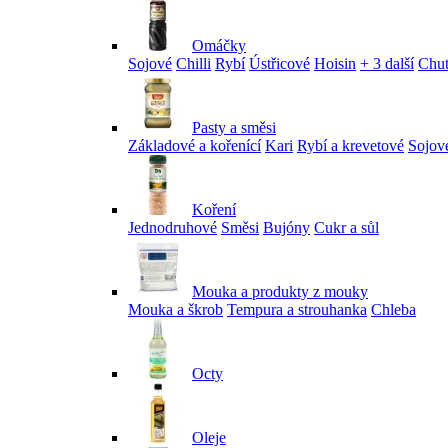
Omáčky
Sojové
Chilli
Rybí
Ústřicové
Hoisin
+ 3 další
Chu
Pasty a směsi
Základové a kořenící
Kari
Rybí a krevetové
Sojov
Koření
Jednodruhové
Směsi
Bujóny
Cukr a sůl
Mouka a produkty z mouky
Mouka a škrob
Tempura a strouhanka
Chleba
Octy
Oleje