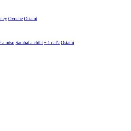
tney
Ovocné
Ostatní
é a miso
Sambal a chilli
+ 1 další
Ostatní