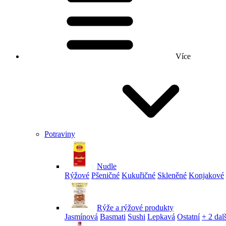
Více
Potraviny
Nudle
Rýžové
Pšeničné
Kukuřičné
Skleněné
Konjakové
Rýže a rýžové produkty
Jasmínová
Basmati
Sushi
Lepkavá
Ostatní
+ 2 dalš