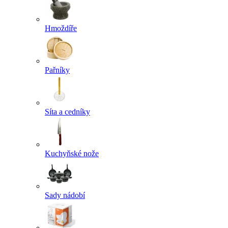
Hmoždíře
Pařníky
Síta a cedníky
Kuchyňské nože
Sady nádobí