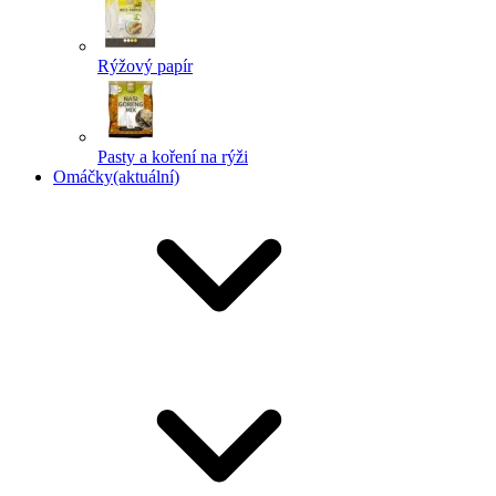
Rýžový papír
Pasty a koření na rýži
Omáčky
(aktuální)