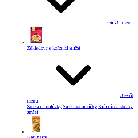
Otevřít menu
Základové a kořenící směsi
Otevřít
menu
Směsi na polévky
Směsi na omáčky
Kořenící a stir-fry
směsi
Kari pasty