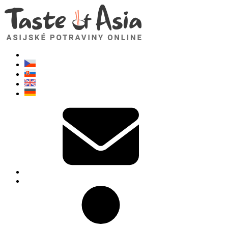
TasteOfAsia.cz
Neváhejte se zeptat. Jsem tady pro vás!