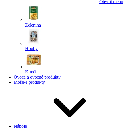
Otevřít menu
Zelenina
Houby
Kimči
Ovoce a ovocné produkty
Mořské produkty
Nápoje