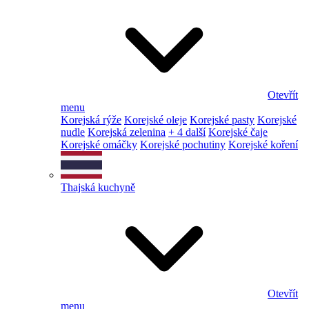
Otevřít
menu
Korejská rýže
Korejské oleje
Korejské pasty
Korejské
nudle
Korejská zelenina
+ 4 další
Korejské čaje
Korejské omáčky
Korejské pochutiny
Korejské koření
Thajská kuchyně
Otevřít
menu