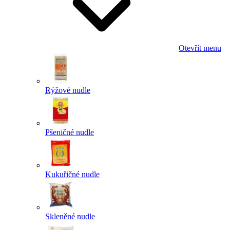
Otevřít menu
Rýžové nudle
Pšeničné nudle
Kukuřičné nudle
Skleněné nudle