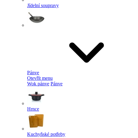
Jídelní soupravy
Pánve
Otevřít menu
Wok pánve
Pánve
Hrnce
Kuchyňské potřeby