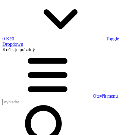
0 Kč
0
Toggle
Dropdown
Košík
je prázdný
Otevřít menu