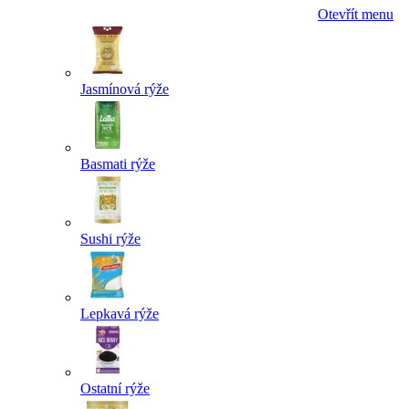
Otevřít menu
Jasmínová rýže
Basmati rýže
Sushi rýže
Lepkavá rýže
Ostatní rýže