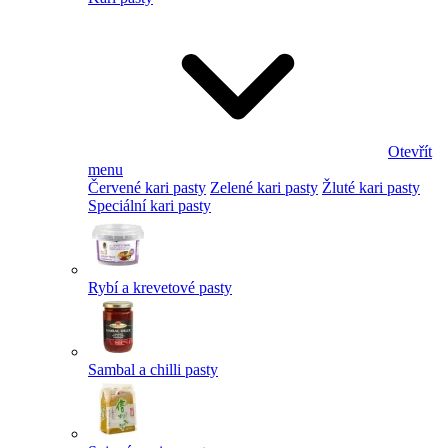
Otevřít
menu
Červené kari pasty
Zelené kari pasty
Žluté kari pasty
Speciální kari pasty
Rybí a krevetové pasty
Sambal a chilli pasty