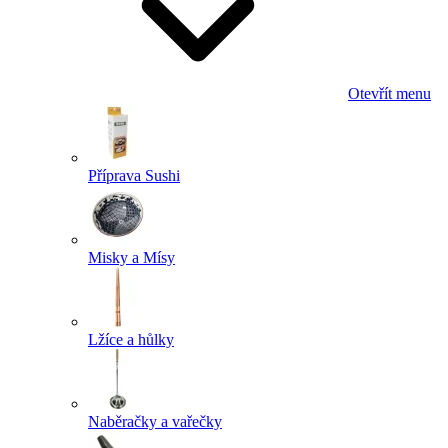
Otevřít menu
Příprava Sushi
Misky a Mísy
Lžíce a hůlky
Naběračky a vařečky