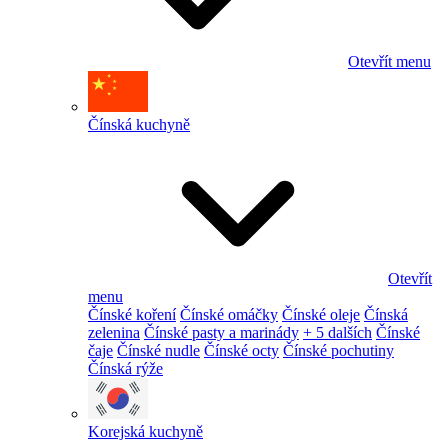
Otevřít menu
Čínská kuchyně
Otevřít
menu
Čínské koření
Čínské omáčky
Čínské oleje
Čínská
zelenina
Čínské pasty a marinády
+ 5 dalších
Čínské
čaje
Čínské nudle
Čínské octy
Čínské pochutiny
Čínská rýže
Korejská kuchyně