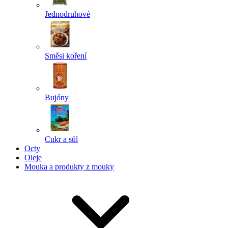
Jednodruhové
Směsi koření
Bujóny
Cukr a sůl
Octy
Oleje
Mouka a produkty z mouky