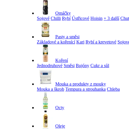
Omáčky
Sojové
Chilli
Rybí
Ústřicové
Hoisin
+ 3 další
Chu
Pasty a směsi
Základové a kořenící
Kari
Rybí a krevetové
Sojov
Koření
Jednodruhové
Směsi
Bujóny
Cukr a sůl
Mouka a produkty z mouky
Mouka a škrob
Tempura a strouhanka
Chleba
Octy
Oleje