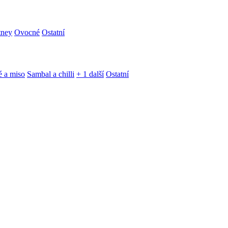
tney
Ovocné
Ostatní
é a miso
Sambal a chilli
+ 1 další
Ostatní