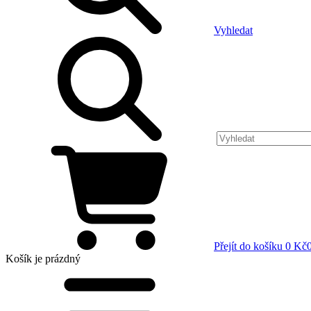
Vyhledat
Přejít do košíku
0 Kč
Košík
je prázdný