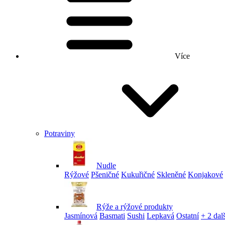
Více
Potraviny
Nudle
Rýžové
Pšeničné
Kukuřičné
Skleněné
Konjakové
Rýže a rýžové produkty
Jasmínová
Basmati
Sushi
Lepkavá
Ostatní
+ 2 dalš