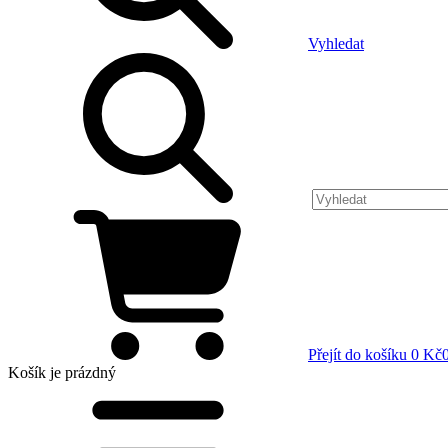
Vyhledat
Přejít do košíku
0 Kč
Košík
je prázdný