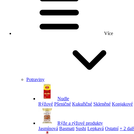
Více
Potraviny
Nudle
Rýžové
Pšeničné
Kukuřičné
Skleněné
Konjakové
Rýže a rýžové produkty
Jasmínová
Basmati
Sushi
Lepkavá
Ostatní
+ 2 dalš