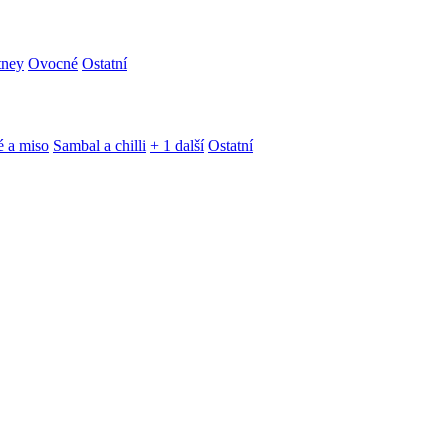
tney
Ovocné
Ostatní
é a miso
Sambal a chilli
+ 1 další
Ostatní