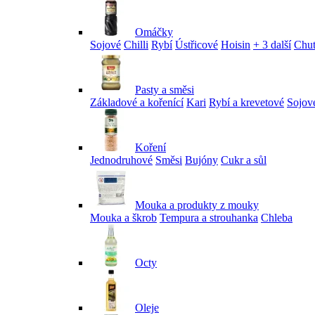
Omáčky
Sojové
Chilli
Rybí
Ústřicové
Hoisin
+ 3 další
Chu
Pasty a směsi
Základové a kořenící
Kari
Rybí a krevetové
Sojov
Koření
Jednodruhové
Směsi
Bujóny
Cukr a sůl
Mouka a produkty z mouky
Mouka a škrob
Tempura a strouhanka
Chleba
Octy
Oleje