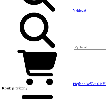
Vyhledat
Přejít do košíku
0 Kč
Košík
je prázdný