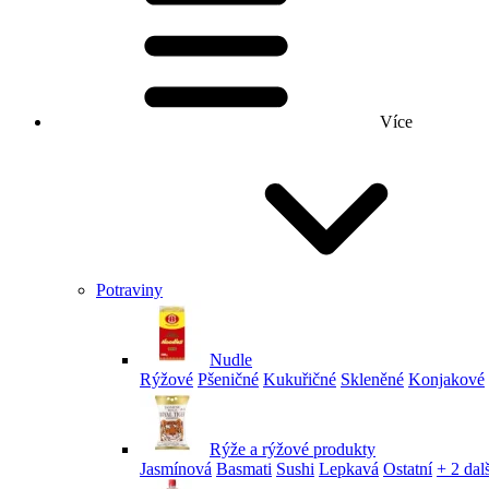
Více
Potraviny
Nudle
Rýžové
Pšeničné
Kukuřičné
Skleněné
Konjakové
Rýže a rýžové produkty
Jasmínová
Basmati
Sushi
Lepkavá
Ostatní
+ 2 dalš