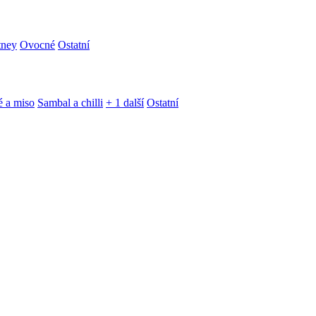
tney
Ovocné
Ostatní
é a miso
Sambal a chilli
+ 1 další
Ostatní