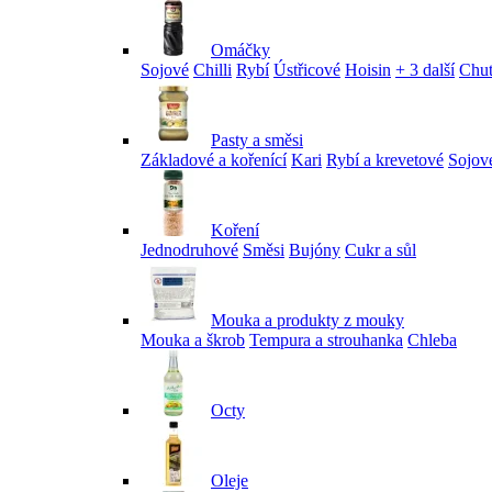
Omáčky
Sojové
Chilli
Rybí
Ústřicové
Hoisin
+ 3 další
Chu
Pasty a směsi
Základové a kořenící
Kari
Rybí a krevetové
Sojov
Koření
Jednodruhové
Směsi
Bujóny
Cukr a sůl
Mouka a produkty z mouky
Mouka a škrob
Tempura a strouhanka
Chleba
Octy
Oleje