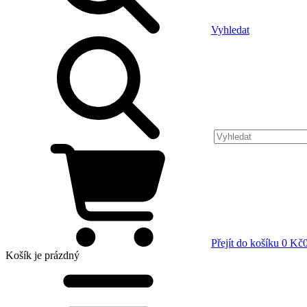
Vyhledat
Přejít do košíku
0 Kč
Košík
je prázdný