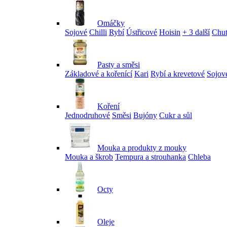
Omáčky
Sojové
Chilli
Rybí
Ústřicové
Hoisin
+ 3 další
Chu
Pasty a směsi
Základové a kořenící
Kari
Rybí a krevetové
Sojov
Koření
Jednodruhové
Směsi
Bujóny
Cukr a sůl
Mouka a produkty z mouky
Mouka a škrob
Tempura a strouhanka
Chleba
Octy
Oleje