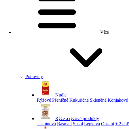
Více
Potraviny
Nudle
Rýžové
Pšeničné
Kukuřičné
Skleněné
Konjakové
Rýže a rýžové produkty
Jasmínová
Basmati
Sushi
Lepkavá
Ostatní
+ 2 dalš