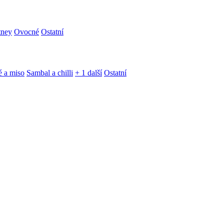
tney
Ovocné
Ostatní
é a miso
Sambal a chilli
+ 1 další
Ostatní