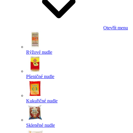
Otevřít menu
Rýžové nudle
Pšeničné nudle
Kukuřičné nudle
Skleněné nudle