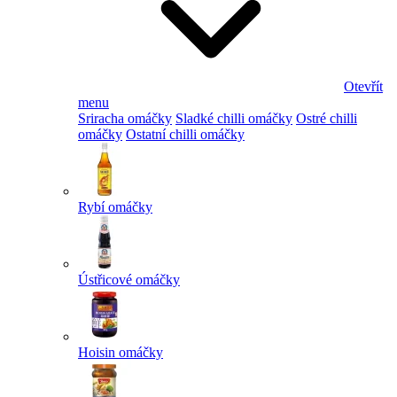
Otevřít
menu
Sriracha omáčky
Sladké chilli omáčky
Ostré chilli
omáčky
Ostatní chilli omáčky
Rybí omáčky
Ústřicové omáčky
Hoisin omáčky