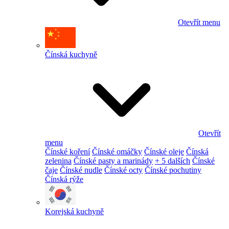
Otevřít menu
Čínská kuchyně
Otevřít
menu
Čínské koření
Čínské omáčky
Čínské oleje
Čínská
zelenina
Čínské pasty a marinády
+ 5 dalších
Čínské
čaje
Čínské nudle
Čínské octy
Čínské pochutiny
Čínská rýže
Korejská kuchyně