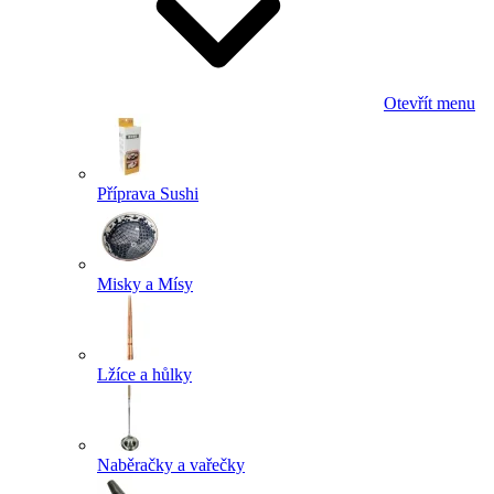
Otevřít menu
Příprava Sushi
Misky a Mísy
Lžíce a hůlky
Naběračky a vařečky