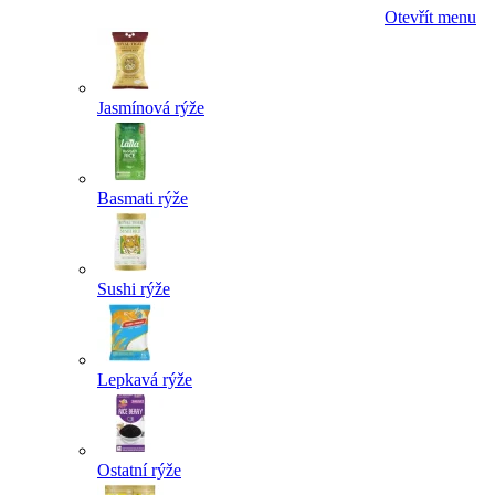
Otevřít menu
Jasmínová rýže
Basmati rýže
Sushi rýže
Lepkavá rýže
Ostatní rýže