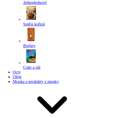
Jednodruhové
Směsi koření
Bujóny
Cukr a sůl
Octy
Oleje
Mouka a produkty z mouky