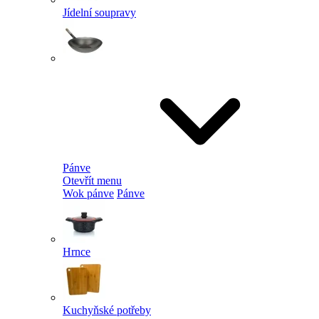
Jídelní soupravy
Pánve
Otevřít menu
Wok pánve
Pánve
Hrnce
Kuchyňské potřeby