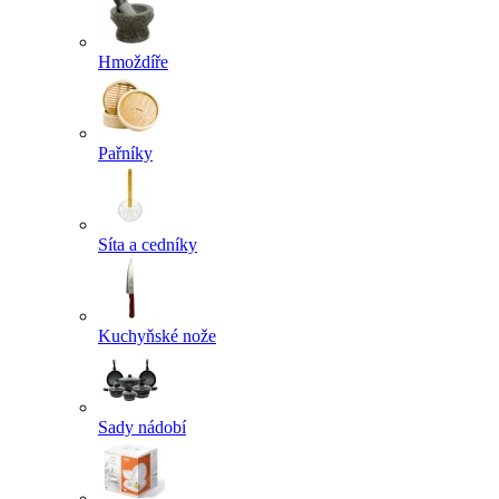
Hmoždíře
Pařníky
Síta a cedníky
Kuchyňské nože
Sady nádobí