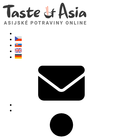
TasteOfAsia.cz
Neváhejte se zeptat. Jsem tady pro vás!