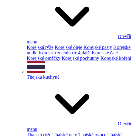
Otevřít
menu
Korejská rýže
Korejské oleje
Korejské pasty
Korejské
nudle
Korejská zelenina
+ 4 další
Korejské čaje
Korejské omáčky
Korejské pochutiny
Korejské koření
Thajská kuchyně
Otevřít
menu
Thajská rýže
Thajské octy
Thajské ovoce
Thajská