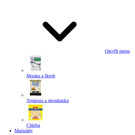
Odeslat
Powered by chaterimo
Otevřít menu
Mouka a škrob
Tempura a strouhanka
Chleba
Marinády