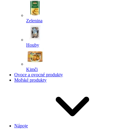
Zelenina
Houby
Kimči
Ovoce a ovocné produkty
Mořské produkty
Nápoje