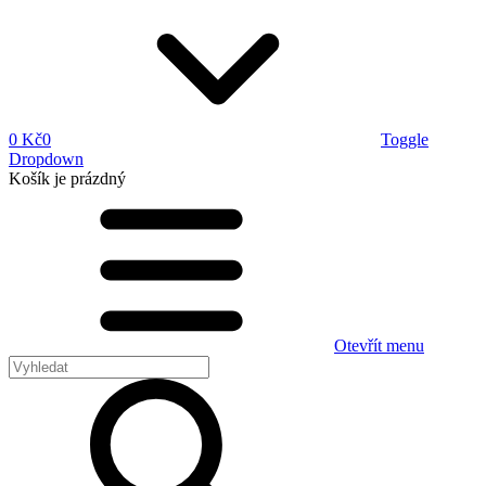
0 Kč
0
Toggle
Dropdown
Košík
je prázdný
Otevřít menu