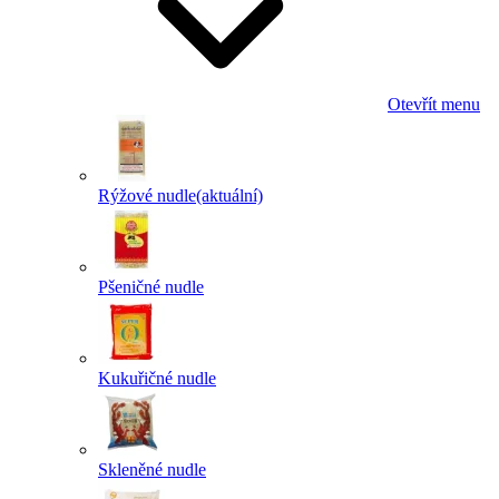
Otevřít menu
Rýžové nudle
(aktuální)
Pšeničné nudle
Kukuřičné nudle
Skleněné nudle