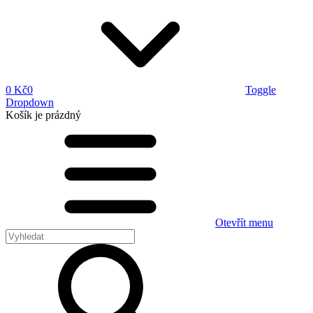
0 Kč
0
Toggle
Dropdown
Košík
je prázdný
Otevřít menu