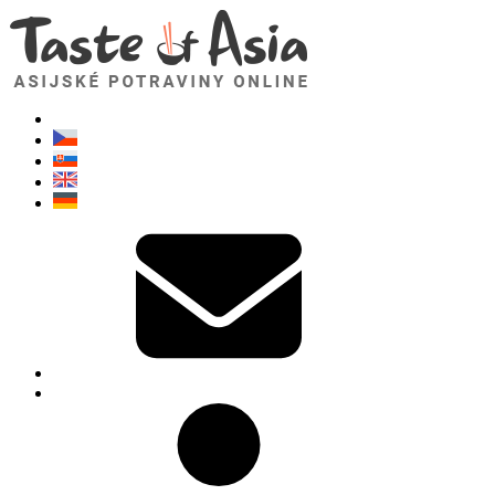
TasteOfAsia.cz
Neváhejte se zeptat. Jsem tady pro vás!