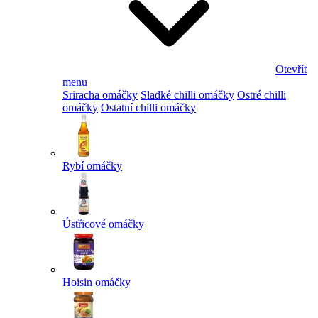
Otevřít
menu
Sriracha omáčky
Sladké chilli omáčky
Ostré chilli
omáčky
Ostatní chilli omáčky
Rybí omáčky
Ústřicové omáčky
Hoisin omáčky