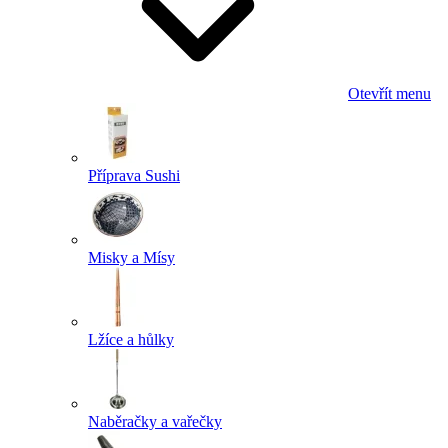
Otevřít menu
Příprava Sushi
Misky a Mísy
Lžíce a hůlky
Naběračky a vařečky