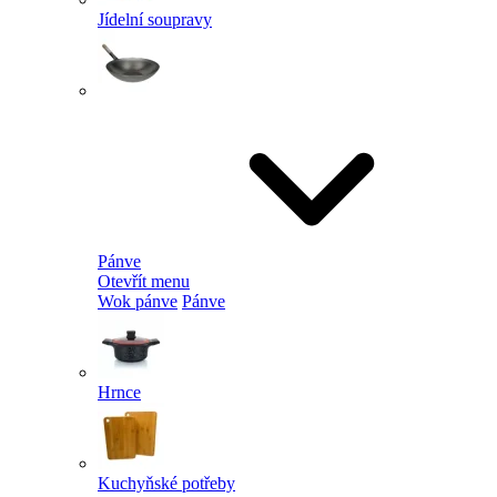
Jídelní soupravy
Pánve
Otevřít menu
Wok pánve
Pánve
Hrnce
Kuchyňské potřeby