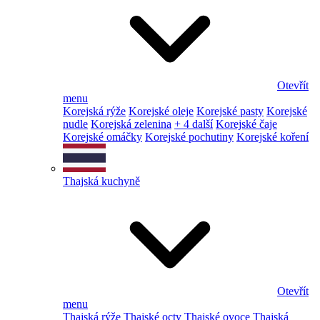
Otevřít
menu
Korejská rýže
Korejské oleje
Korejské pasty
Korejské
nudle
Korejská zelenina
+ 4 další
Korejské čaje
Korejské omáčky
Korejské pochutiny
Korejské koření
Thajská kuchyně
Otevřít
menu
Thajská rýže
Thajské octy
Thajské ovoce
Thajská