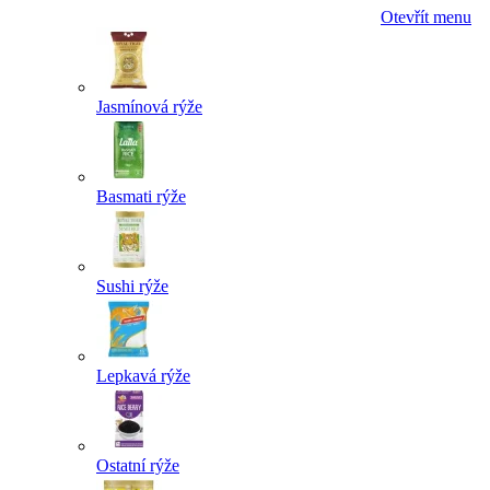
Otevřít menu
Jasmínová rýže
Basmati rýže
Sushi rýže
Lepkavá rýže
Ostatní rýže