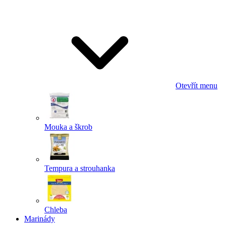
Odeslat
Powered by chaterimo
Otevřít menu
Mouka a škrob
Tempura a strouhanka
Chleba
Marinády