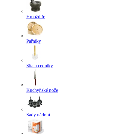
Hmoždíře
Pařníky
Síta a cedníky
Kuchyňské nože
Sady nádobí