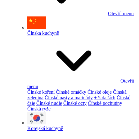
Otevřít menu
Čínská kuchyně
Otevřít
menu
Čínské koření
Čínské omáčky
Čínské oleje
Čínská
zelenina
Čínské pasty a marinády
+ 5 dalších
Čínské
čaje
Čínské nudle
Čínské octy
Čínské pochutiny
Čínská rýže
Korejská kuchyně