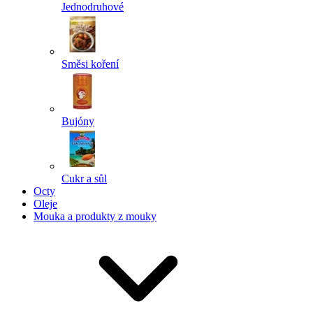
Jednodruhové
Směsi koření
Bujóny
Cukr a sůl
Octy
Oleje
Mouka a produkty z mouky