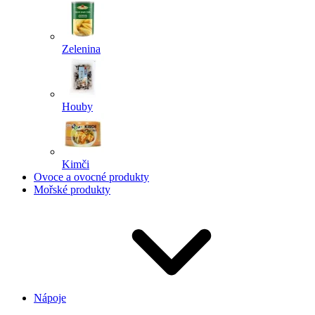
Zelenina
Houby
Kimči
Ovoce a ovocné produkty
Mořské produkty
Nápoje