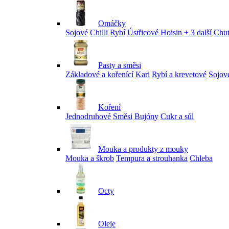
Omáčky
Sojové
Chilli
Rybí
Ústřicové
Hoisin
+ 3 další
Chu
Pasty a směsi
Základové a kořenící
Kari
Rybí a krevetové
Sojov
Koření
Jednodruhové
Směsi
Bujóny
Cukr a sůl
Mouka a produkty z mouky
Mouka a škrob
Tempura a strouhanka
Chleba
Octy
Oleje