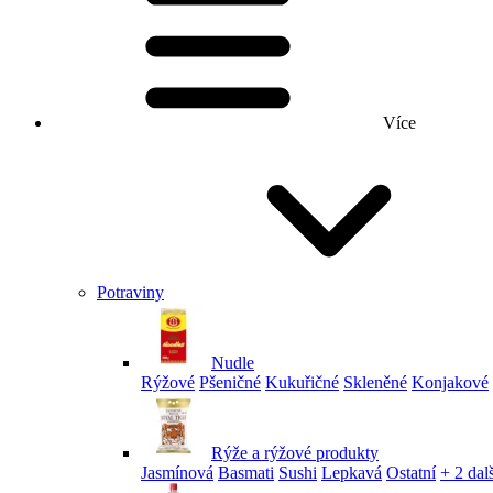
Více
Potraviny
Nudle
Rýžové
Pšeničné
Kukuřičné
Skleněné
Konjakové
Rýže a rýžové produkty
Jasmínová
Basmati
Sushi
Lepkavá
Ostatní
+ 2 dalš