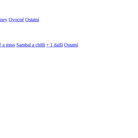
tney
Ovocné
Ostatní
é a miso
Sambal a chilli
+ 1 další
Ostatní