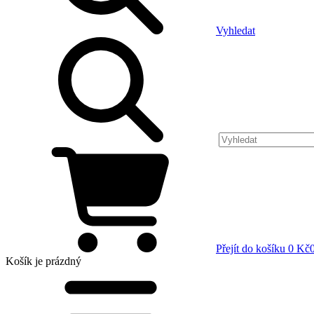
Vyhledat
Přejít do košíku
0 Kč
Košík
je prázdný