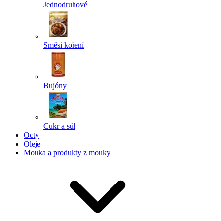
Jednodruhové
Směsi koření
Bujóny
Cukr a sůl
Octy
Oleje
Mouka a produkty z mouky