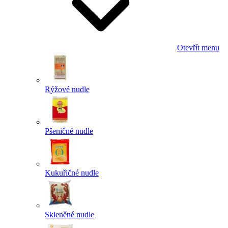
Otevřít menu
Rýžové nudle
Pšeničné nudle
Kukuřičné nudle
Skleněné nudle