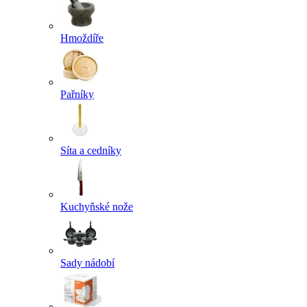
Hmoždíře
Pařníky
Síta a cedníky
Kuchyňské nože
Sady nádobí