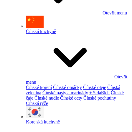
Otevřít menu
Čínská kuchyně
Otevřít
menu
Čínské koření
Čínské omáčky
Čínské oleje
Čínská
zelenina
Čínské pasty a marinády
+ 5 dalších
Čínské
čaje
Čínské nudle
Čínské octy
Čínské pochutiny
Čínská rýže
Korejská kuchyně