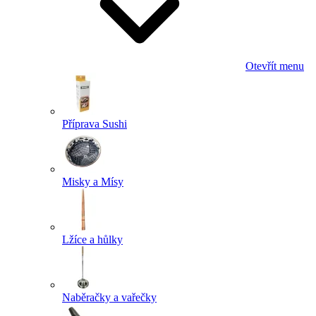
Otevřít menu
Příprava Sushi
Misky a Mísy
Lžíce a hůlky
Naběračky a vařečky