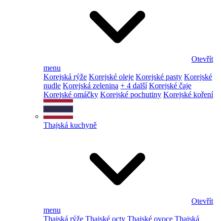
Otevřít
menu
Korejská rýže
Korejské oleje
Korejské pasty
Korejské
nudle
Korejská zelenina
+ 4 další
Korejské čaje
Korejské omáčky
Korejské pochutiny
Korejské koření
Thajská kuchyně
Otevřít
menu
Thajská rýže
Thajské octy
Thajské ovoce
Thajská