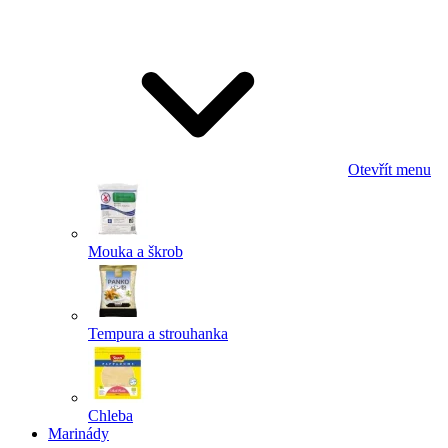
Odeslat
Powered by chaterimo
Otevřít menu
Mouka a škrob
Tempura a strouhanka
Chleba
Marinády