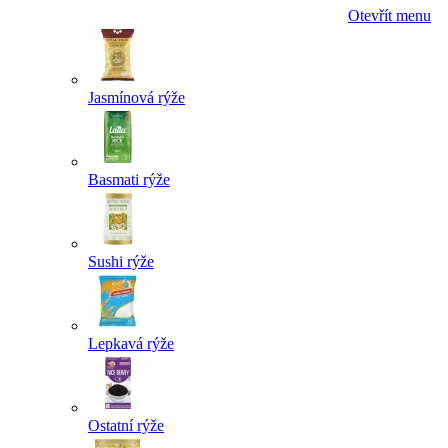
Otevřít menu
Jasmínová rýže
Basmati rýže
Sushi rýže
Lepkavá rýže
Ostatní rýže