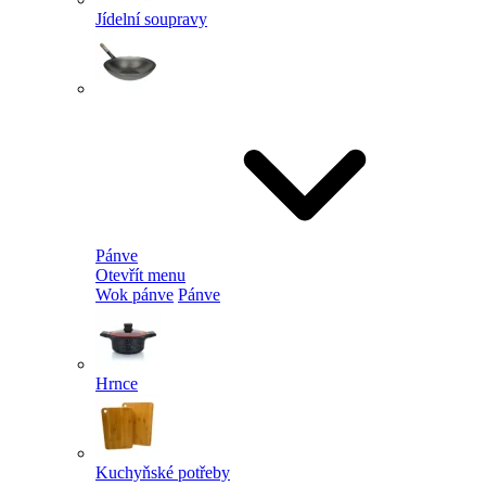
Jídelní soupravy
Pánve
Otevřít menu
Wok pánve
Pánve
Hrnce
Kuchyňské potřeby