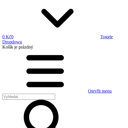
0 Kč
0
Toggle
Dropdown
Košík
je prázdný
Otevřít menu