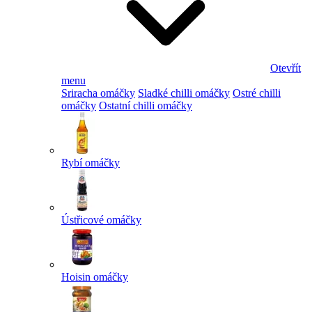
Otevřít
menu
Sriracha omáčky
Sladké chilli omáčky
Ostré chilli
omáčky
Ostatní chilli omáčky
Rybí omáčky
Ústřicové omáčky
Hoisin omáčky