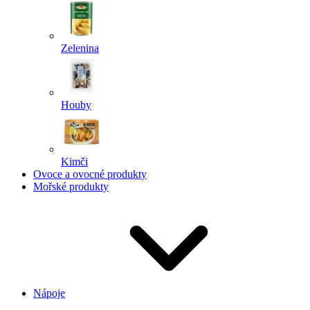
Zelenina
Houby
Kimči
Ovoce a ovocné produkty
Mořské produkty
Nápoje