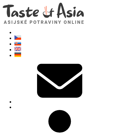
TasteOfAsia.cz
Neváhejte se zeptat. Jsem tady pro vás!