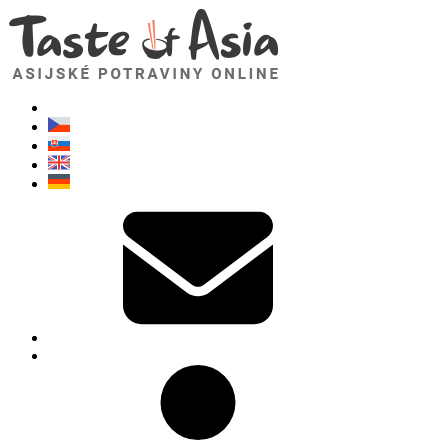
TasteOfAsia.cz
Neváhejte se zeptat. Jsem tady pro vás!