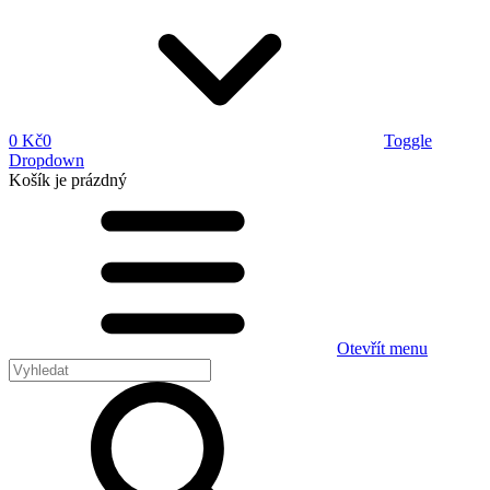
0 Kč
0
Toggle
Dropdown
Košík
je prázdný
Otevřít menu