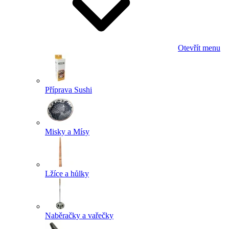
Otevřít menu
Příprava Sushi
Misky a Mísy
Lžíce a hůlky
Naběračky a vařečky