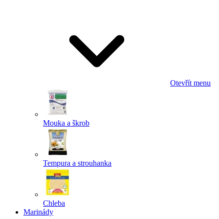
Odeslat
Powered by chaterimo
Otevřít menu
Mouka a škrob
Tempura a strouhanka
Chleba
Marinády