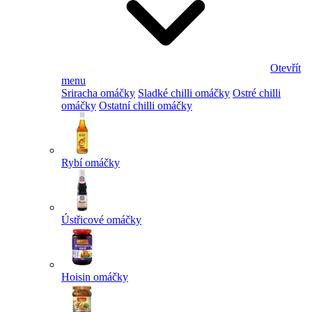
Otevřít
menu
Sriracha omáčky
Sladké chilli omáčky
Ostré chilli
omáčky
Ostatní chilli omáčky
Rybí omáčky
Ústřicové omáčky
Hoisin omáčky