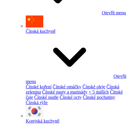
Otevřít menu
Čínská kuchyně
Otevřít
menu
Čínské koření
Čínské omáčky
Čínské oleje
Čínská
zelenina
Čínské pasty a marinády
+ 5 dalších
Čínské
čaje
Čínské nudle
Čínské octy
Čínské pochutiny
Čínská rýže
Korejská kuchyně