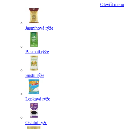
Otevřít menu
Jasmínová rýže
Basmati rýže
Sushi rýže
Lepkavá rýže
Ostatní rýže