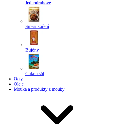
Jednodruhové
Směsi koření
Bujóny
Cukr a sůl
Octy
Oleje
Mouka a produkty z mouky