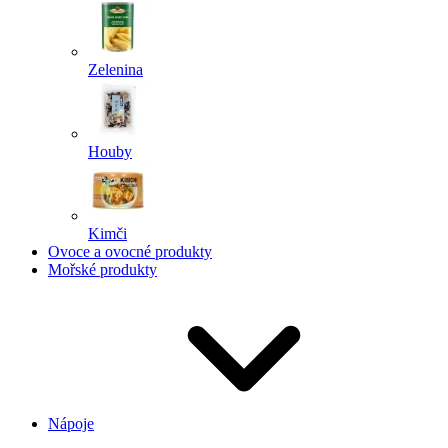
Zelenina
Houby
Kimči
Ovoce a ovocné produkty
Mořské produkty
Nápoje