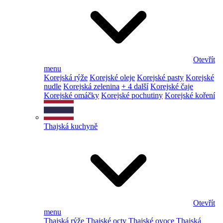
Otevřít
menu
Korejská rýže
Korejské oleje
Korejské pasty
Korejské
nudle
Korejská zelenina
+ 4 další
Korejské čaje
Korejské omáčky
Korejské pochutiny
Korejské koření
Thajská kuchyně
Otevřít
menu
Thajská rýže
Thajské octy
Thajské ovoce
Thajská