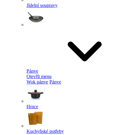
Jídelní soupravy
Pánve
Otevřít menu
Wok pánve
Pánve
Hrnce
Kuchyňské potřeby