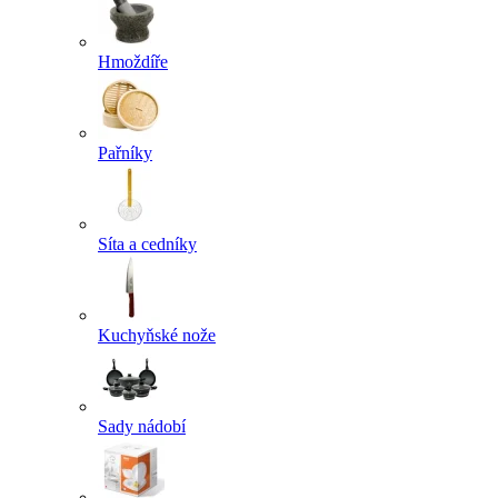
Hmoždíře
Pařníky
Síta a cedníky
Kuchyňské nože
Sady nádobí