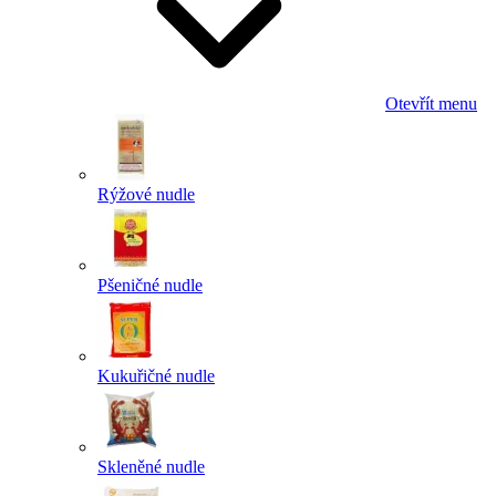
Otevřít menu
Rýžové nudle
Pšeničné nudle
Kukuřičné nudle
Skleněné nudle