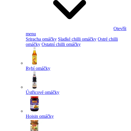
Otevřít
menu
Sriracha omáčky
Sladké chilli omáčky
Ostré chilli
omáčky
Ostatní chilli omáčky
Rybí omáčky
Ústřicové omáčky
Hoisin omáčky