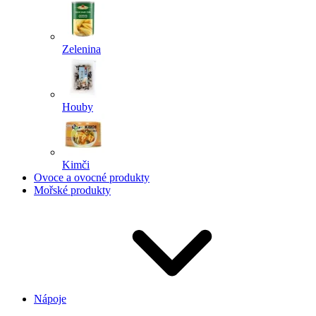
Zelenina
Houby
Kimči
Ovoce a ovocné produkty
Mořské produkty
Nápoje