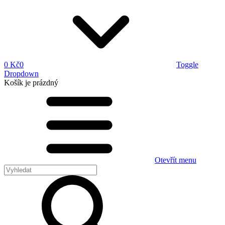
0 Kč
0
Toggle
Dropdown
Košík
je prázdný
Otevřít menu