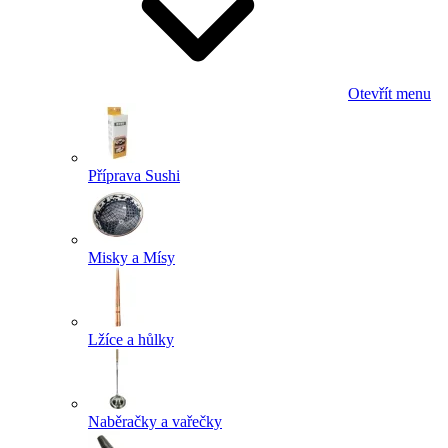
Otevřít menu
Příprava Sushi
Misky a Mísy
Lžíce a hůlky
Naběračky a vařečky