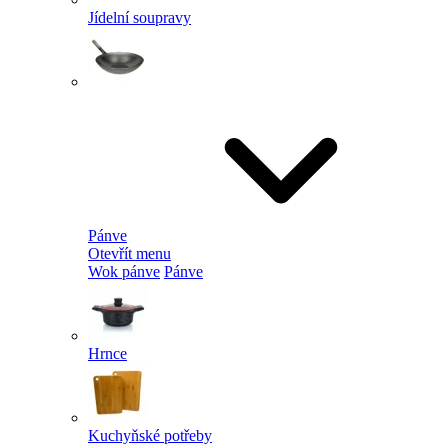
Jídelní soupravy
Pánve
Otevřít menu
Wok pánve
Pánve
Hrnce
Kuchyňské potřeby