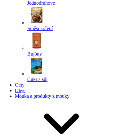
Jednodruhové
Směsi koření
Bujóny
Cukr a sůl
Octy
Oleje
Mouka a produkty z mouky