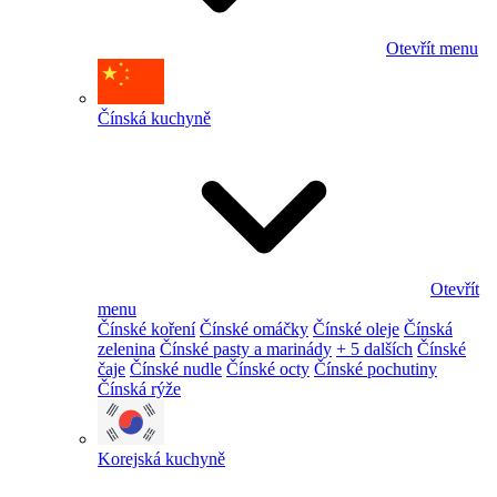
Otevřít menu
Čínská kuchyně
Otevřít
menu
Čínské koření
Čínské omáčky
Čínské oleje
Čínská
zelenina
Čínské pasty a marinády
+ 5 dalších
Čínské
čaje
Čínské nudle
Čínské octy
Čínské pochutiny
Čínská rýže
Korejská kuchyně