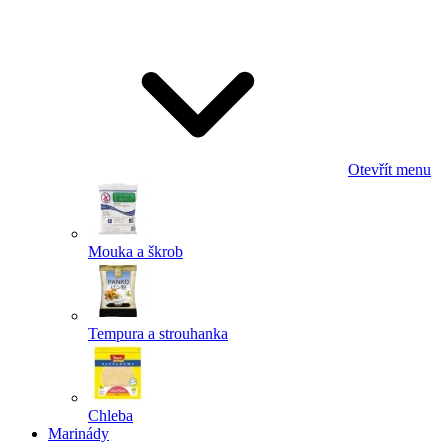
Odeslat
Powered by chaterimo
Otevřít menu
Mouka a škrob
Tempura a strouhanka
Chleba
Marinády