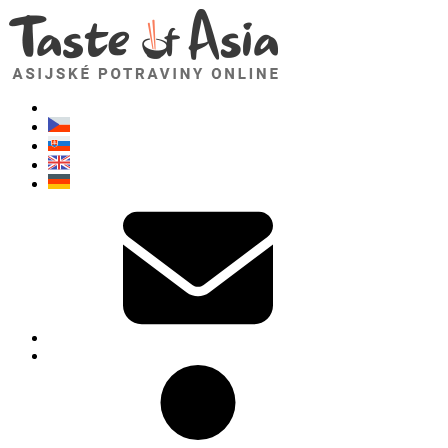
TasteOfAsia.cz
Neváhejte se zeptat. Jsem tady pro vás!