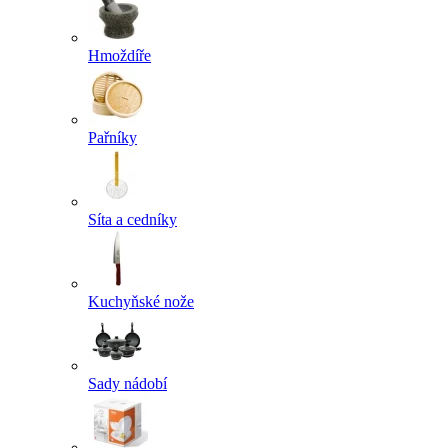
Hmoždíře
Pařníky
Síta a cedníky
Kuchyňské nože
Sady nádobí