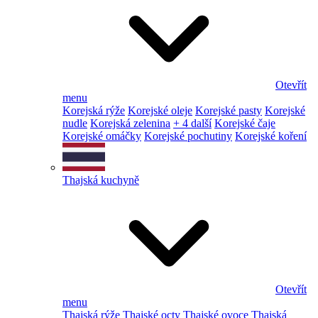
Otevřít
menu
Korejská rýže
Korejské oleje
Korejské pasty
Korejské
nudle
Korejská zelenina
+ 4 další
Korejské čaje
Korejské omáčky
Korejské pochutiny
Korejské koření
Thajská kuchyně
Otevřít
menu
Thajská rýže
Thajské octy
Thajské ovoce
Thajská