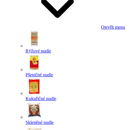
Otevřít menu
Rýžové nudle
Pšeničné nudle
Kukuřičné nudle
Skleněné nudle