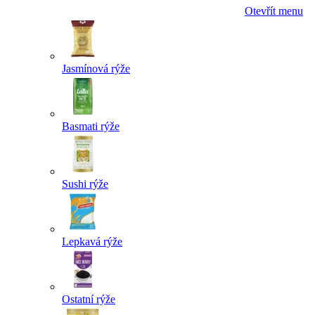
Otevřít menu
Jasmínová rýže
Basmati rýže
Sushi rýže
Lepkavá rýže
Ostatní rýže