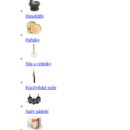
Hmoždíře
Pařníky
Síta a cedníky
Kuchyňské nože
Sady nádobí