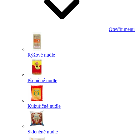
Otevřít menu
Rýžové nudle
Pšeničné nudle
Kukuřičné nudle
Skleněné nudle