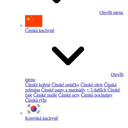
Otevřít menu
Čínská kuchyně
Otevřít
menu
Čínské koření
Čínské omáčky
Čínské oleje
Čínská
zelenina
Čínské pasty a marinády
+ 5 dalších
Čínské
čaje
Čínské nudle
Čínské octy
Čínské pochutiny
Čínská rýže
Korejská kuchyně