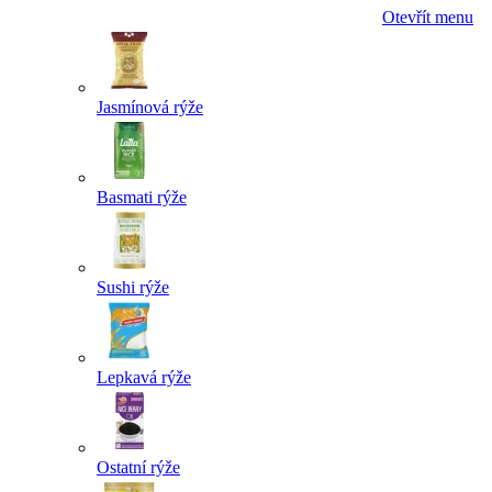
Otevřít menu
Jasmínová rýže
Basmati rýže
Sushi rýže
Lepkavá rýže
Ostatní rýže