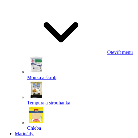
Odeslat
Powered by chaterimo
Otevřít menu
Mouka a škrob
Tempura a strouhanka
Chleba
Marinády