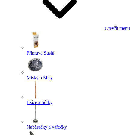
Otevřít menu
Příprava Sushi
Misky a Mísy
Lžíce a hůlky
Naběračky a vařečky