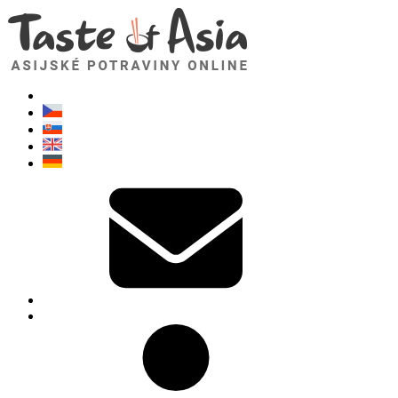
TasteOfAsia.cz
Neváhejte se zeptat. Jsem tady pro vás!