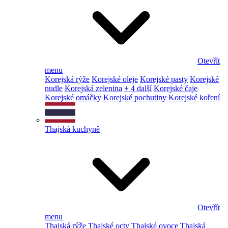
Otevřít
menu
Korejská rýže
Korejské oleje
Korejské pasty
Korejské
nudle
Korejská zelenina
+ 4 další
Korejské čaje
Korejské omáčky
Korejské pochutiny
Korejské koření
Thajská kuchyně
Otevřít
menu
Thajská rýže
Thajské octy
Thajské ovoce
Thajská