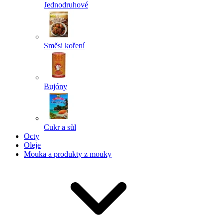
Jednodruhové
Směsi koření
Bujóny
Cukr a sůl
Octy
Oleje
Mouka a produkty z mouky