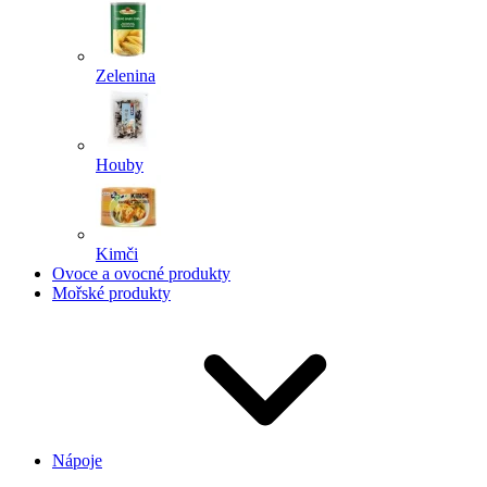
Zelenina
Houby
Kimči
Ovoce a ovocné produkty
Mořské produkty
Nápoje