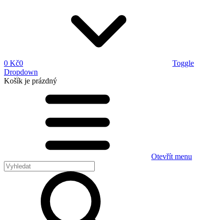
0 Kč
0
Toggle
Dropdown
Košík
je prázdný
Otevřít menu