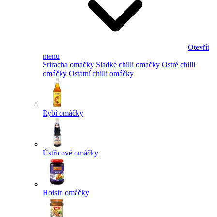
Otevřít
menu
Sriracha omáčky
Sladké chilli omáčky
Ostré chilli
omáčky
Ostatní chilli omáčky
Rybí omáčky
Ústřicové omáčky
Hoisin omáčky