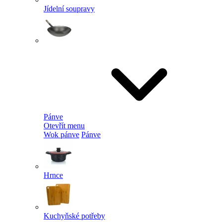
Jídelní soupravy
Pánve
Otevřít menu
Wok pánve
Pánve
Hrnce
Kuchyňské potřeby