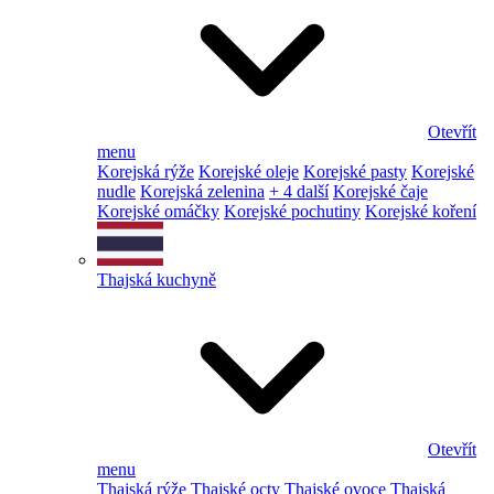
Otevřít
menu
Korejská rýže
Korejské oleje
Korejské pasty
Korejské
nudle
Korejská zelenina
+ 4 další
Korejské čaje
Korejské omáčky
Korejské pochutiny
Korejské koření
Thajská kuchyně
Otevřít
menu
Thajská rýže
Thajské octy
Thajské ovoce
Thajská