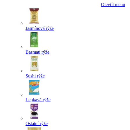
Otevřít menu
Jasmínová rýže
Basmati rýže
Sushi rýže
Lepkavá rýže
Ostatní rýže