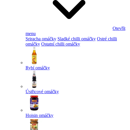
Otevřít
menu
Sriracha omáčky
Sladké chilli omáčky
Ostré chilli
omáčky
Ostatní chilli omáčky
Rybí omáčky
Ústřicové omáčky
Hoisin omáčky