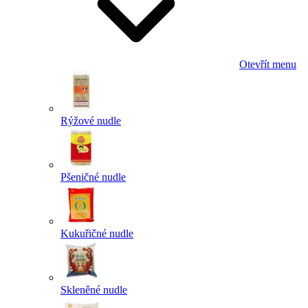
Otevřít menu
Rýžové nudle
Pšeničné nudle
Kukuřičné nudle
Skleněné nudle