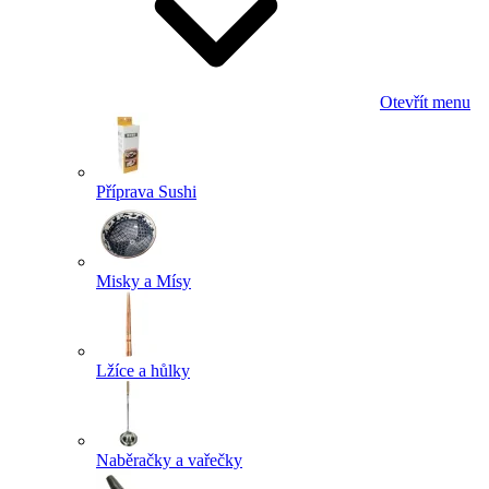
Otevřít menu
Příprava Sushi
Misky a Mísy
Lžíce a hůlky
Naběračky a vařečky