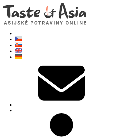
TasteOfAsia.cz
Neváhejte se zeptat. Jsem tady pro vás!