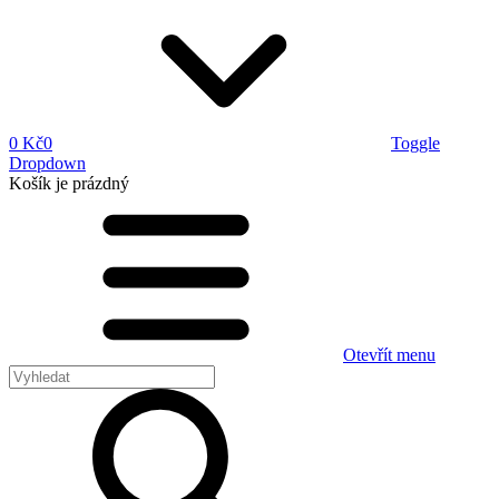
0 Kč
0
Toggle
Dropdown
Košík
je prázdný
Otevřít menu