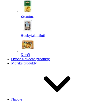
Zelenina
Houby
(aktuální)
Kimči
Ovoce a ovocné produkty
Mořské produkty
Nápoje