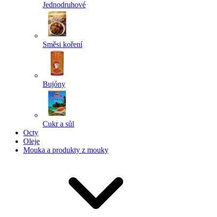
Jednodruhové
Směsi koření
Bujóny
Cukr a sůl
Octy
Oleje
Mouka a produkty z mouky