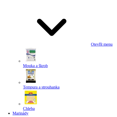
Odeslat
Powered by chaterimo
Otevřít menu
Mouka a škrob
Tempura a strouhanka
Chleba
Marinády