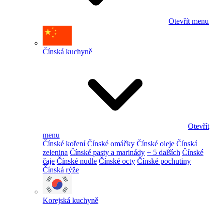
Otevřít menu
Čínská kuchyně
Otevřít
menu
Čínské koření
Čínské omáčky
Čínské oleje
Čínská
zelenina
Čínské pasty a marinády
+ 5 dalších
Čínské
čaje
Čínské nudle
Čínské octy
Čínské pochutiny
Čínská rýže
Korejská kuchyně