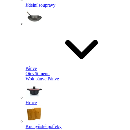
Jídelní soupravy
Pánve
Otevřít menu
Wok pánve
Pánve
Hrnce
Kuchyňské potřeby