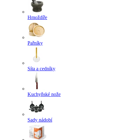
Hmoždíře
Pařníky
Síta a cedníky
Kuchyňské nože
Sady nádobí