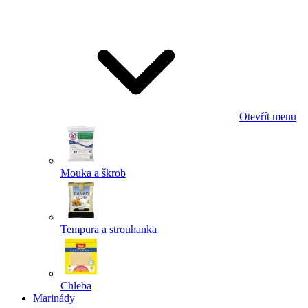
Odeslat
Powered by chaterimo
Otevřít menu
Mouka a škrob
Tempura a strouhanka
Chleba
Marinády