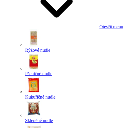
Otevřít menu
Rýžové nudle
Pšeničné nudle
Kukuřičné nudle
Skleněné nudle