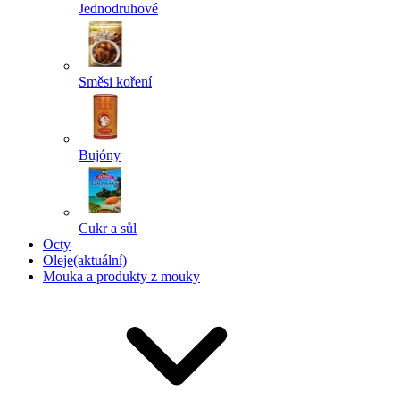
Jednodruhové
Směsi koření
Bujóny
Cukr a sůl
Octy
Oleje
(aktuální)
Mouka a produkty z mouky