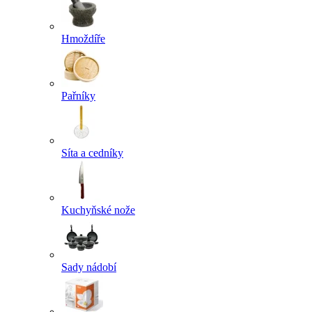
Hmoždíře
Pařníky
Síta a cedníky
Kuchyňské nože
Sady nádobí