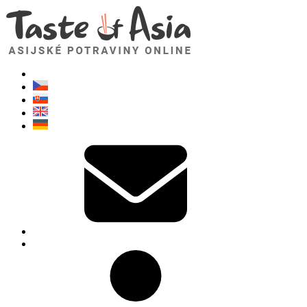
TasteOfAsia.cz
Neváhejte se zeptat. Jsem tady pro vás!