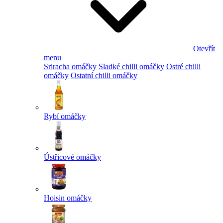
Otevřít
menu
Sriracha omáčky
Sladké chilli omáčky
Ostré chilli
omáčky
Ostatní chilli omáčky
Rybí omáčky
Ústřicové omáčky
Hoisin omáčky