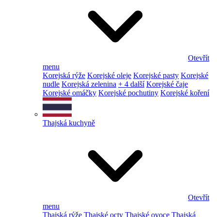
Otevřít
menu
Korejská rýže
Korejské oleje
Korejské pasty
Korejské
nudle
Korejská zelenina
+ 4 další
Korejské čaje
Korejské omáčky
Korejské pochutiny
Korejské koření
Thajská kuchyně
Otevřít
menu
Thajská rýže
Thajské octy
Thajské ovoce
Thajská