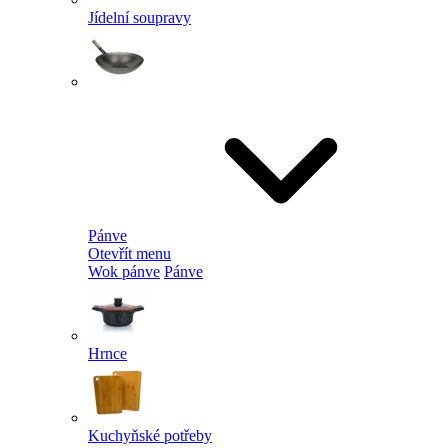
Jídelní soupravy
Pánve
Otevřít menu
Wok pánve
Pánve
Hrnce
Kuchyňské potřeby