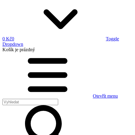
0 Kč
0
Toggle
Dropdown
Košík
je prázdný
Otevřít menu