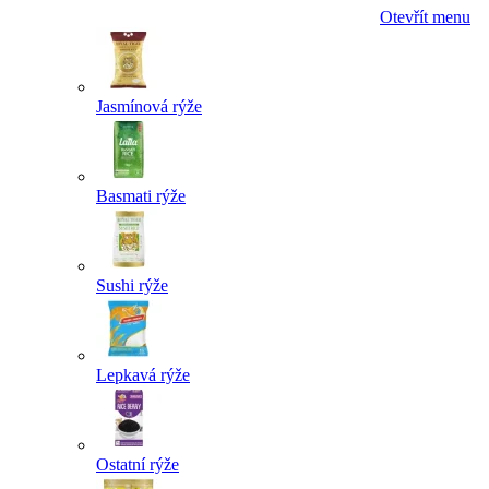
Otevřít menu
Jasmínová rýže
Basmati rýže
Sushi rýže
Lepkavá rýže
Ostatní rýže