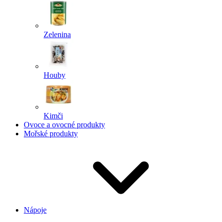
Zelenina
Houby
Kimči
Ovoce a ovocné produkty
Mořské produkty
Nápoje