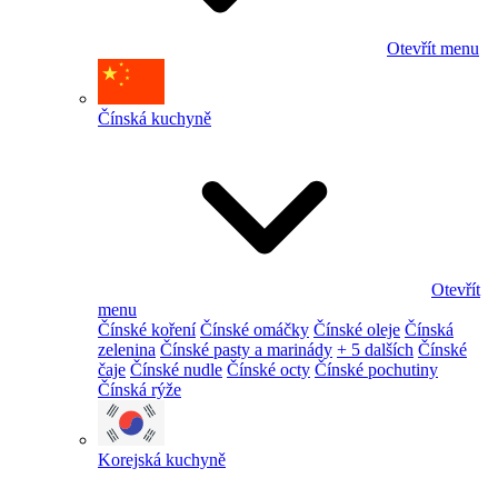
Otevřít menu
Čínská kuchyně
Otevřít
menu
Čínské koření
Čínské omáčky
Čínské oleje
Čínská
zelenina
Čínské pasty a marinády
+ 5 dalších
Čínské
čaje
Čínské nudle
Čínské octy
Čínské pochutiny
Čínská rýže
Korejská kuchyně