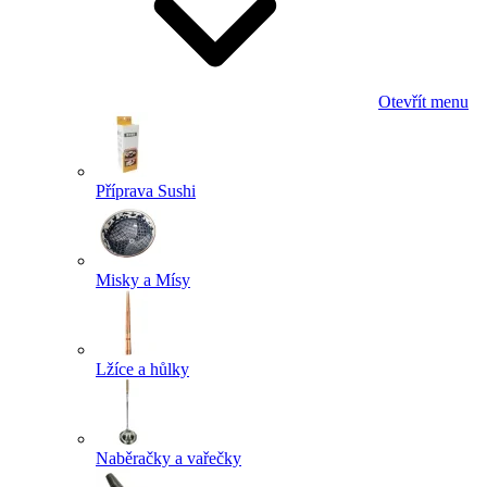
Otevřít menu
Příprava Sushi
Misky a Mísy
Lžíce a hůlky
Naběračky a vařečky