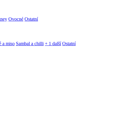
tney
Ovocné
Ostatní
é a miso
Sambal a chilli
+ 1 další
Ostatní