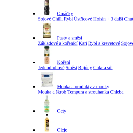
Omáčky
Sojové
Chilli
Rybí
Ústřicové
Hoisin
+ 3 další
Chu
Pasty a směsi
Základové a kořenící
Kari
Rybí a krevetové
Sojov
Koření
Jednodruhové
Směsi
Bujóny
Cukr a sůl
Mouka a produkty z mouky
Mouka a škrob
Tempura a strouhanka
Chleba
Octy
Oleje