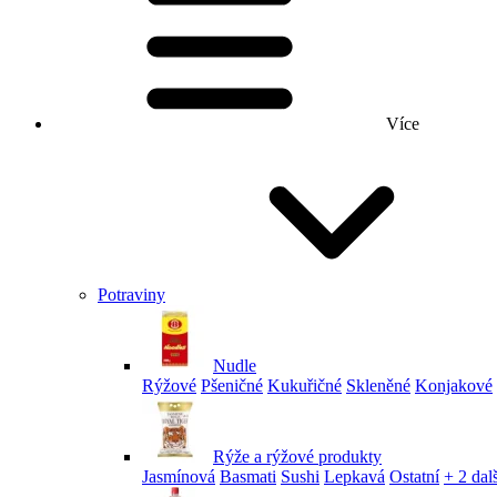
Více
Potraviny
Nudle
Rýžové
Pšeničné
Kukuřičné
Skleněné
Konjakové
Rýže a rýžové produkty
Jasmínová
Basmati
Sushi
Lepkavá
Ostatní
+ 2 dalš