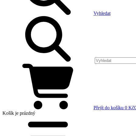
Vyhledat
Přejít do košíku
0 Kč
Košík
je prázdný