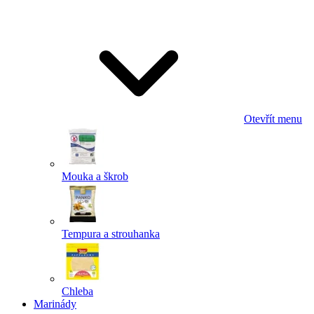
Odeslat
Powered by chaterimo
Otevřít menu
Mouka a škrob
Tempura a strouhanka
Chleba
Marinády