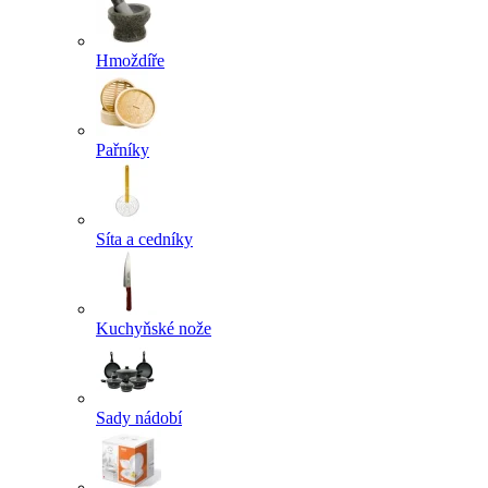
Hmoždíře
Pařníky
Síta a cedníky
Kuchyňské nože
Sady nádobí