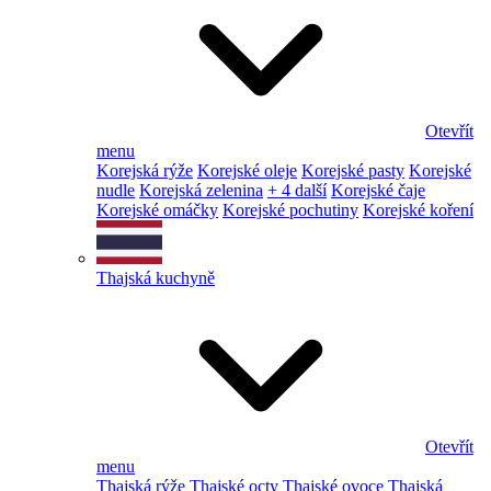
Otevřít
menu
Korejská rýže
Korejské oleje
Korejské pasty
Korejské
nudle
Korejská zelenina
+ 4 další
Korejské čaje
Korejské omáčky
Korejské pochutiny
Korejské koření
Thajská kuchyně
Otevřít
menu
Thajská rýže
Thajské octy
Thajské ovoce
Thajská