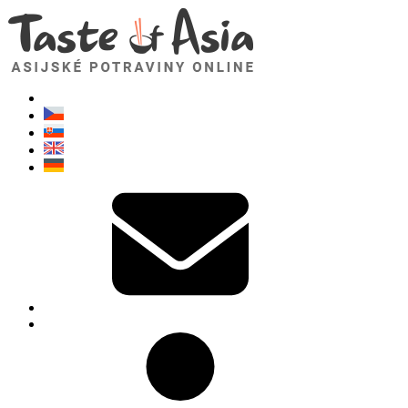
TasteOfAsia.cz
Neváhejte se zeptat. Jsem tady pro vás!