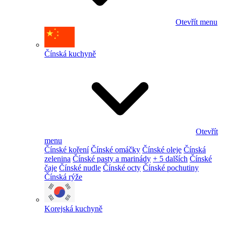
Otevřít menu
Čínská kuchyně
Otevřít
menu
Čínské koření
Čínské omáčky
Čínské oleje
Čínská
zelenina
Čínské pasty a marinády
+ 5 dalších
Čínské
čaje
Čínské nudle
Čínské octy
Čínské pochutiny
Čínská rýže
Korejská kuchyně