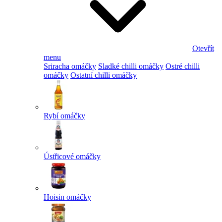
Otevřít
menu
Sriracha omáčky
Sladké chilli omáčky
Ostré chilli
omáčky
Ostatní chilli omáčky
Rybí omáčky
Ústřicové omáčky
Hoisin omáčky