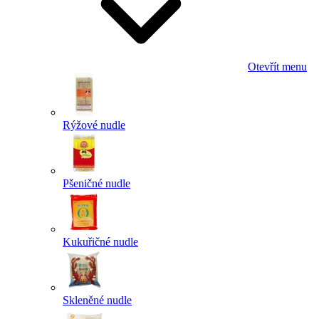
Otevřít menu
Rýžové nudle
Pšeničné nudle
Kukuřičné nudle
Skleněné nudle