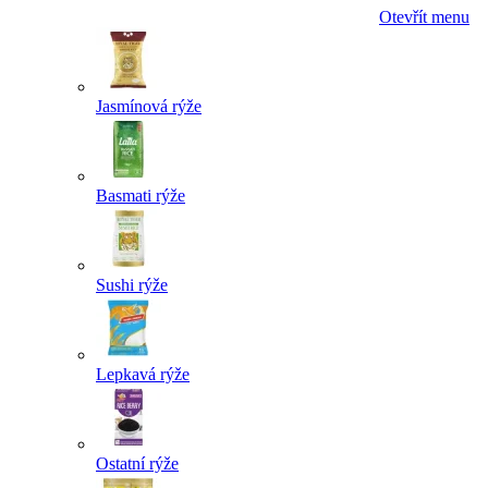
Otevřít menu
Jasmínová rýže
Basmati rýže
Sushi rýže
Lepkavá rýže
Ostatní rýže