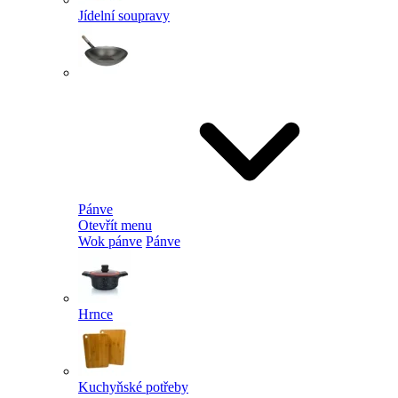
Jídelní soupravy
Pánve
Otevřít menu
Wok pánve
Pánve
Hrnce
Kuchyňské potřeby