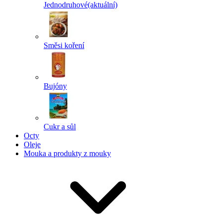
Jednodruhové
(aktuální)
Směsi koření
Bujóny
Cukr a sůl
Octy
Oleje
Mouka a produkty z mouky