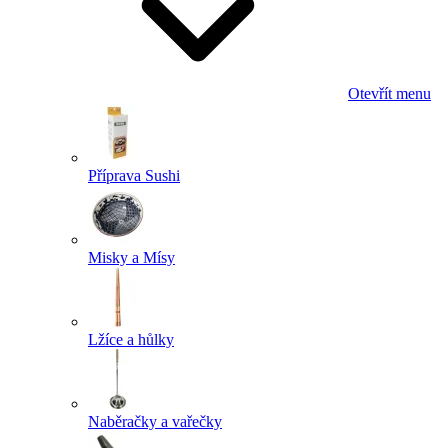
Otevřít menu
Příprava Sushi
Misky a Mísy
Lžíce a hůlky
Naběračky a vařečky