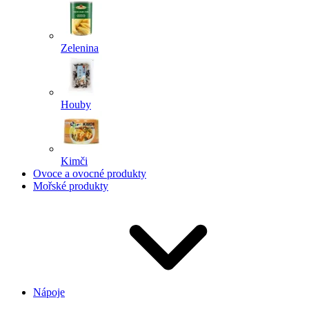
Zelenina
Houby
Kimči
Ovoce a ovocné produkty
Mořské produkty
Nápoje