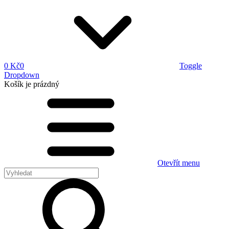
0 Kč
0
Toggle
Dropdown
Košík
je prázdný
Otevřít menu