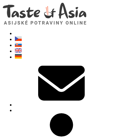
TasteOfAsia.cz
Neváhejte se zeptat. Jsem tady pro vás!