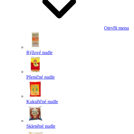
Otevřít menu
Rýžové nudle
Pšeničné nudle
Kukuřičné nudle
Skleněné nudle