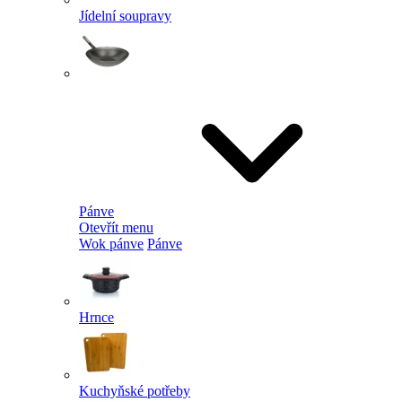
Jídelní soupravy
Pánve
Otevřít menu
Wok pánve
Pánve
Hrnce
Kuchyňské potřeby