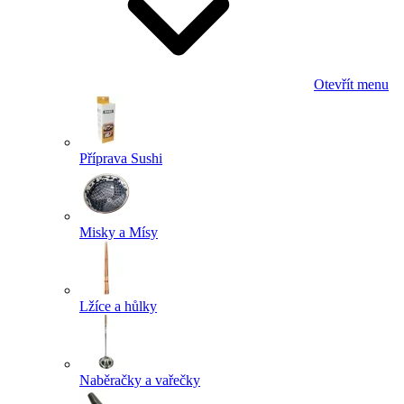
Otevřít menu
Příprava Sushi
Misky a Mísy
Lžíce a hůlky
Naběračky a vařečky