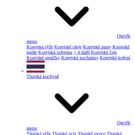
Otevřít
menu
Korejská rýže
Korejské oleje
Korejské pasty
Korejské
nudle
Korejská zelenina
+ 4 další
Korejské čaje
Korejské omáčky
Korejské pochutiny
Korejské koření
Thajská kuchyně
Otevřít
menu
Thajská rýže
Thajské octy
Thajské ovoce
Thajská