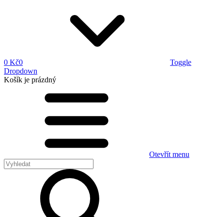
0 Kč
0
Toggle
Dropdown
Košík
je prázdný
Otevřít menu