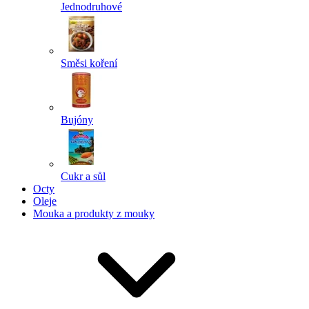
Jednodruhové
Směsi koření
Bujóny
Cukr a sůl
Octy
Oleje
Mouka a produkty z mouky