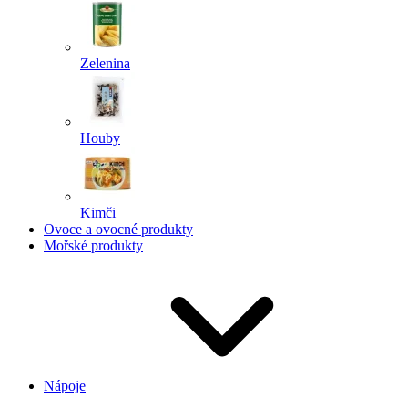
Zelenina
Houby
Kimči
Ovoce a ovocné produkty
Mořské produkty
Nápoje