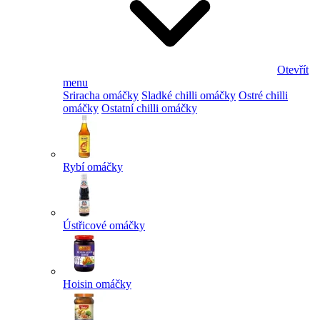
Otevřít
menu
Sriracha omáčky
Sladké chilli omáčky
Ostré chilli
omáčky
Ostatní chilli omáčky
Rybí omáčky
Ústřicové omáčky
Hoisin omáčky