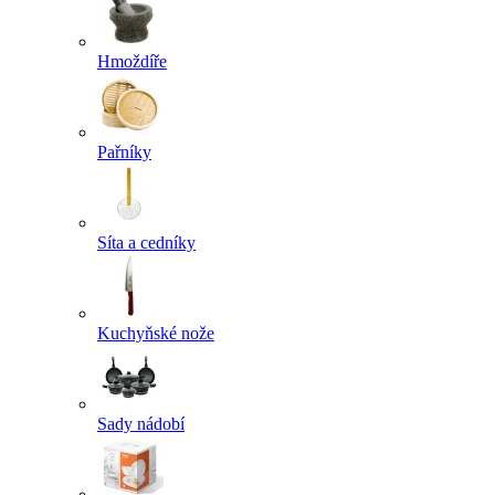
Hmoždíře
Pařníky
Síta a cedníky
Kuchyňské nože
Sady nádobí