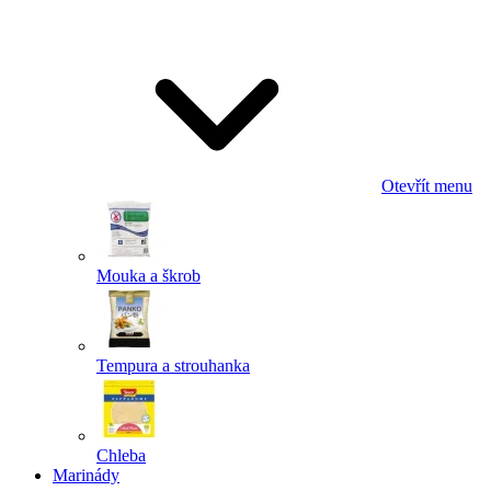
Odeslat
Powered by chaterimo
Otevřít menu
Mouka a škrob
Tempura a strouhanka
Chleba
Marinády