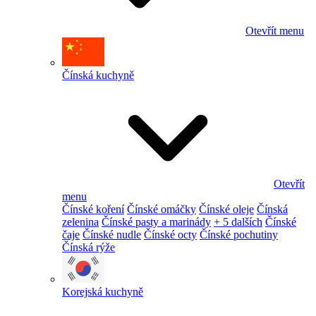
Otevřít menu
Čínská kuchyně
Otevřít
menu
Čínské koření
Čínské omáčky
Čínské oleje
Čínská
zelenina
Čínské pasty a marinády
+ 5 dalších
Čínské
čaje
Čínské nudle
Čínské octy
Čínské pochutiny
Čínská rýže
Korejská kuchyně