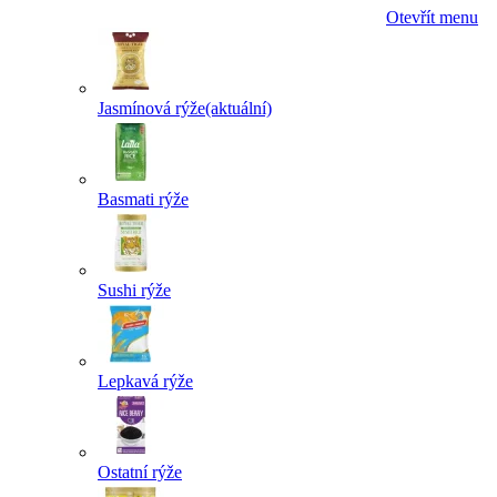
Otevřít menu
Jasmínová rýže
(aktuální)
Basmati rýže
Sushi rýže
Lepkavá rýže
Ostatní rýže