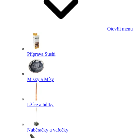
Otevřít menu
Příprava Sushi
Misky a Mísy
Lžíce a hůlky
Naběračky a vařečky