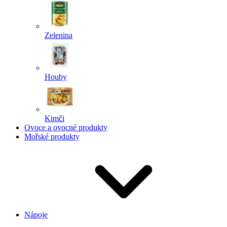
Zelenina
Houby
Kimči
Ovoce a ovocné produkty
Mořské produkty
Nápoje