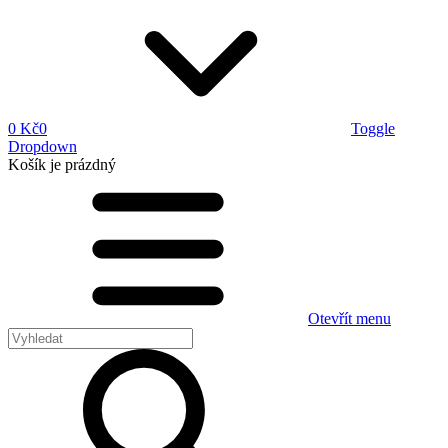
0 Kč
0
Toggle
Dropdown
Košík
je prázdný
Otevřít menu