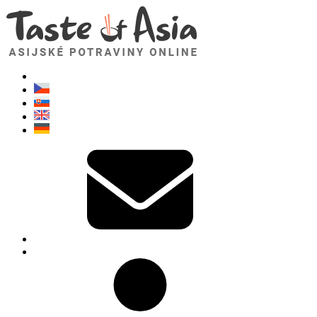
TasteOfAsia.cz
Neváhejte se zeptat. Jsem tady pro vás!