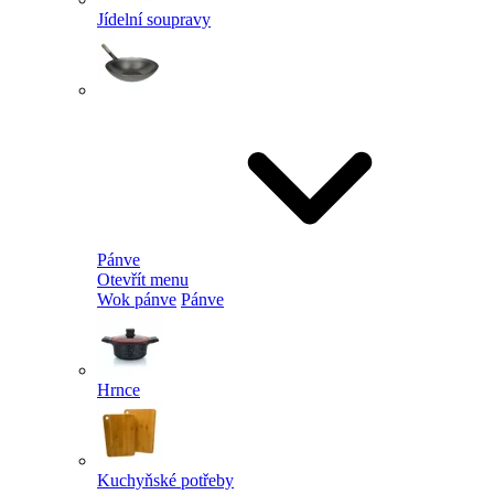
Jídelní soupravy
Pánve
Otevřít menu
Wok pánve
Pánve
Hrnce
Kuchyňské potřeby