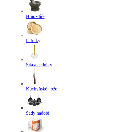
Hmoždíře
Pařníky
Síta a cedníky
Kuchyňské nože
Sady nádobí