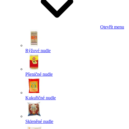
Otevřít menu
Rýžové nudle
Pšeničné nudle
Kukuřičné nudle
Skleněné nudle