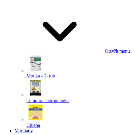
Odeslat
Powered by chaterimo
Otevřít menu
Mouka a škrob
Tempura a strouhanka
Chleba
Marinády