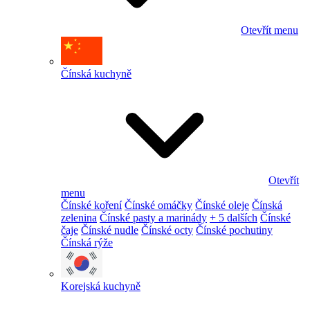
Otevřít menu
Čínská kuchyně
Otevřít
menu
Čínské koření
Čínské omáčky
Čínské oleje
Čínská
zelenina
Čínské pasty a marinády
+ 5 dalších
Čínské
čaje
Čínské nudle
Čínské octy
Čínské pochutiny
Čínská rýže
Korejská kuchyně