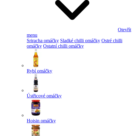
Otevřít
menu
Sriracha omáčky
Sladké chilli omáčky
Ostré chilli
omáčky
Ostatní chilli omáčky
Rybí omáčky
Ústřicové omáčky
Hoisin omáčky