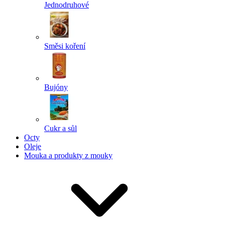
Jednodruhové
Směsi koření
Bujóny
Cukr a sůl
Octy
Oleje
Mouka a produkty z mouky