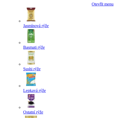
Otevřít menu
Jasmínová rýže
Basmati rýže
Sushi rýže
Lepkavá rýže
Ostatní rýže