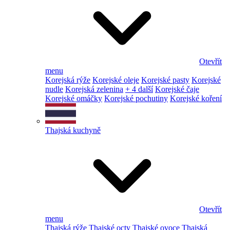
Otevřít
menu
Korejská rýže
Korejské oleje
Korejské pasty
Korejské
nudle
Korejská zelenina
+ 4 další
Korejské čaje
Korejské omáčky
Korejské pochutiny
Korejské koření
Thajská kuchyně
Otevřít
menu
Thajská rýže
Thajské octy
Thajské ovoce
Thajská