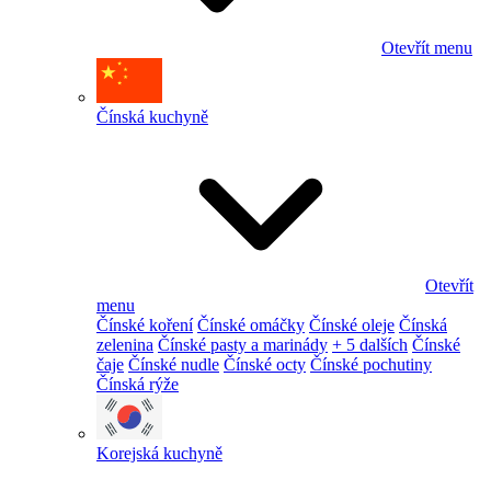
Otevřít menu
Čínská kuchyně
Otevřít
menu
Čínské koření
Čínské omáčky
Čínské oleje
Čínská
zelenina
Čínské pasty a marinády
+ 5 dalších
Čínské
čaje
Čínské nudle
Čínské octy
Čínské pochutiny
Čínská rýže
Korejská kuchyně