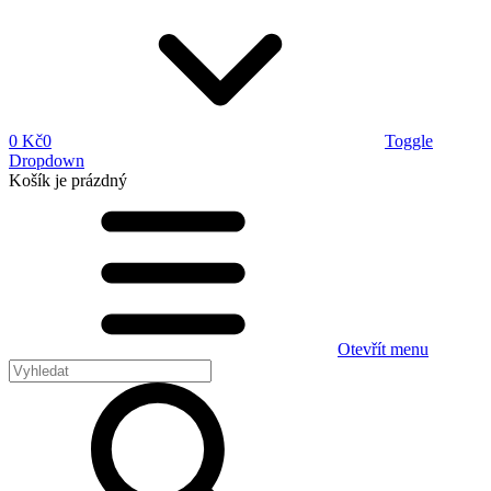
0 Kč
0
Toggle
Dropdown
Košík
je prázdný
Otevřít menu