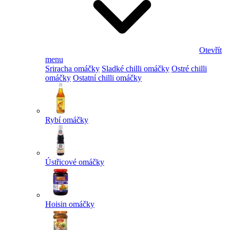
Otevřít
menu
Sriracha omáčky
Sladké chilli omáčky
Ostré chilli
omáčky
Ostatní chilli omáčky
Rybí omáčky
Ústřicové omáčky
Hoisin omáčky