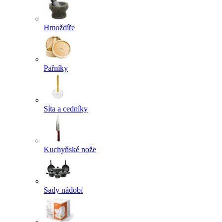
Hmoždíře
Pařníky
Síta a cedníky
Kuchyňské nože
Sady nádobí