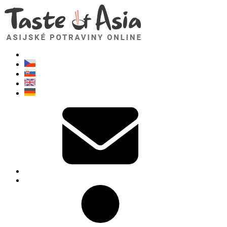
TasteOfAsia.cz
Neváhejte se zeptat. Jsem tady pro vás!