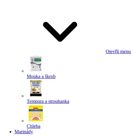
Odeslat
Powered by chaterimo
Otevřít menu
Mouka a škrob
Tempura a strouhanka
Chleba
Marinády