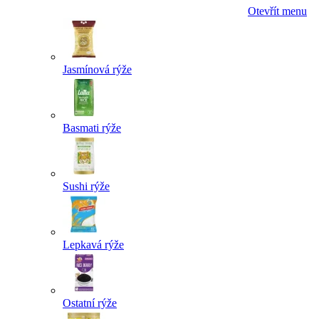
Otevřít menu
Jasmínová rýže
Basmati rýže
Sushi rýže
Lepkavá rýže
Ostatní rýže