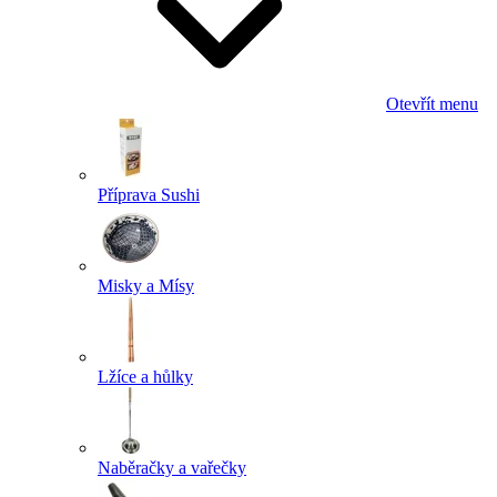
Otevřít menu
Příprava Sushi
Misky a Mísy
Lžíce a hůlky
Naběračky a vařečky