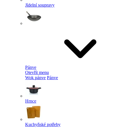
Jídelní soupravy
Pánve
Otevřít menu
Wok pánve
Pánve
Hrnce
Kuchyňské potřeby