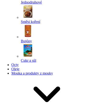
Jednodruhové
Směsi koření
Bujóny
Cukr a sůl
Octy
Oleje
Mouka a produkty z mouky