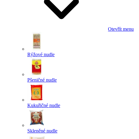
Otevřít menu
Rýžové nudle
Pšeničné nudle
Kukuřičné nudle
Skleněné nudle