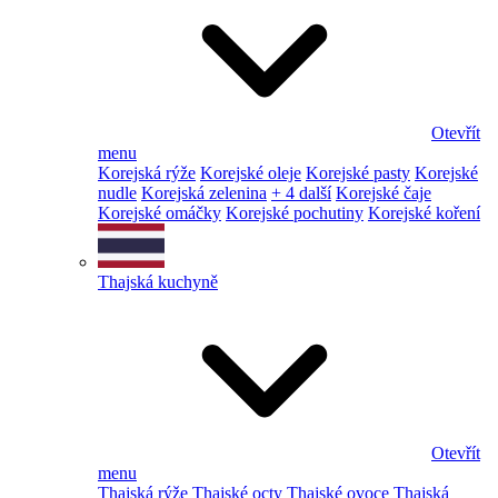
Otevřít
menu
Korejská rýže
Korejské oleje
Korejské pasty
Korejské
nudle
Korejská zelenina
+ 4 další
Korejské čaje
Korejské omáčky
Korejské pochutiny
Korejské koření
Thajská kuchyně
Otevřít
menu
Thajská rýže
Thajské octy
Thajské ovoce
Thajská