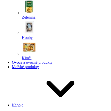
Zelenina
Houby
Kimči
Ovoce a ovocné produkty
Mořské produkty
Nápoje