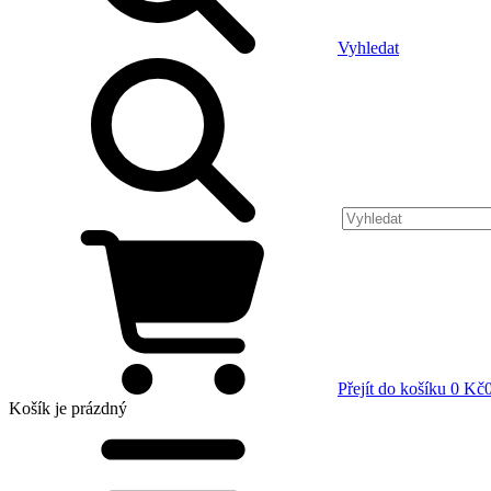
Vyhledat
Přejít do košíku
0 Kč
Košík
je prázdný