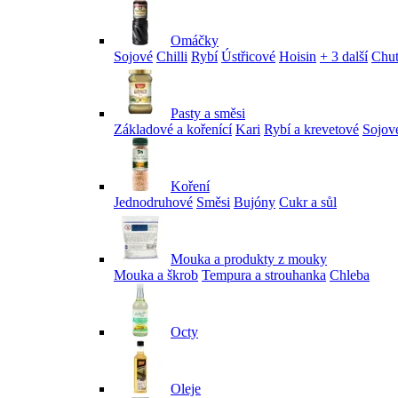
Omáčky
Sojové
Chilli
Rybí
Ústřicové
Hoisin
+ 3 další
Chu
Pasty a směsi
Základové a kořenící
Kari
Rybí a krevetové
Sojov
Koření
Jednodruhové
Směsi
Bujóny
Cukr a sůl
Mouka a produkty z mouky
Mouka a škrob
Tempura a strouhanka
Chleba
Octy
Oleje