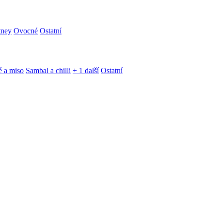
tney
Ovocné
Ostatní
é a miso
Sambal a chilli
+ 1 další
Ostatní