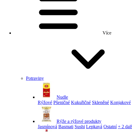
Více
Potraviny
Nudle
Rýžové
Pšeničné
Kukuřičné
Skleněné
Konjakové
Rýže a rýžové produkty
Jasmínová
Basmati
Sushi
Lepkavá
Ostatní
+ 2 dalš