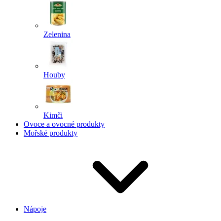
Zelenina
Houby
Kimči
Ovoce a ovocné produkty
Mořské produkty
Nápoje