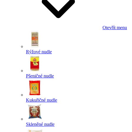
Otevřít menu
Rýžové nudle
Pšeničné nudle
Kukuřičné nudle
Skleněné nudle