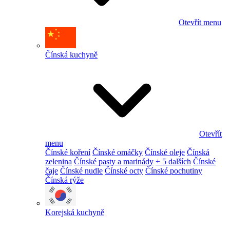
Otevřít menu
Čínská kuchyně
Otevřít
menu
Čínské koření
Čínské omáčky
Čínské oleje
Čínská
zelenina
Čínské pasty a marinády
+ 5 dalších
Čínské
čaje
Čínské nudle
Čínské octy
Čínské pochutiny
Čínská rýže
Korejská kuchyně