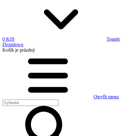
0 Kč
0
Toggle
Dropdown
Košík
je prázdný
Otevřít menu