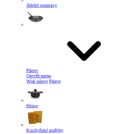
Jídelní soupravy
Pánve
Otevřít menu
Wok pánve
Pánve
Hrnce
Kuchyňské potřeby