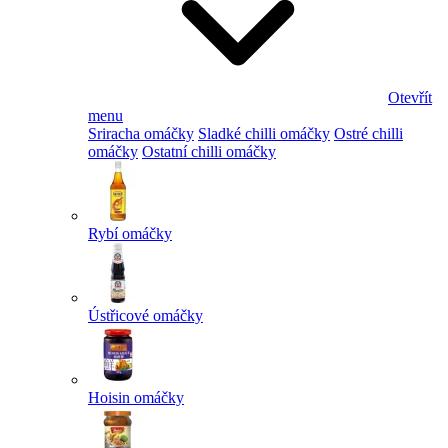
Otevřít
menu
Sriracha omáčky
Sladké chilli omáčky
Ostré chilli
omáčky
Ostatní chilli omáčky
Rybí omáčky
Ústřicové omáčky
Hoisin omáčky