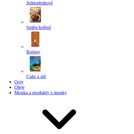
Jednodruhové
Směsi koření
Bujóny
Cukr a sůl
Octy
Oleje
Mouka a produkty z mouky