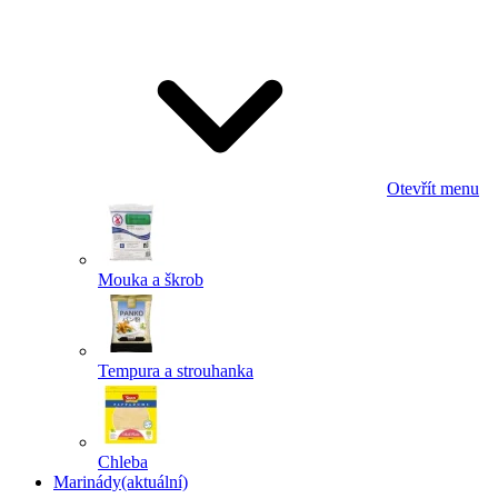
Odeslat
Powered by chaterimo
Otevřít menu
Mouka a škrob
Tempura a strouhanka
Chleba
Marinády
(aktuální)