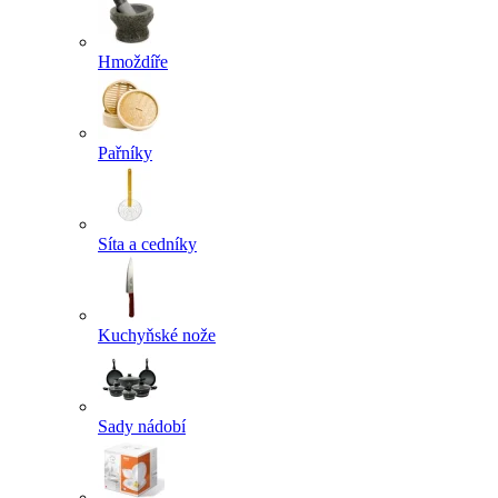
Hmoždíře
Pařníky
Síta a cedníky
Kuchyňské nože
Sady nádobí