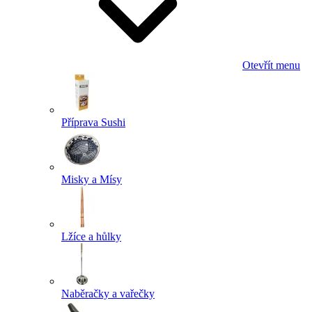
Otevřít menu
Příprava Sushi
Misky a Mísy
Lžíce a hůlky
Naběračky a vařečky