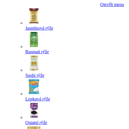
Otevřít menu
Jasmínová rýže
Basmati rýže
Sushi rýže
Lepkavá rýže
Ostatní rýže