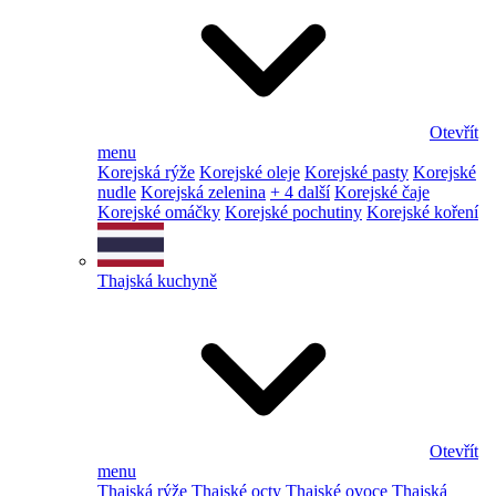
Otevřít
menu
Korejská rýže
Korejské oleje
Korejské pasty
Korejské
nudle
Korejská zelenina
+ 4 další
Korejské čaje
Korejské omáčky
Korejské pochutiny
Korejské koření
Thajská kuchyně
Otevřít
menu
Thajská rýže
Thajské octy
Thajské ovoce
Thajská