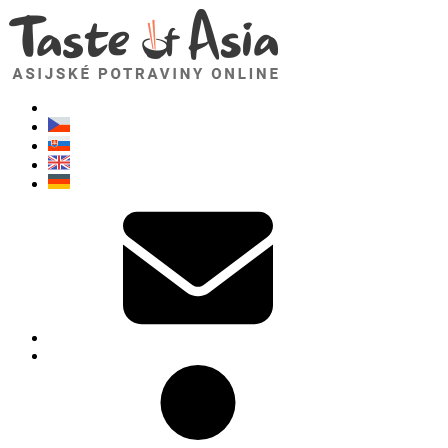
TasteOfAsia.cz
Neváhejte se zeptat. Jsem tady pro vás!