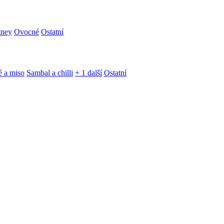
tney
Ovocné
Ostatní
é a miso
Sambal a chilli
+ 1 další
Ostatní