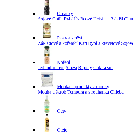
Omáčky
Sojové
Chilli
Rybí
Ústřicové
Hoisin
+ 3 další
Chu
Pasty a směsi
Základové a kořenící
Kari
Rybí a krevetové
Sojov
Koření
Jednodruhové
Směsi
Bujóny
Cukr a sůl
Mouka a produkty z mouky
Mouka a škrob
Tempura a strouhanka
Chleba
Octy
Oleje