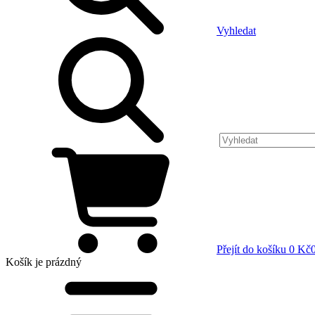
Vyhledat
Přejít do košíku
0 Kč
Košík
je prázdný