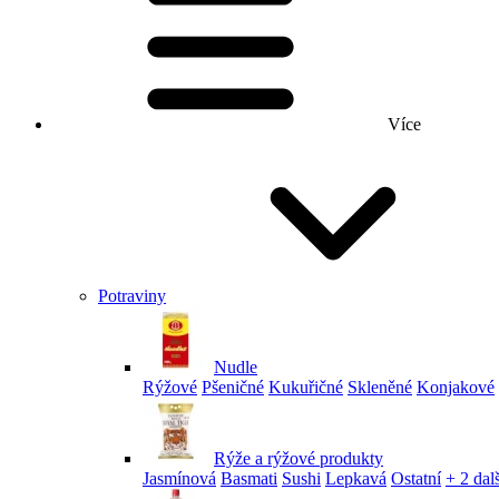
Více
Potraviny
Nudle
Rýžové
Pšeničné
Kukuřičné
Skleněné
Konjakové
Rýže a rýžové produkty
Jasmínová
Basmati
Sushi
Lepkavá
Ostatní
+ 2 dalš