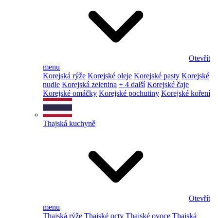
Otevřít
menu
Korejská rýže
Korejské oleje
Korejské pasty
Korejské
nudle
Korejská zelenina
+ 4 další
Korejské čaje
Korejské omáčky
Korejské pochutiny
Korejské koření
Thajská kuchyně
Otevřít
menu
Thajská rýže
Thajské octy
Thajské ovoce
Thajská