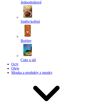
Jednodruhové
Směsi koření
Bujóny
Cukr a sůl
Octy
Oleje
Mouka a produkty z mouky