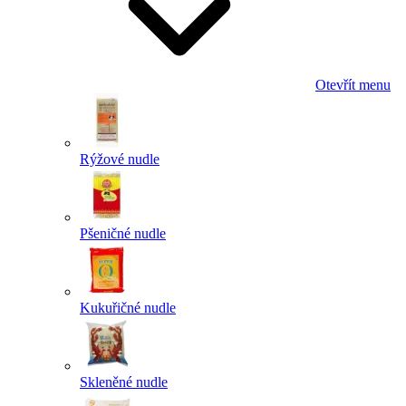
Otevřít menu
Rýžové nudle
Pšeničné nudle
Kukuřičné nudle
Skleněné nudle