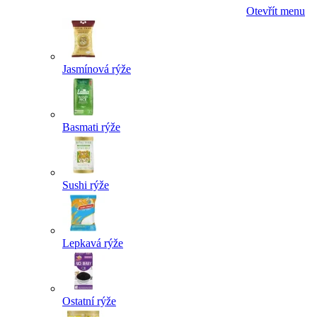
Otevřít menu
Jasmínová rýže
Basmati rýže
Sushi rýže
Lepkavá rýže
Ostatní rýže