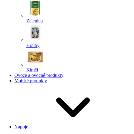
Zelenina
Houby
Kimči
Ovoce a ovocné produkty
Mořské produkty
Nápoje