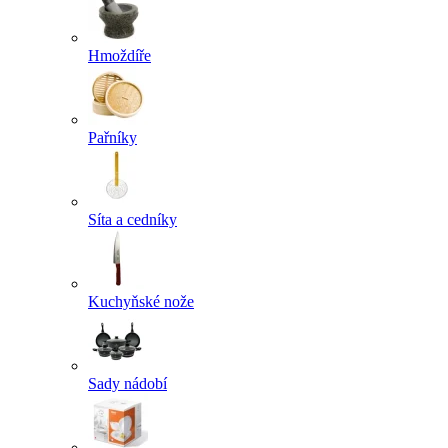
Hmoždíře
Pařníky
Síta a cedníky
Kuchyňské nože
Sady nádobí