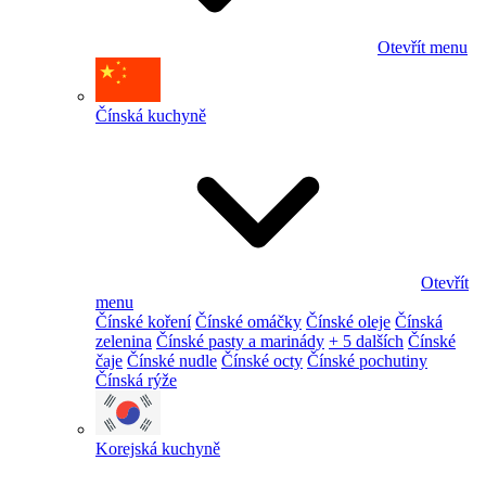
Otevřít menu
Čínská kuchyně
Otevřít
menu
Čínské koření
Čínské omáčky
Čínské oleje
Čínská
zelenina
Čínské pasty a marinády
+ 5 dalších
Čínské
čaje
Čínské nudle
Čínské octy
Čínské pochutiny
Čínská rýže
Korejská kuchyně