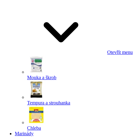
Odeslat
Powered by chaterimo
Otevřít menu
Mouka a škrob
Tempura a strouhanka
Chleba
Marinády