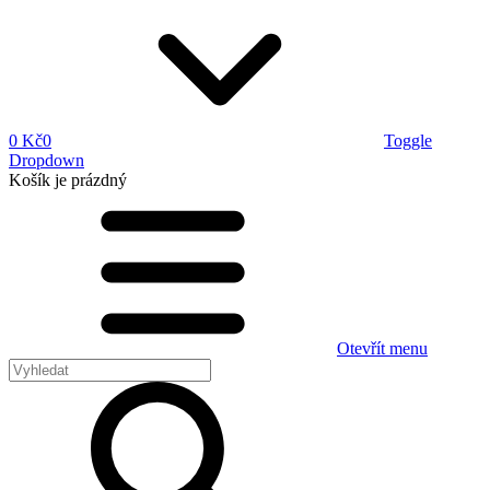
0 Kč
0
Toggle
Dropdown
Košík
je prázdný
Otevřít menu