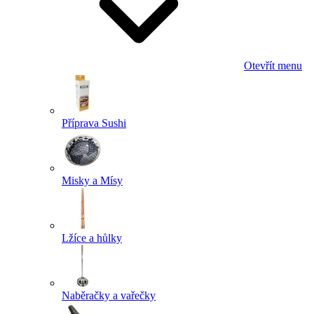
Otevřít menu
Příprava Sushi
Misky a Mísy
Lžíce a hůlky
Naběračky a vařečky