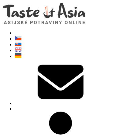
TasteOfAsia.cz
Neváhejte se zeptat. Jsem tady pro vás!