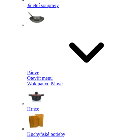
Jídelní soupravy
Pánve
Otevřít menu
Wok pánve
Pánve
Hrnce
Kuchyňské potřeby