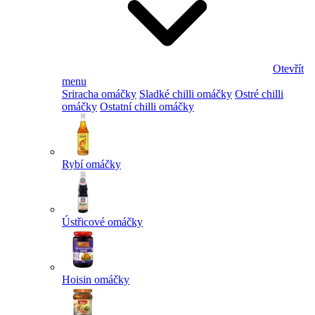
Otevřít
menu
Sriracha omáčky
Sladké chilli omáčky
Ostré chilli
omáčky
Ostatní chilli omáčky
Rybí omáčky
Ústřicové omáčky
Hoisin omáčky