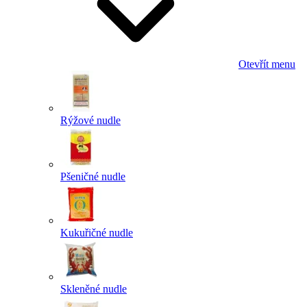
Otevřít menu
Rýžové nudle
Pšeničné nudle
Kukuřičné nudle
Skleněné nudle