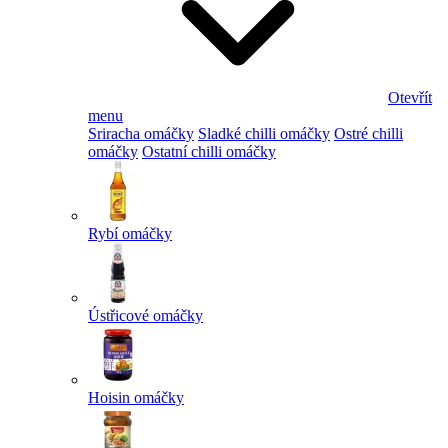
Otevřít
menu
Sriracha omáčky
Sladké chilli omáčky
Ostré chilli
omáčky
Ostatní chilli omáčky
Rybí omáčky
Ústřicové omáčky
Hoisin omáčky