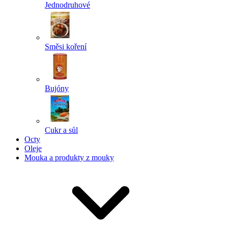
Jednodruhové
Směsi koření
Bujóny
Cukr a sůl
Octy
Oleje
Mouka a produkty z mouky