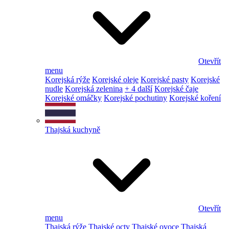
Otevřít
menu
Korejská rýže
Korejské oleje
Korejské pasty
Korejské
nudle
Korejská zelenina
+ 4 další
Korejské čaje
Korejské omáčky
Korejské pochutiny
Korejské koření
Thajská kuchyně
Otevřít
menu
Thajská rýže
Thajské octy
Thajské ovoce
Thajská