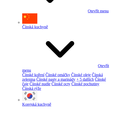
Otevřít menu
Čínská kuchyně
Otevřít
menu
Čínské koření
Čínské omáčky
Čínské oleje
Čínská
zelenina
Čínské pasty a marinády
+ 5 dalších
Čínské
čaje
Čínské nudle
Čínské octy
Čínské pochutiny
Čínská rýže
Korejská kuchyně