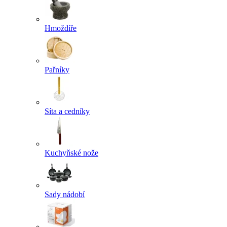
Hmoždíře
Pařníky
Síta a cedníky
Kuchyňské nože
Sady nádobí