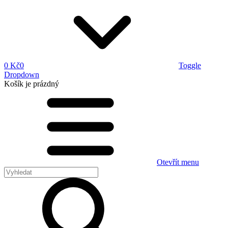
0 Kč
0
Toggle
Dropdown
Košík
je prázdný
Otevřít menu