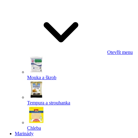
Odeslat
Powered by chaterimo
Otevřít menu
Mouka a škrob
Tempura a strouhanka
Chleba
Marinády