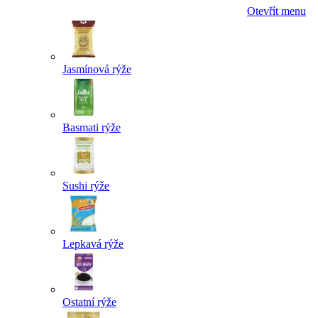
Otevřít menu
Jasmínová rýže
Basmati rýže
Sushi rýže
Lepkavá rýže
Ostatní rýže