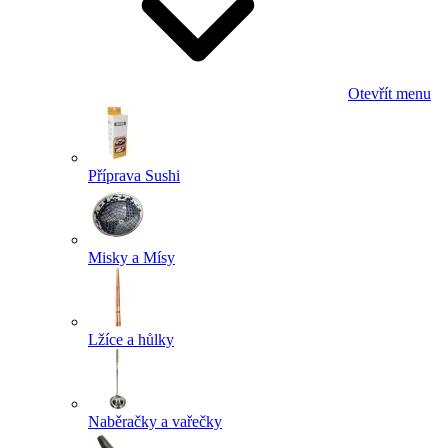
Otevřít menu
Příprava Sushi
Misky a Mísy
Lžíce a hůlky
Naběračky a vařečky