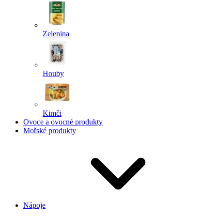
Zelenina
Houby
Kimči
Ovoce a ovocné produkty
Mořské produkty
Nápoje