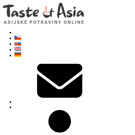
TasteOfAsia.cz
Neváhejte se zeptat. Jsem tady pro vás!