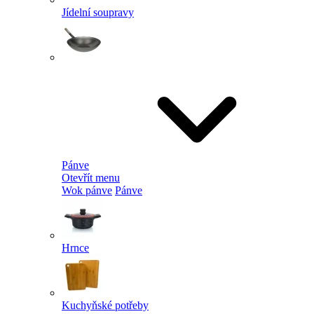
Jídelní soupravy
Pánve
Otevřít menu
Wok pánve
Pánve
Hrnce
Kuchyňské potřeby