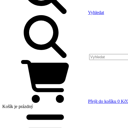
Vyhledat
Přejít do košíku
0 Kč
Košík
je prázdný