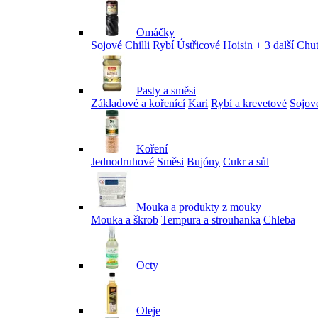
Omáčky
Sojové
Chilli
Rybí
Ústřicové
Hoisin
+ 3 další
Chu
Pasty a směsi
Základové a kořenící
Kari
Rybí a krevetové
Sojov
Koření
Jednodruhové
Směsi
Bujóny
Cukr a sůl
Mouka a produkty z mouky
Mouka a škrob
Tempura a strouhanka
Chleba
Octy
Oleje