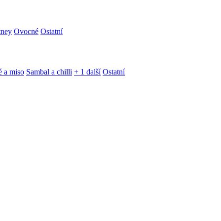
tney
Ovocné
Ostatní
é a miso
Sambal a chilli
+ 1 další
Ostatní