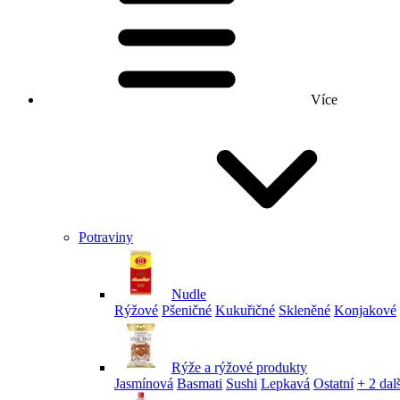
Více
Potraviny
Nudle
Rýžové
Pšeničné
Kukuřičné
Skleněné
Konjakové
Rýže a rýžové produkty
Jasmínová
Basmati
Sushi
Lepkavá
Ostatní
+ 2 dalš