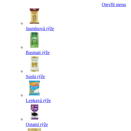
Otevřít menu
Jasmínová rýže
Basmati rýže
Sushi rýže
Lepkavá rýže
Ostatní rýže