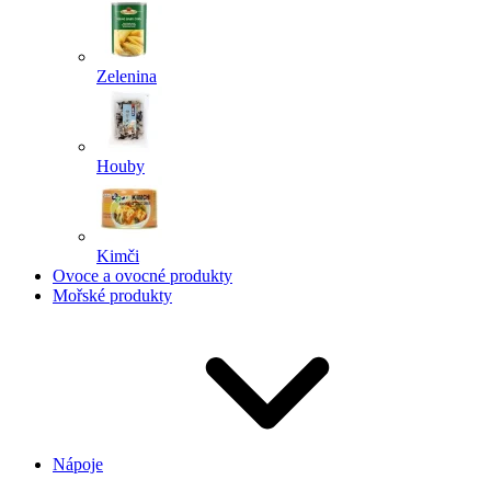
Zelenina
Houby
Kimči
Ovoce a ovocné produkty
Mořské produkty
Nápoje