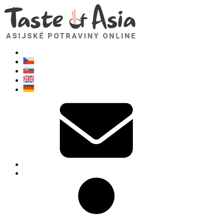
TasteOfAsia.cz
Neváhejte se zeptat. Jsem tady pro vás!