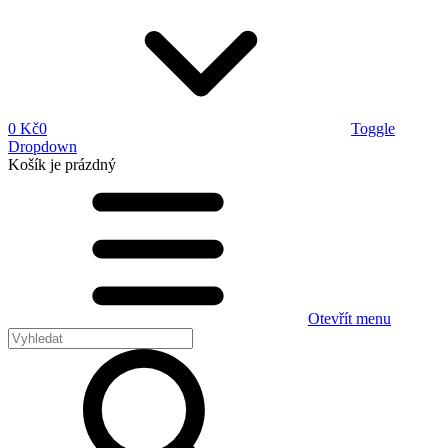
0 Kč
0
Toggle
Dropdown
Košík
je prázdný
Otevřít menu