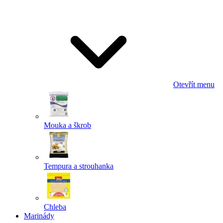
Odeslat
Powered by chaterimo
Otevřít menu
Mouka a škrob
Tempura a strouhanka
Chleba
Marinády