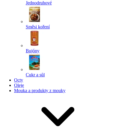
Jednodruhové
Směsi koření
Bujóny
Cukr a sůl
Octy
Oleje
Mouka a produkty z mouky