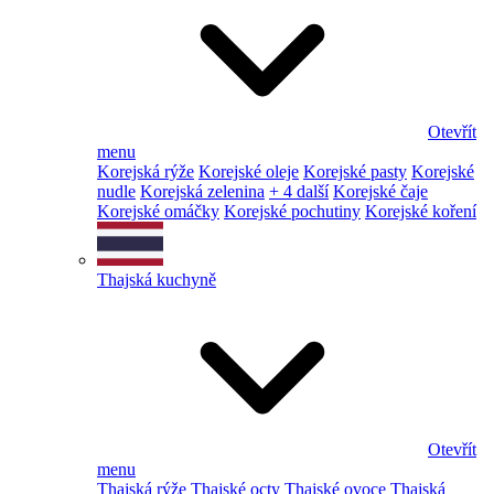
Otevřít
menu
Korejská rýže
Korejské oleje
Korejské pasty
Korejské
nudle
Korejská zelenina
+ 4 další
Korejské čaje
Korejské omáčky
Korejské pochutiny
Korejské koření
Thajská kuchyně
Otevřít
menu
Thajská rýže
Thajské octy
Thajské ovoce
Thajská