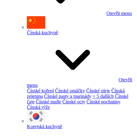
Otevřít menu
Čínská kuchyně
Otevřít
menu
Čínské koření
Čínské omáčky
Čínské oleje
Čínská
zelenina
Čínské pasty a marinády
+ 5 dalších
Čínské
čaje
Čínské nudle
Čínské octy
Čínské pochutiny
Čínská rýže
Korejská kuchyně