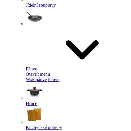
Jídelní soupravy
Pánve
Otevřít menu
Wok pánve
Pánve
Hrnce
Kuchyňské potřeby