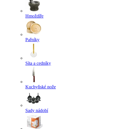
Hmoždíře
Pařníky
Síta a cedníky
Kuchyňské nože
Sady nádobí