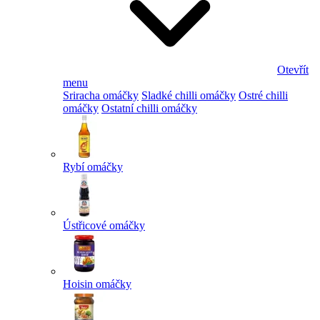
Otevřít
menu
Sriracha omáčky
Sladké chilli omáčky
Ostré chilli
omáčky
Ostatní chilli omáčky
Rybí omáčky
Ústřicové omáčky
Hoisin omáčky