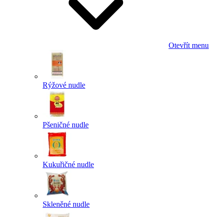
Otevřít menu
Rýžové nudle
Pšeničné nudle
Kukuřičné nudle
Skleněné nudle