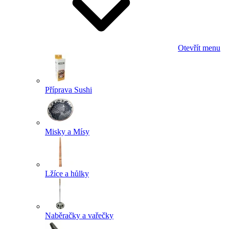
Otevřít menu
Příprava Sushi
Misky a Mísy
Lžíce a hůlky
Naběračky a vařečky