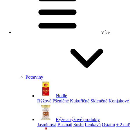
Více
Potraviny
Nudle
Rýžové
Pšeničné
Kukuřičné
Skleněné
Konjakové
Rýže a rýžové produkty
Jasmínová
Basmati
Sushi
Lepkavá
Ostatní
+ 2 dalš