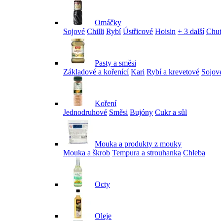
Omáčky
Sojové
Chilli
Rybí
Ústřicové
Hoisin
+ 3 další
Chu
Pasty a směsi
Základové a kořenící
Kari
Rybí a krevetové
Sojov
Koření
Jednodruhové
Směsi
Bujóny
Cukr a sůl
Mouka a produkty z mouky
Mouka a škrob
Tempura a strouhanka
Chleba
Octy
Oleje