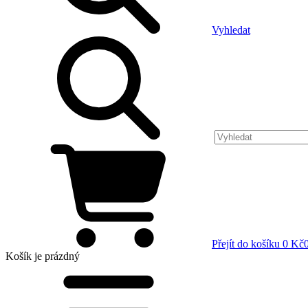
Vyhledat
Přejít do košíku
0 Kč
Košík
je prázdný