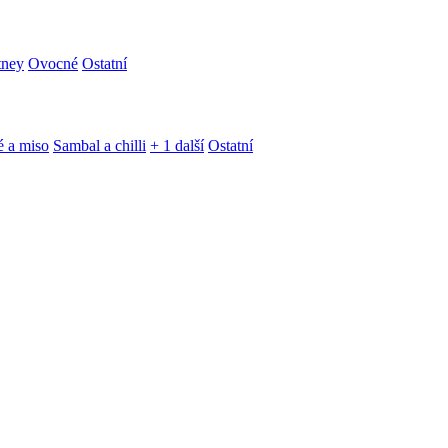
tney
Ovocné
Ostatní
é a miso
Sambal a chilli
+ 1 další
Ostatní