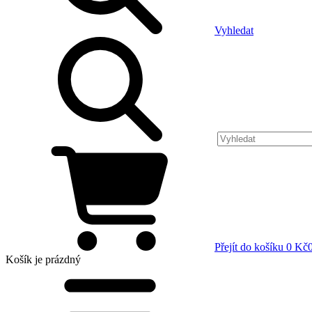
Vyhledat
Přejít do košíku
0 Kč
Košík
je prázdný