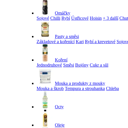
Omáčky
Sojové
Chilli
Rybí
Ústřicové
Hoisin
+ 3 další
Chu
Pasty a směsi
Základové a kořenící
Kari
Rybí a krevetové
Sojov
Koření
Jednodruhové
Směsi
Bujóny
Cukr a sůl
Mouka a produkty z mouky
Mouka a škrob
Tempura a strouhanka
Chleba
Octy
Oleje