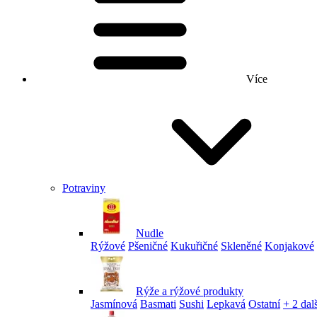
Více
Potraviny
Nudle
Rýžové
Pšeničné
Kukuřičné
Skleněné
Konjakové
Rýže a rýžové produkty
Jasmínová
Basmati
Sushi
Lepkavá
Ostatní
+ 2 dalš