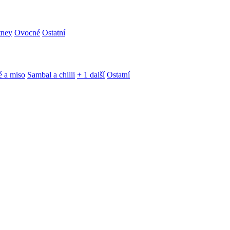
tney
Ovocné
Ostatní
é a miso
Sambal a chilli
+ 1 další
Ostatní