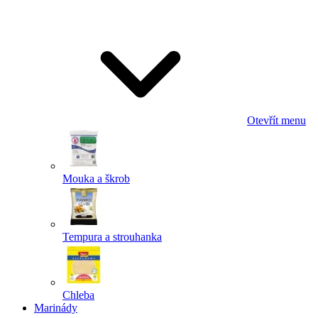
Odeslat
Powered by chaterimo
Otevřít menu
Mouka a škrob
Tempura a strouhanka
Chleba
Marinády