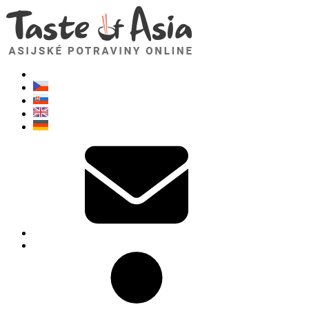
TasteOfAsia.cz
Neváhejte se zeptat. Jsem tady pro vás!