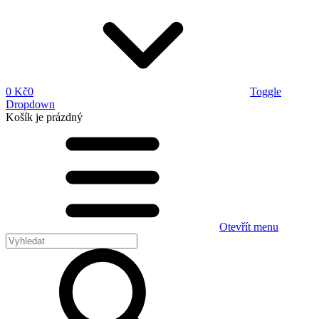
0 Kč
0
Toggle
Dropdown
Košík
je prázdný
Otevřít menu