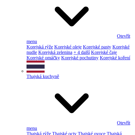
Otevřít
menu
Korejská rýže
Korejské oleje
Korejské pasty
Korejské
nudle
Korejská zelenina
+ 4 další
Korejské čaje
Korejské omáčky
Korejské pochutiny
Korejské koření
Thajská kuchyně
Otevřít
menu
Thajská rýže
Thajské octy
Thajské ovoce
Thajská