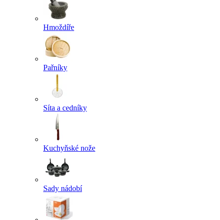
Hmoždíře
Pařníky
Síta a cedníky
Kuchyňské nože
Sady nádobí