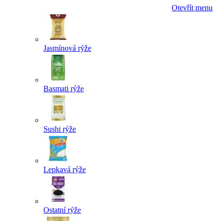
Otevřít menu
Jasmínová rýže
Basmati rýže
Sushi rýže
Lepkavá rýže
Ostatní rýže