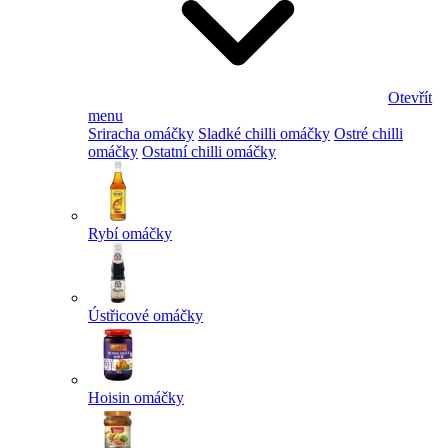
Otevřít
menu
Sriracha omáčky
Sladké chilli omáčky
Ostré chilli
omáčky
Ostatní chilli omáčky
Rybí omáčky
Ústřicové omáčky
Hoisin omáčky