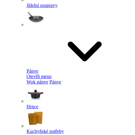
Jídelní soupravy
Pánve
Otevřít menu
Wok pánve
Pánve
Hrnce
Kuchyňské potřeby