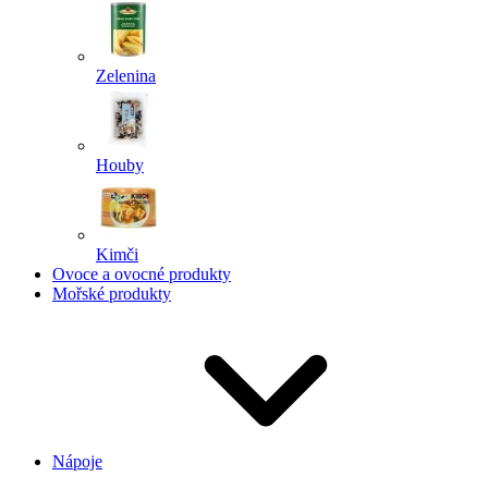
Zelenina
Houby
Kimči
Ovoce a ovocné produkty
Mořské produkty
Nápoje