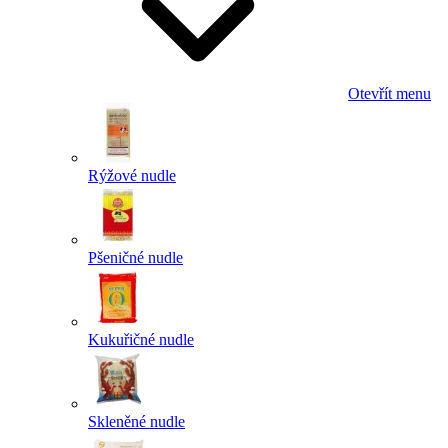
Otevřít menu
Rýžové nudle
Pšeničné nudle
Kukuřičné nudle
Skleněné nudle