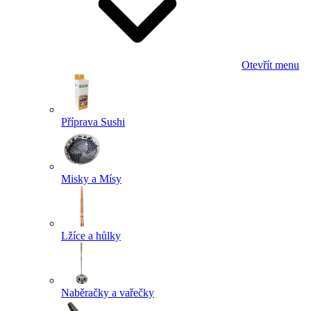
Otevřít menu
Příprava Sushi
Misky a Mísy
Lžíce a hůlky
Naběračky a vařečky