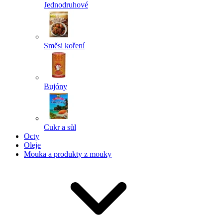
Jednodruhové
Směsi koření
Bujóny
Cukr a sůl
Octy
Oleje
Mouka a produkty z mouky