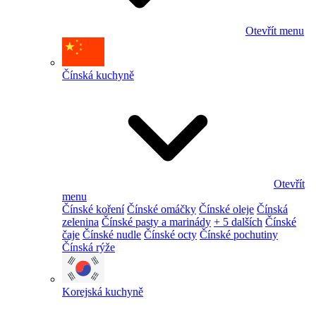
Otevřít menu
Čínská kuchyně
Otevřít
menu
Čínské koření
Čínské omáčky
Čínské oleje
Čínská
zelenina
Čínské pasty a marinády
+ 5 dalších
Čínské
čaje
Čínské nudle
Čínské octy
Čínské pochutiny
Čínská rýže
Korejská kuchyně